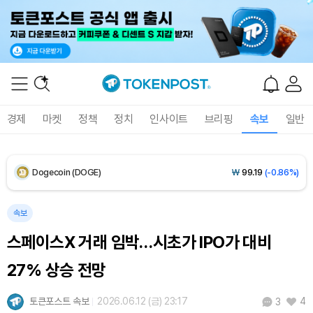
XRP (XRP)
₩
1,466
(-0.24%)
Solana (SOL)
₩
108,211
(+0.33%)
TRON (TRX)
₩
464.4
(+0.38%)
경제
마켓
정책
정치
인사이트
브리핑
속보
일반
Hyperliquid (HYPE)
₩
76,944
(-0.14%)
Dogecoin (DOGE)
₩
99.19
(-0.86%)
Bitcoin (BTC)
₩
91,771,536
(+0.23%)
속보
스페이스X 거래 임박…시초가 IPO가 대비
27% 상승 전망
토큰포스트 속보
2026.06.12 (금) 23:17
4
3