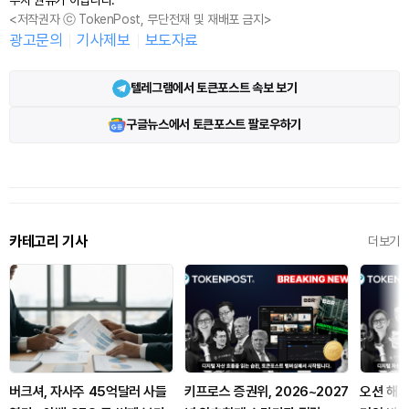
<저작권자 ⓒ TokenPost, 무단전재 및 재배포 금지>
광고문의
기사제보
보도자료
텔레그램에서 토큰포스트 속보 보기
구글뉴스에서 토큰포스트 팔로우하기
카테고리 기사
더보기
버크셔, 자사주 45억달러 사들
키프로스 증권위, 2026~2027
오션 해시