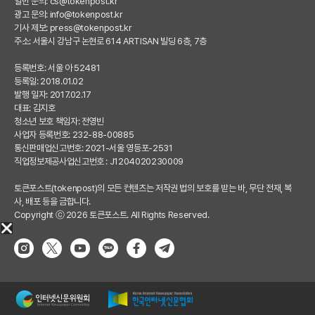
일반 문의:
cs@tokenpost.kr
광고 문의:
info@tokenpost.kr
기사 제보:
press@tokenpost.kr
주소: 서울시 강남구 논현로 614 ARTISAN 빌딩 6층, 7층
등록번호: 서울 아 52481
등록일: 2018.01.02
발행 일자: 2017.02.17
대표: 김지호
청소년 보호 책임자: 전영빈
사업자 등록번호: 232-88-00885
통신판매업신고번호: 2021-서울 영등포-2531
직업정보제공사업신고번호 : J1204020230009
토큰포스트(tokenpost)의 모든 컨텐츠는 저작권 법의 보호를 받는 바, 무단 전재, 복
사, 배포 등을 금합니다.
Copyright ⓒ 2026 토큰포스트. All Rights Reserved.