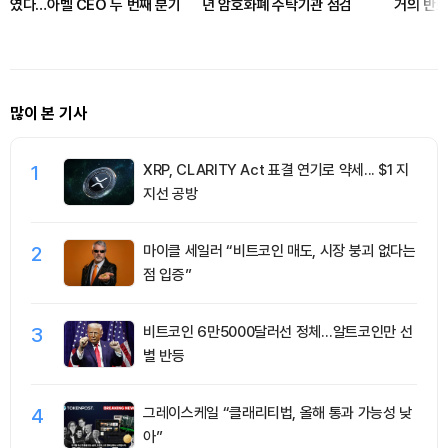
였다…아벨 CEO 두 번째 분기
년 암호화폐 수탁기관 점검
거의 반토
단 선언
많이 본 기사
1
XRP, CLARITY Act 표결 연기로 약세... $1 지
지선 공방
2
마이클 세일러 “비트코인 매도, 시장 붕괴 없다는
점 입증”
3
비트코인 6만5000달러선 정체…알트코인만 선
별 반등
4
그레이스케일 “클래리티법, 올해 통과 가능성 낮
아”