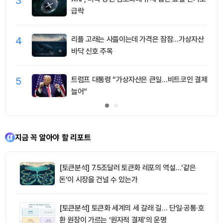
3
급락
4
리플 고래는 사들이는데 가격은 잠잠…가상자산
바닥 신호 주목
5
트럼프 대통령 “가상자산은 큰일…비트코인 결제
늘어”
지금 꼭 알아야 할 리포트
[토큰분석] 7.5조달러 토큰화 레포의 역설…‘같은
돈’이 시장을 건널 수 있는가
[토큰분석] 토큰화 세계의 세 갈래 길… 단일·공통·호
환 원장이 가르는 ‘원자적 결제’의 운명