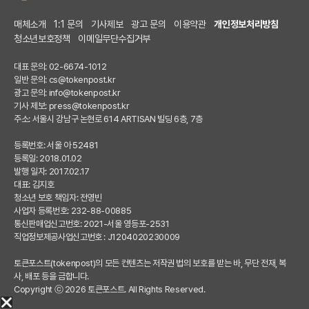
매체소개
1:1 문의
기사제보
광고 문의
이용약관
개인정보처리방침
청소년보호정책
이메일무단수집거부
대표 문의: 02-6674-1012
일반 문의:
cs@tokenpost.kr
광고 문의:
info@tokenpost.kr
기사 제보:
press@tokenpost.kr
주소: 서울시 강남구 논현로 614 ARTISAN 빌딩 6층, 7층
등록번호: 서울 아 52481
등록일: 2018.01.02
발행 일자: 2017.02.17
대표: 김지호
청소년 보호 책임자: 전영빈
사업자 등록번호: 232-88-00885
통신판매업신고번호: 2021-서울 영등포-2531
직업정보제공사업신고번호 : J1204020230009
토큰포스트(tokenpost)의 모든 컨텐츠는 저작권 법의 보호를 받는 바, 무단 전재, 복
사, 배포 등을 금합니다.
Copyright ⓒ 2026 토큰포스트. All Rights Reserved.