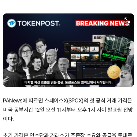
XRP (XRP)
₩
1,463
(-1.69%)
Solana (SOL)
₩
105,016
(+0.71%)
TRON (TRX)
₩
466.9
(+0.02%)
Hyperliquid (HYPE)
₩
79,492
(+0.33%)
Dogecoin (DOGE)
₩
99.42
(+1.43%)
PANews에 따르면 스페이스X(SPCX)의 첫 공식 거래 가격은
미국 동부시간 12일 오전 11시부터 오후 1시 사이 발표될 전망
이다.
초기 가격은 인수단과 거래소가 주문장 수요와 공급을 토대로