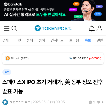
경제
마켓
정책
정치
인사이트
브리핑
속보
일반
Bitcoin (BTC)
₩
92,447,514
(+0.70%)
Ethereum (ETH)
₩
2,728,318
(+0.37%)
속보
스페이스X IPO 초기 거래가, 美 동부 정오 전후
Tether USDt (USDT)
₩
1,424
(+0.04%)
발표 가능
BNB (BNB)
₩
842,779
(-0.11%)
토큰포스트 속보
2026.06.13 (토) 00:05
4
2
USDC (USDC)
₩
1,425
(0.00%)