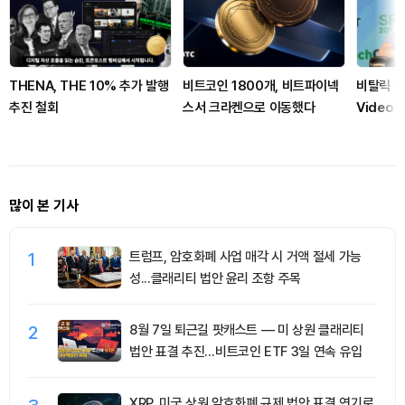
THENA, THE 10% 추가 발행
비트코인 1800개, 비트파이넥
비탈릭 “M
추진 철회
스서 크라켄으로 이동했다
Video 
비디오 모
많이 본 기사
1
트럼프, 암호화폐 사업 매각 시 거액 절세 가능
성...클래리티 법안 윤리 조항 주목
2
8월 7일 퇴근길 팟캐스트 — 미 상원 클래리티
법안 표결 추진…비트코인 ETF 3일 연속 유입
XRP, 미국 상원 암호화폐 규제 법안 표결 연기로