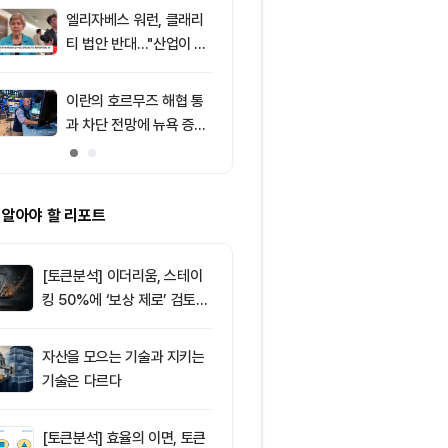
포착
엘리자베스 워런, 클래리
9
리플 고래는 
티 법안 반대…"산업이 쓴
가격은 잠잠…
암호화폐 법안 안 돼"
닥 신호 주목
이란의 호르무즈 해협 통
10
리플(XRP), $
과 차단 전망에 뉴욕 증시
방…미 정책 불
약세
ETF 자금 유
 알아야 할 리포트
[토큰분석] 이더리움, 스테이
킹 50%에 ‘보상 제로’ 검토…
통화정책 개편인가 탈중앙화
역행인가
자산을 모으는 기술과 지키는
기술은 다르다
[토큰분석] 효율의 이면, 토큰