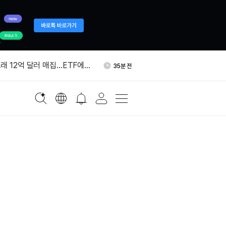
·경찰청, 암호화폐 거래소에
1시간 전
강화 요구
래 12억 달러 매집…ETF에 7
35분 전
 달러 유입
 추론 칩 스타트업 탈라스 인수
36분 전
 사우디 공급 우려…국제유가
1시간 전
행 상하이본부, 가상화폐 투
1시간 전
속 지속
·경찰청, 암호화폐 거래소에
1시간 전
강화 요구
래 12억 달러 매집…ETF에 7
35분 전
 달러 유입