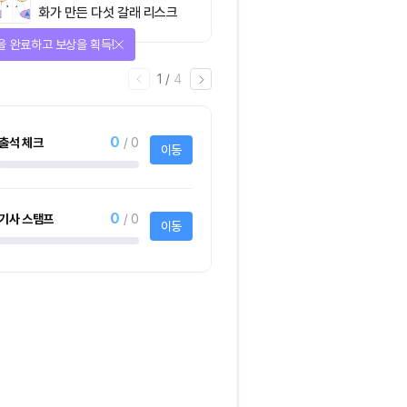
화가 만든 다섯 갈래 리스크
을 완료하고 보상을 획득!
1
/
4
0
출석 체크
/ 0
이동
0
기사 스탬프
/ 0
이동