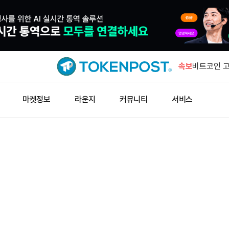
일본 금융청
사기 방지 
속보
비트코인 고
억5400만
AMD, AI
마켓정보
라운지
커뮤니티
서비스
한다
후티 공격에
상승
중국 인민은
기 위험 단
일본 금융청
사기 방지 
비트코인 고
억5400만