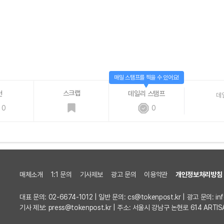
매일 스탬프를 찍을 수 있어요!
스크랩
천
데일리 스탬프
데
0
0
매체소개
1:1 문의
기사제보
광고 문의
이용약관
개인정보처리방침
대표 문의: 02-6674-1012 | 일반 문의:
cs@tokenpost.kr
| 광고 문의:
in
기사 제보:
press@tokenpost.kr
| 주소: 서울시 강남구 논현로 614 ARTIS