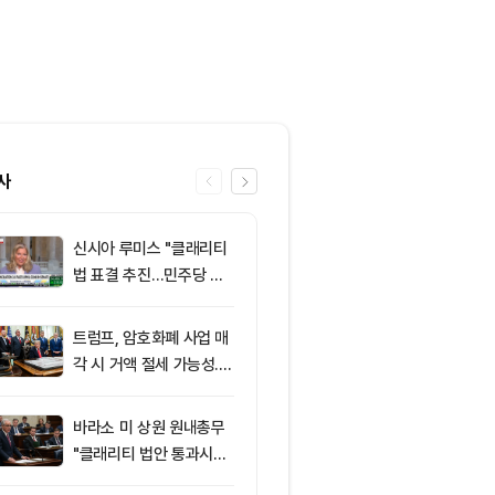
사
신시아 루미스 "클래리티
6
‘관세’ 한마디
법 표결 추진…민주당 입
6만2000달
장 기록에 남길 것"
피드, 5억달러
의 공포 경고
트럼프, 암호화폐 사업 매
7
클래리티 법안,
각 시 거액 절세 가능성...
앞두고 분기점
클래리티 법안 윤리 조항
불투명
주목
바라소 미 상원 원내총무
8
[특징주] 금호
"클래리티 법안 통과시킬
락장서 외국인
때"
속…장중 매수 