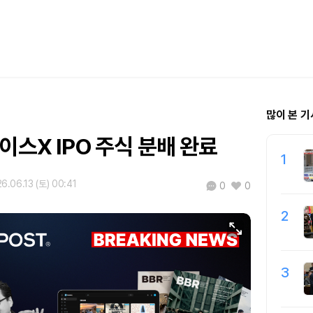
많이 본 기
이스X IPO 주식 분배 완료
1
6.06.13 (토) 00:41
0
0
2
3