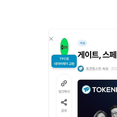
속보
게이트, 스페
TPC로
네이버페이 교환
토큰포스트 속보
202
링크복사
공유