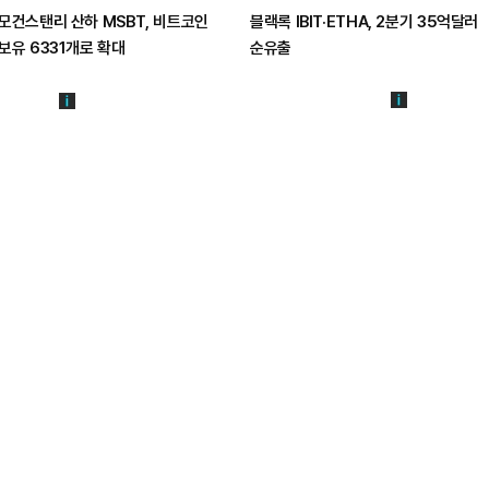
모건스탠리 산하 MSBT, 비트코인
블랙록 IBIT·ETHA, 2분기 35억달러
보유 6331개로 확대
순유출