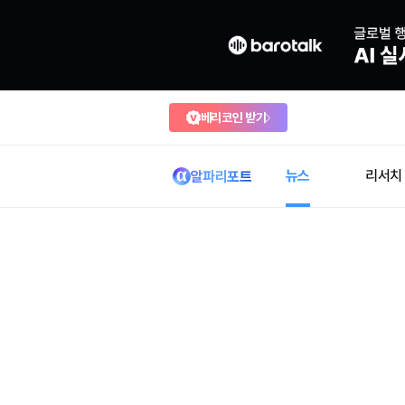
베리코인 받기
뉴스
리서치
알파리포트