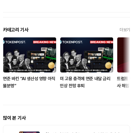
카테고리 기사
더보기
연준 바킨 “AI 생산성 영향 아직
미 고용 충격에 연준 내달 금리
트럼프 대
불분명”
인상 전망 후퇴
사 해임 
많이 본 기사