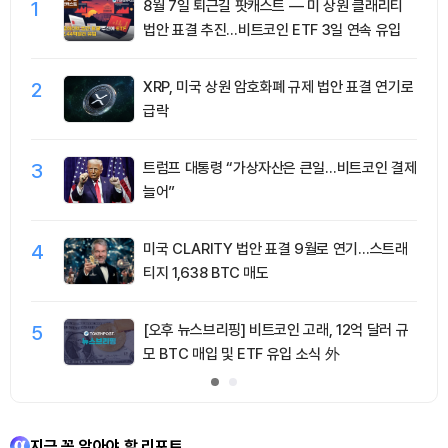
1
8월 7일 퇴근길 팟캐스트 — 미 상원 클래리티
법안 표결 추진…비트코인 ETF 3일 연속 유입
2
XRP, 미국 상원 암호화폐 규제 법안 표결 연기로
급락
3
트럼프 대통령 “가상자산은 큰일…비트코인 결제
늘어”
4
미국 CLARITY 법안 표결 9월로 연기…스트래
티지 1,638 BTC 매도
5
[오후 뉴스브리핑] 비트코인 고래, 12억 달러 규
모 BTC 매입 및 ETF 유입 소식 外
지금 꼭 알아야 할 리포트