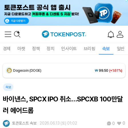
XRP (XRP)
₩
1,456
(-1.12%)
Solana (SOL)
₩
104,914
(+1.23%)
TRON (TRX)
₩
466.1
(+0.12%)
경제
마켓
정책
정치
인사이트
브리핑
속보
일반
Hyperliquid (HYPE)
₩
77,237
(-3.65%)
Dogecoin (DOGE)
₩
99.50
(+1.61%)
Bitcoin (BTC)
₩
92,390,388
(+0.71%)
속보
바이낸스, SPCX IPO 취소…SPCXB 100만달
러 에어드롭
토큰포스트 속보
2026.06.13 (토) 01:02
0
0