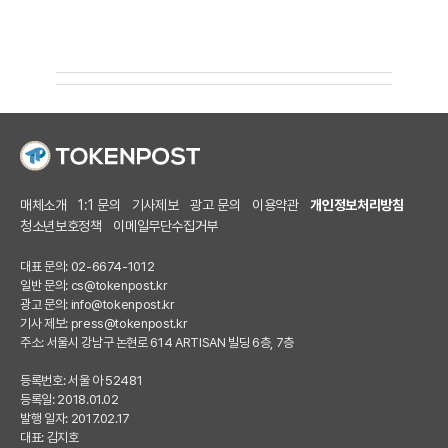
매체소개
1:1 문의
기사제보
광고 문의
이용약관
개인정보처리방침
청소년보호정책
이메일무단수집거부
대표 문의: 02-6674-1012
일반 문의:
cs@tokenpost.kr
광고 문의:
info@tokenpost.kr
기사 제보:
press@tokenpost.kr
주소: 서울시 강남구 논현로 614 ARTISAN 빌딩 6층, 7층
등록번호: 서울 아 52481
등록일: 2018.01.02
발행 일자: 2017.02.17
대표: 김지호