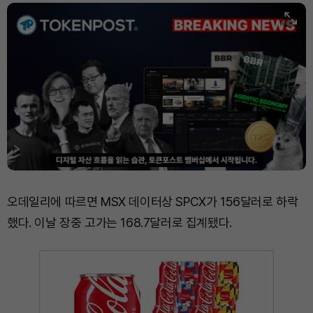
XRP (XRP)
₩
1,457
(+1.37%)
Solana (SOL)
₩
105,026
(+2.79%)
TRON (TRX)
₩
460.8
(-0.02%)
Hyperliquid (HYPE)
₩
76,471
(-1.66%)
Dogecoin (DOGE)
₩
98.65
(+1.60%)
오데일리에 따르면 MSX 데이터상 SPCX가 156달러로 하락
했다. 이날 장중 고가는 168.7달러로 집계됐다.