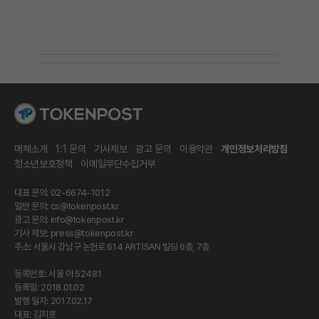
매체소개
1:1 문의
기사제보
광고 문의
이용약관
개인정보처리방침
청소년보호정책
이메일무단수집거부
대표 문의: 02-6674-1012
일반 문의:
cs@tokenpost.kr
광고 문의:
info@tokenpost.kr
기사 제보:
press@tokenpost.kr
주소: 서울시 강남구 논현로 614 ARTISAN 빌딩 6층, 7층
등록번호: 서울 아 52481
등록일: 2018.01.02
발행 일자: 2017.02.17
대표: 김지호