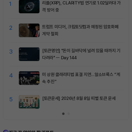
1
리플(XRP), CLARITY법 연기로 1.02달러대 가
격 방어 중
2
트럼프 미디어, 크립토닷컴과 예정된 암호화폐
계약 철회
3
[토큰명언] "돈이 길바닥에 널려 있을 때까지 기
다려라" ㅡ Day 144
4
미 상원 클래리티법 표결 지연…알소브룩스 “계
속 추진”
5
[토큰운세] 2026년 8월 8일 띠별 토큰 운세