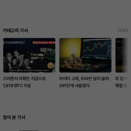
카테고리 기사
더보기
크라켄서 미확인 지갑으로
라이터 고래, 910만 달러 들여
미 당국자
1,818 BTC 이동
391만개 사들였다
해협 협상
많이 본 기사