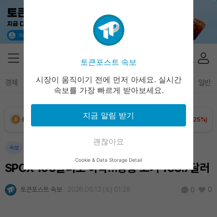
토큰포스트 속보
시장이 움직이기 전에 먼저 아세요. 실시간
경제
마켓
정책
정치
인사이트
브리핑
속보
일반
속보를 가장 빠르게 받아보세요.
지금 알림 받기
Bitcoin (BTC)
₩
91,465,061
(+1.25%)
괜찮아요
Ethereum (ETH)
₩
2,697,627
(+1.17%)
속보
Cookie & Data Storage Detail
SPCX 156달러로 하락…장중 고가 168.7달러
Tether USDt (USDT)
₩
1,407
(+0.03%)
토큰포스트 속보
2026.06.13 (토) 01:28
0
0
BNB (BNB)
₩
835,230
(+1.09%)
USDC (USDC)
₩
1,408
(+0.01%)