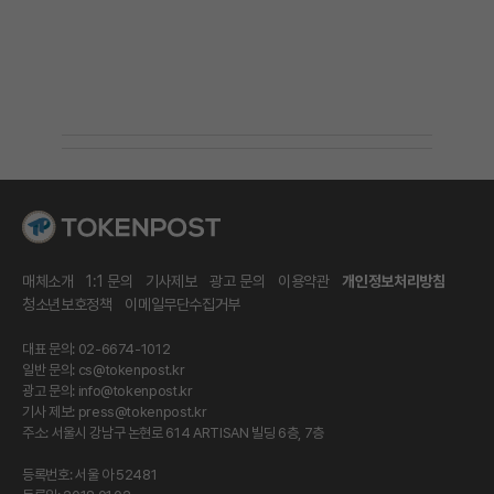
매체소개
1:1 문의
기사제보
광고 문의
이용약관
개인정보처리방침
청소년보호정책
이메일무단수집거부
대표 문의: 02-6674-1012
일반 문의:
cs@tokenpost.kr
광고 문의:
info@tokenpost.kr
기사 제보:
press@tokenpost.kr
주소: 서울시 강남구 논현로 614 ARTISAN 빌딩 6층, 7층
등록번호: 서울 아 52481