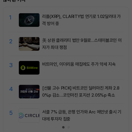
1
리플(XRP), CLARITY법 연기로 1.02달러대 가
격 방어 중
2
美 상원 클래리티 법안 9월로…스테이블코인 이
자가 최대 쟁점
3
비트마인, 이더리움 매집에도 주가 약세 지속
4
[선물 고수 PICK] 비트코인 달러마진 계좌 2.8
0%p 감소...코인마진 포지션 2.05%p 축소
5
서클 7% 급등, 은행 인가와 Arc 메인넷 출시 기
대에 투자자 집중