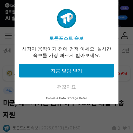
XRP (XRP)
₩
1,459
(-0.01%)
Solana (SOL)
₩
105,374
(+1.66%)
토큰포스트 속보
TRON (TRX)
₩
461.2
(+0.26%)
시장이 움직이기 전에 먼저 아세요. 실시간
경제
마켓
정책
정치
인사이트
브리핑
속보
일반
속보를 가장 빠르게 받아보세요.
Hyperliquid (HYPE)
₩
76,977
(-3.04%)
지금 알림 받기
Dogecoin (DOGE)
₩
99.12
(+1.29%)
괜찮아요
Bitcoin (BTC)
₩
91,469,006
(+0.08%)
속보
Cookie & Data Storage Detail
미군, 페르시아만 원유 하루 700만 배럴 수송
지원
토큰포스트 속보
2026.06.13 (토) 01:50
1
0