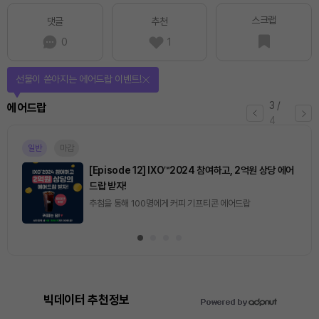
스크랩
댓글
추천
0
1
선물이 쏟아지는 에어드랍 이벤트!
3
/
에어드랍
4
일반
마감
[Episode 12] IXO™2024 참여하고, 2억원 상당 에어
드랍 받자!
추첨을 통해 100명에게 커피 기프티콘 에어드랍
빅데이터 추천정보