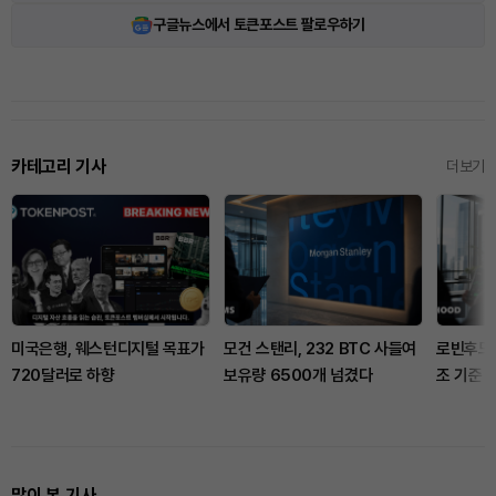
구글뉴스에서 토큰포스트 팔로우하기
카테고리 기사
더보기
미국은행, 웨스턴디지털 목표가
모건 스탠리, 232 BTC 사들여
로빈후드,
720달러로 하향
보유량 6500개 넘겼다
조 기준 
많이 본 기사