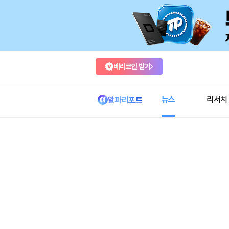
베리코인 받기
뉴스
리서치
알파리포트