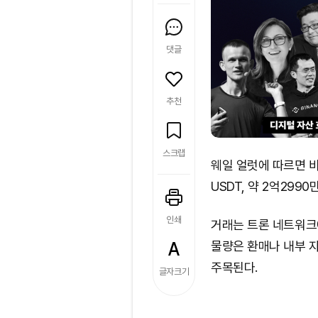
댓글
추천
스크랩
웨일 얼럿에 따르면 
USDT, 약 2억299
인쇄
거래는 트론 네트워크
물량은 환매나 내부 
주목된다.
글자크기