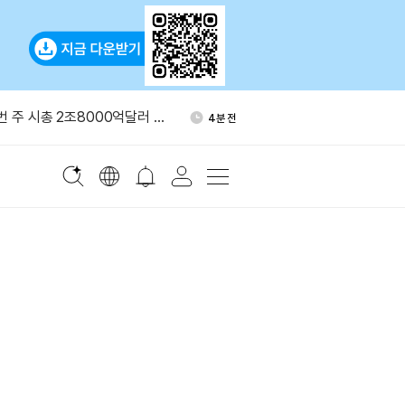
수 상승 마감…코인베이스
52분 전
번 주 시총 2조8000억달러 증
4분 전
서 갤럭시디지털로 999
10분 전
어, 크립토닷컴과 예정된 암
50분 전
 철회
 블록체인 암호 근간 위협…
51분 전
관계자 경고
수 상승 마감…코인베이스
52분 전
번 주 시총 2조8000억달러 증
4분 전