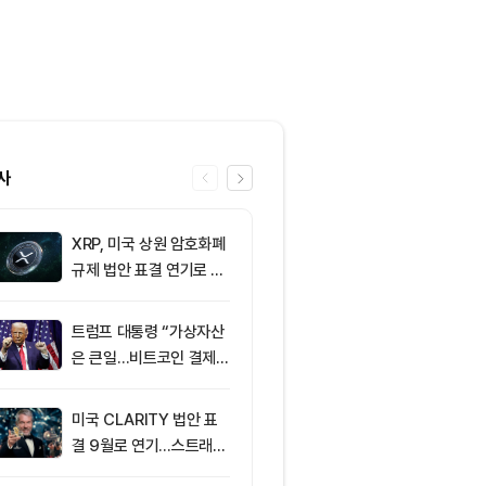
사
XRP, 미국 상원 암호화폐
6
이더리움 2,0
규제 법안 표결 연기로 급
히고 XRP 1
락
트코인 선별 장
트럼프 대통령 “가상자산
7
미 상원 크립토
은 큰일…비트코인 결제
연…홍콩·싱가
늘어”
경쟁력 커지나
미국 CLARITY 법안 표
8
XRPL 3.3.0
결 9월로 연기…스트래티
프라이버시 강
지 1,638 BTC 매도
P는 약세