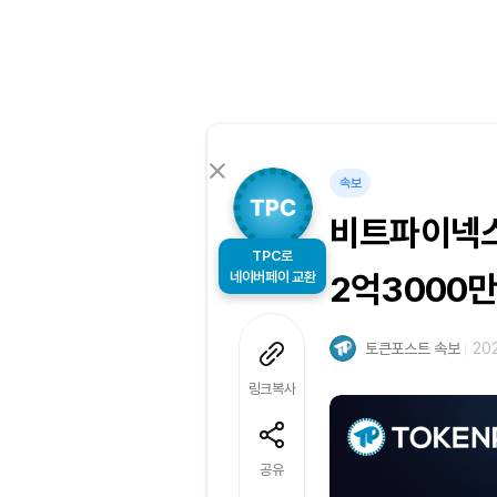
속보
비트파이넥스
TPC로
네이버페이 교환
2억3000만
토큰포스트 속보
202
링크복사
공유