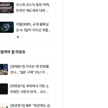
코스피·코스닥 동반 하락,
9
리플 XRP, CL
외국인 매도세와 대외 불
안 지연에 약세
안 영향
지선 분기점
리플(XRP), 규제 불확실
10
[자정 뉴스브리
성 속 1달러 지지선 위협
인 고래 12억달
받아
TF 7.5억달러
 알아야 할 리포트
[경제분석] 미국은 왜 엔화를
샀나…‘일본 구제’ 아닌 미 국
채·아시아 통화 방어전
[마켓분석] 세계에서 가장 소
외됐던 시장의 반격… 코스피
대규모 숏스퀴즈
[토큰분석] IMF “토큰화는 금