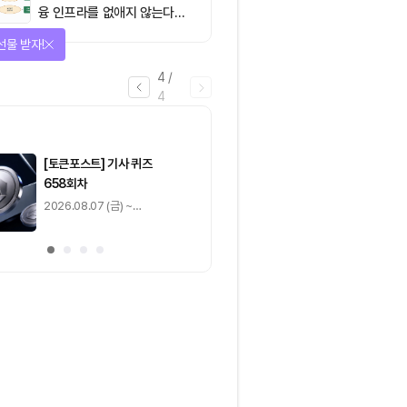
융 인프라를 없애지 않는다…
‘하이브리드 FMI’로 재편할
선물 받자!
뿐”
4
/
4
마감
[토큰포스트] 기사 퀴즈
[토큰포스트] 기사 
658회차
657회차
2026.08.07 (금) ~
2026.08.06 (목) ~
2026.08.08 (토)
2026.08.07 (금)