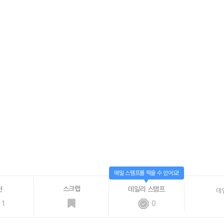
매일 스탬프를 찍을 수 있어요!
스크랩
천
데일리 스탬프
데
1
0