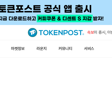
미 3대 지
5.12%↑
속보
미 증시, 이
가
미확인 지갑
마켓정보
라운지
커뮤니티
서비스
BTC 이체
트럼프 미디
호화폐 계약
양자컴퓨팅이
전 SEC 
미 3대 지
5.12%↑
미 증시, 이
가