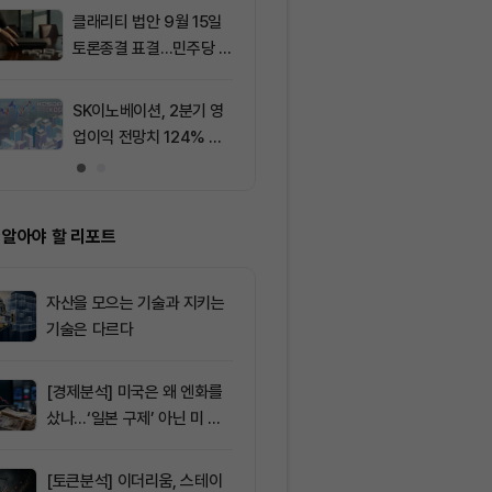
결강도는 CC·B
클래리티 법안 9월 15일
9
[선물 고수 PI
500% ‘쏠림’
토론종결 표결…민주당 7
USDT 담보 계
표 필요
p 급감...XRP
폭 확대
SK이노베이션, 2분기 영
10
XRP, CLARI
업이익 전망치 124% 상
결 연기로 약세..
회… 기업 실적 양호
선 공방
 알아야 할 리포트
자산을 모으는 기술과 지키는
기술은 다르다
[경제분석] 미국은 왜 엔화를
샀나…‘일본 구제’ 아닌 미 국
채·아시아 통화 방어전
[토큰분석] 이더리움, 스테이