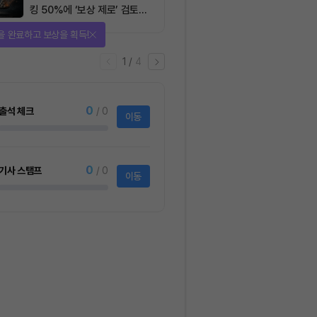
킹 50%에 ‘보상 제로’ 검토…
통화정책 개편인가 탈중앙화
을 완료하고 보상을 획득!
역행인가
1
/
4
0
출석 체크
/ 0
이동
0
기사 스탬프
/ 0
이동