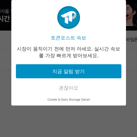
삼성 HBM
점유율 38
토큰포스트 속보
속보
빗썸, 바빌론
시부터 일시
시장이 움직이기 전에 먼저 아세요. 실시간 속보
미국인 61
를 가장 빠르게 받아보세요.
마켓정보
라운지
커뮤니티
서비스
지
비트코인 RS
지금 알림 받기
하락
마이클 세일
괴 없다는 
괜찮아요
삼성 HBM
Cookie & Data Storage Detail
점유율 38
빗썸, 바빌론
시부터 일시