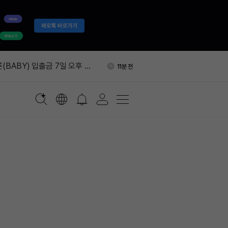
4 수율 80% 달성 보도…연말
1시간 전
% 목표
(BABY) 입출금 7일 오후 2
11분 전
 중단
%, 소셜미디어 앱 규제 강화 지
32분 전
I, 2022년 이후 최저 수준
50분 전
러 “비트코인 매도, 시장 붕
56분 전
점 입증”
4 수율 80% 달성 보도…연말
1시간 전
% 목표
(BABY) 입출금 7일 오후 2
11분 전
 중단