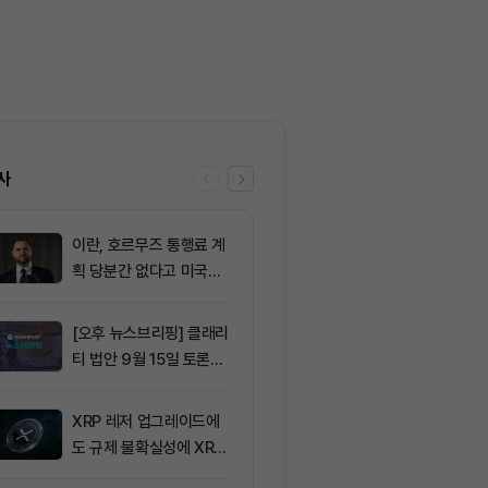
사
이란, 호르무즈 통행료 계
6
솔라나의 최근
획 당분간 없다고 미국에
네트워크 변화,
통보
분석
[오후 뉴스브리핑] 클래리
7
그레이스케일 
티 법안 9월 15일 토론종
법, 올해 통과
결 표결 外
아”
XRP 레저 업그레이드에
8
[코인 TOP 1
도 규제 불확실성에 XRP
모멘텀·오픈렛저
가격 변동
간 상승률 상위