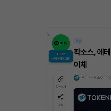
속보
팍소스, 에테
TPC로
네이버페이 교환
이체
토큰포스트 속보
202
링크복사
공유