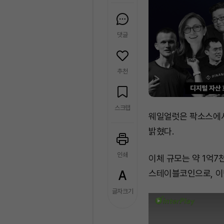
댓글
추천
스크랩
웨일얼럿은 팍소스에서 
밝혔다.
인쇄
이체 규모는 약 1억7
스테이블코인으로, 이
글자크기