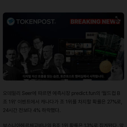
Dogecoin (DOGE)
₩
98.50
(-0.21%)
Bitcoin (BTC)
₩
91,506,002
(+0.18%)
오데일리 Seer에 따르면 예측시장 predict.fun의 ‘월드컵 B
조 1위’ 이벤트에서 캐나다가 조 1위를 차지할 확률은 27%로,
24시간 전보다 4% 하락했다.
보스니아헤르체고비나의 B조 1위 확률은 13%로 집계됐다. 앞