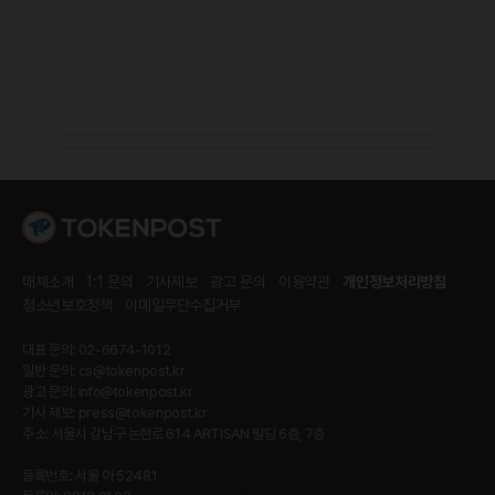
매체소개
1:1 문의
기사제보
광고 문의
이용약관
개인정보처리방침
청소년보호정책
이메일무단수집거부
대표 문의: 02-6674-1012
일반 문의:
cs@tokenpost.kr
광고 문의:
info@tokenpost.kr
기사 제보:
press@tokenpost.kr
주소: 서울시 강남구 논현로 614 ARTISAN 빌딩 6층, 7층
등록번호: 서울 아 52481