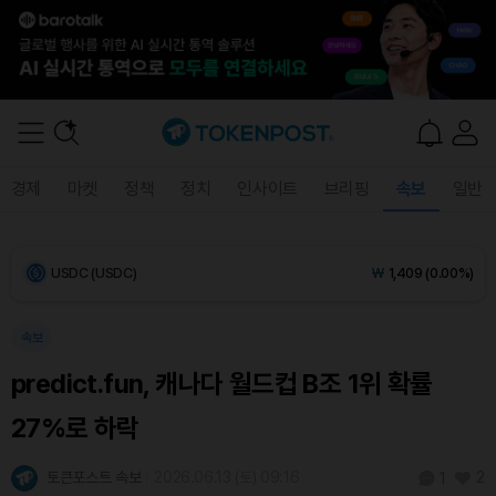
Bitcoin (BTC)
₩
91,506,002
(+0.18%)
Ethereum (ETH)
₩
2,700,182
(-0.15%)
Tether USDt (USDT)
₩
1,408
(0.00%)
경제
마켓
정책
정치
인사이트
브리핑
속보
일반
BNB (BNB)
₩
850,829
(+0.35%)
USDC (USDC)
₩
1,409
(0.00%)
XRP (XRP)
₩
1,452
(-0.44%)
속보
predict.fun, 캐나다 월드컵 B조 1위 확률
Solana (SOL)
₩
107,916
(+0.27%)
27%로 하락
TRON (TRX)
₩
465.7
(+0.29%)
토큰포스트 속보
2026.06.13 (토) 09:16
2
1
Hyperliquid (HYPE)
₩
76,869
(-0.08%)