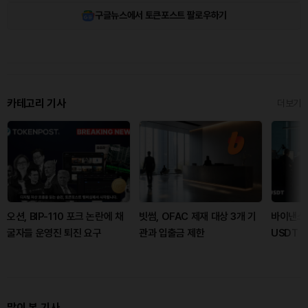
구글뉴스에서 토큰포스트 팔로우하기
카테고리 기사
더보기
오션, BIP-110 포크 논란에 채
빗썸, OFAC 제재 대상 3개 기
바이낸스,
굴자들 운영진 퇴진 요구
관과 입출금 제한
USDT 
많이 본 기사