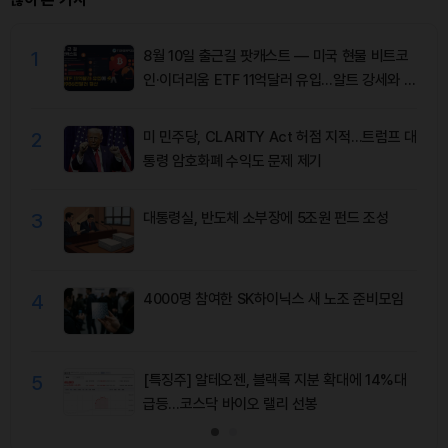
1
8월 10일 출근길 팟캐스트 — 미국 현물 비트코
인·이더리움 ETF 11억달러 유입…알트 강세와 숏
청산 동반
2
미 민주당, CLARITY Act 허점 지적…트럼프 대
통령 암호화폐 수익도 문제 제기
3
대통령실, 반도체 소부장에 5조원 펀드 조성
4
4000명 참여한 SK하이닉스 새 노조 준비모임
5
[특징주] 알테오젠, 블랙록 지분 확대에 14%대
급등…코스닥 바이오 랠리 선봉