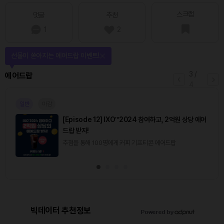
스크랩
댓글
추천
1
2
선물이 쏟아지는 에어드랍 이벤트!
3
/
에어드랍
4
일반
마감
[Episode 12] IXO™2024 참여하고, 2억원 상당 에어
드랍 받자!
추첨을 통해 100명에게 커피 기프티콘 에어드랍
빅데이터 추천정보