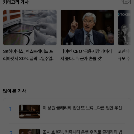
카테고리 기사
더보기
SK하이닉스, 넥스트레이드 프
다이먼 CEO '금융시장 레버리
코인베이스
리마켓서 30% 급락…일주일
지 높다…누군가 흔들 것'
규모 주식
새 두 번째
많이 본 기사
1
미 상원 클래리티 법안 또 보류…다른 법안 우선
2
조시 호울리, 커뮤니티 은행 우려로 클래리티 법