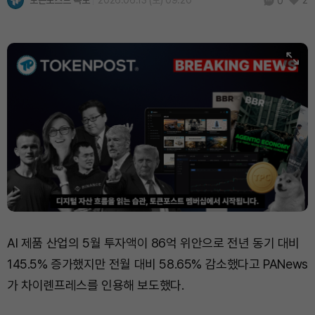
토큰포스트 속보
2026.06.13 (토) 09:20
2
0
Hyperliquid (HYPE)
₩
80,452
(+0.65%)
Dogecoin (DOGE)
₩
99.21
(-0.15%)
Bitcoin (BTC)
₩
91,959,311
(+0.79%)
AI 제품 산업의 5월 투자액이 86억 위안으로 전년 동기 대비
145.5% 증가했지만 전월 대비 58.65% 감소했다고 PANews
가 차이롄프레스를 인용해 보도했다.