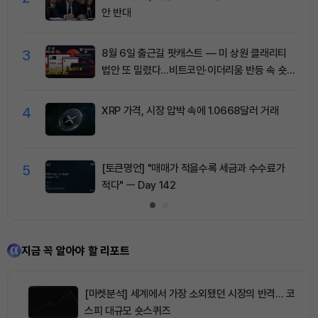
안 반대
3
8월 6일 출근길 팟캐스트 — 미 상원 클래리티
법안 또 밀렸다…비트코인·이더리움 반등 속 숏
청산 2.35억달러
4
XRP 가격, 시장 압박 속에 1.0668달러 거래
5
[토큰명언] "매매가 적을수록 세금과 수수료가
적다" ㅡ Day 142
지금 꼭 알아야 할 리포트
[마켓분석] 세계에서 가장 소외됐던 시장의 반격… 코
스피 대규모 숏스퀴즈