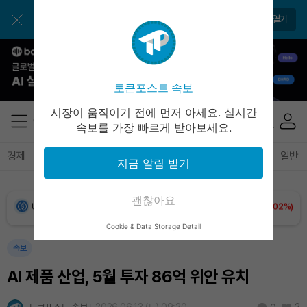
Dogecoin (DOGE)
₩
99.21
(-0.15%)
앱으로 더 간편하게 이용해보세요
앱 열기
Bitcoin (BTC)
₩
91,959,311
(+0.79%)
Ethereum (ETH)
₩
2,709,894
(+2.05%)
토큰포스트 속보
Tether USDt (USDT)
₩
1,421
(-0.01%)
시장이 움직이기 전에 먼저 아세요. 실시간
속보를 가장 빠르게 받아보세요.
BNB (BNB)
₩
846,143
(-0.66%)
경제
마켓
정책
정치
인사이트
브리핑
속보
일반
지금 알림 받기
USDC (USDC)
₩
1,422
(+0.02%)
괜찮아요
XRP (XRP)
₩
1,488
(-1.91%)
Cookie & Data Storage Detail
Solana (SOL)
₩
104,917
(+0.02%)
속보
AI 제품 산업, 5월 투자 86억 위안 유치
TRON (TRX)
₩
464.7
(+0.04%)