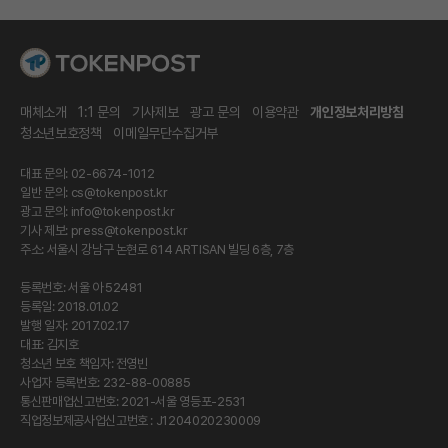
매체소개
1:1 문의
기사제보
광고 문의
이용약관
개인정보처리방침
청소년보호정책
이메일무단수집거부
대표 문의: 02-6674-1012
일반 문의:
cs@tokenpost.kr
광고 문의:
info@tokenpost.kr
기사 제보:
press@tokenpost.kr
주소: 서울시 강남구 논현로 614 ARTISAN 빌딩 6층, 7층
등록번호: 서울 아 52481
등록일: 2018.01.02
발행 일자: 2017.02.17
대표: 김지호
청소년 보호 책임자: 전영빈
사업자 등록번호: 232-88-00885
통신판매업신고번호: 2021-서울 영등포-2531
직업정보제공사업신고번호 : J1204020230009