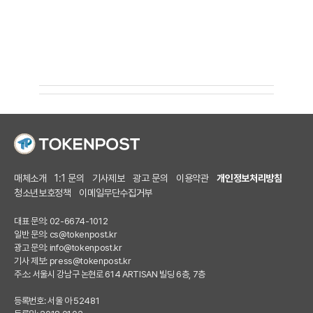
매체소개
1:1 문의
기사제보
광고 문의
이용약관
개인정보처리방침
청소년보호정책
이메일무단수집거부
대표 문의: 02-6674-1012
일반 문의:
cs@tokenpost.kr
광고 문의:
info@tokenpost.kr
기사 제보:
press@tokenpost.kr
주소: 서울시 강남구 논현로 614 ARTISAN 빌딩 6층, 7층
등록번호: 서울 아 52481