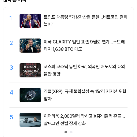
1
트럼프 대통령 “가상자산은 큰일…비트코인 결제
늘어”
2
미국 CLARITY 법안 표결 9월로 연기…스트래
티지 1,638 BTC 매도
3
코스피·코스닥 동반 하락, 외국인 매도세와 대외
불안 영향
4
리플(XRP), 규제 불확실성 속 1달러 지지선 위협
받아
5
이더리움 2,000달러 막히고 XRP 1달러 흔들…
알트코인 선별 장세 강화