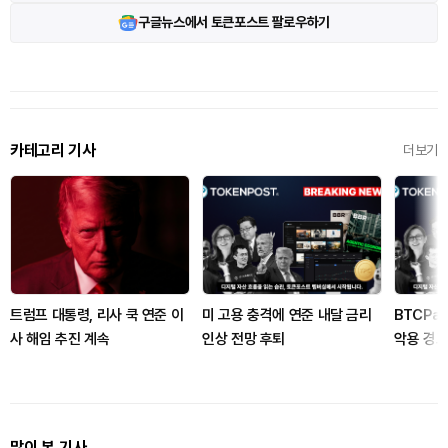
구글뉴스에서 토큰포스트 팔로우하기
카테고리 기사
더보기
트럼프 대통령, 리사 쿡 연준 이
미 고용 충격에 연준 내달 금리
BTCPa
사 해임 추진 계속
인상 전망 후퇴
악용 경고
많이 본 기사