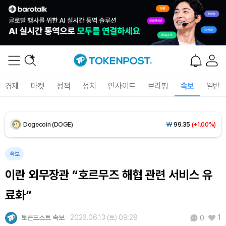
XRP (XRP)
₩
1,457
(-1.22%)
Solana (SOL)
₩
104,898
(+1.06%)
TRON (TRX)
₩
466.1
(+0.10%)
경제
마켓
정책
정치
인사이트
브리핑
속보
일반
Hyperliquid (HYPE)
₩
77,073
(-3.40%)
Dogecoin (DOGE)
₩
99.35
(+1.00%)
Bitcoin (BTC)
₩
92,510,131
(+0.80%)
속보
이란 외무장관 “호르무즈 해협 관련 서비스 유
료화”
토큰포스트 속보
2026.06.13 (토) 09:28
1
0