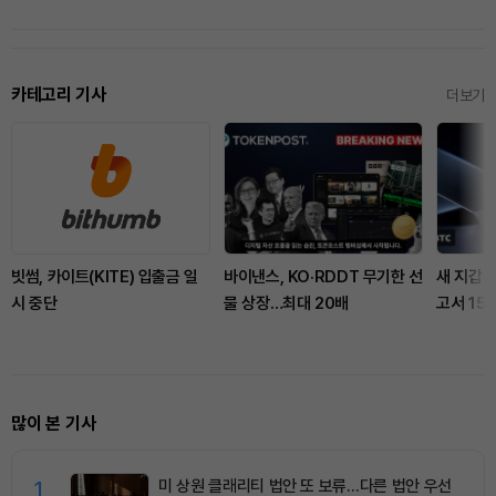
카테고리 기사
더보기
빗썸, 카이트(KITE) 입출금 일
바이낸스, KO·RDDT 무기한 선
새 지갑 
시 중단
물 상장…최대 20배
고서 15
많이 본 기사
1
미 상원 클래리티 법안 또 보류…다른 법안 우선