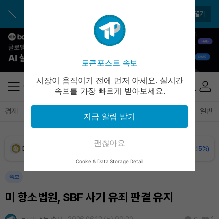
BNB (BNB)
₩
846,143
(-0.66%)
토큰포스트 앱으로 쉽고 편리하게!
앱 열기
USDC (USDC)
₩
1,422
(+0.02%)
XRP (XRP)
₩
1,488
(-1.91%)
토큰포스트 속보
Solana (SOL)
₩
104,917
(+0.02%)
시장이 움직이기 전에 먼저 아세요. 실시간
속보를 가장 빠르게 받아보세요.
TRON (TRX)
₩
464.7
(+0.04%)
경제
마켓
정책
정치
인사이트
브리핑
속보
일반
지금 알림 받기
Hyperliquid (HYPE)
₩
80,452
(+0.65%)
괜찮아요
Dogecoin (DOGE)
₩
99.21
(-0.15%)
Cookie & Data Storage Detail
Bitcoin (BTC)
₩
91,959,311
(+0.79%)
속보
미 항소법원, SBF 사기 유죄 판결 유지