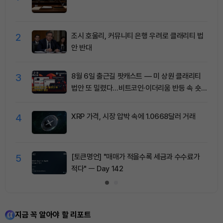
2
조시 호울리, 커뮤니티 은행 우려로 클래리티 법
안 반대
3
8월 6일 출근길 팟캐스트 — 미 상원 클래리티
법안 또 밀렸다…비트코인·이더리움 반등 속 숏
청산 2.35억달러
4
XRP 가격, 시장 압박 속에 1.0668달러 거래
5
[토큰명언] "매매가 적을수록 세금과 수수료가
적다" ㅡ Day 142
지금 꼭 알아야 할 리포트