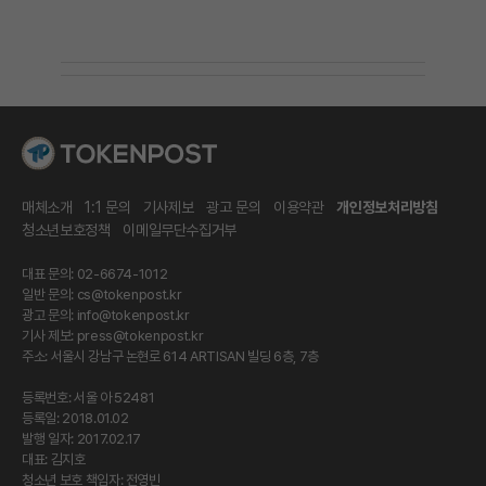
매체소개
1:1 문의
기사제보
광고 문의
이용약관
개인정보처리방침
청소년보호정책
이메일무단수집거부
대표 문의: 02-6674-1012
일반 문의:
cs@tokenpost.kr
광고 문의:
info@tokenpost.kr
기사 제보:
press@tokenpost.kr
주소: 서울시 강남구 논현로 614 ARTISAN 빌딩 6층, 7층
등록번호: 서울 아 52481
등록일: 2018.01.02
발행 일자: 2017.02.17
대표: 김지호
청소년 보호 책임자: 전영빈