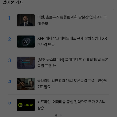
많이 본 기사
1
이란, 호르무즈 통행료 계획 당분간 없다고 미국
에 통보
2
XRP 레저 업그레이드에도 규제 불확실성에 XR
P 가격 변동
3
[오후 뉴스브리핑] 클래리티 법안 9월 15일 토론
종결 표결 外
4
클래리티 법안 9월 15일 토론종결 표결…민주당
7표 필요
5
비트마인, 이더리움 중심 전략으로 주가 2.8%
상승