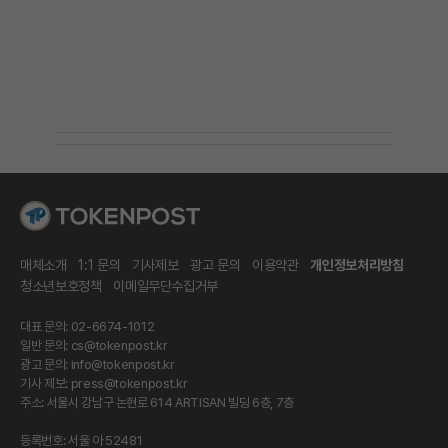
매체소개
1:1 문의
기사제보
광고 문의
이용약관
개인정보처리방침
청소년보호정책
이메일무단수집거부
대표 문의: 02-6674-1012
일반 문의:
cs@tokenpost.kr
광고 문의:
info@tokenpost.kr
기사 제보:
press@tokenpost.kr
주소: 서울시 강남구 논현로 614 ARTISAN 빌딩 6층, 7층
등록번호: 서울 아 52481