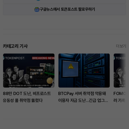
구글뉴스에서 토큰포스트 팔로우하기
카테고리 기사
더보기
88만 DOT 도난, 비프로스트
BTCPay 서버 취약점 악용돼
FOMO,
유동성 풀 취약점 뚫렸다
이용자 자금 도난…긴급 업그레
러 기록…
이드 권고