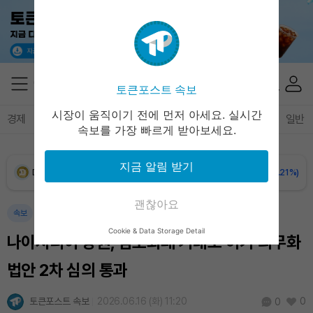
XRP (XRP)
₩
1,465
(+0.54%)
Solana (SOL)
₩
107,494
(+2.22%)
토큰포스트 속보
TRON (TRX)
₩
464.1
(+0.74%)
시장이 움직이기 전에 먼저 아세요. 실시간
경제
마켓
정책
정치
인사이트
브리핑
속보
일반
속보를 가장 빠르게 받아보세요.
Hyperliquid (HYPE)
₩
77,092
(+0.73%)
지금 알림 받기
Dogecoin (DOGE)
₩
98.78
(-0.21%)
괜찮아요
Bitcoin (BTC)
₩
91,236,845
(-0.25%)
속보
Cookie & Data Storage Detail
나이지리아 상원, 암호화폐 거래소 허가 의무화
법안 2차 심의 통과
토큰포스트 속보
2026.06.16 (화) 11:20
0
0