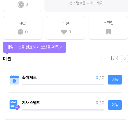
첫 스탬프를 찍어 보세요!
0
스크랩
댓글
추천
0
0
매일 미션을 완료하고 보상을 획득!
1
/
4
미션
0
출석 체크
/ 0
이동
0
기사 스탬프
/ 0
이동