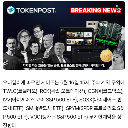
XRP (XRP)
₩
1,478
(-0.70%)
Solana (SOL)
₩
105,173
(+1.25%)
TRON (TRX)
₩
466.7
(+0.20%)
Hyperliquid (HYPE)
₩
80,590
(+3.26%)
Dogecoin (DOGE)
₩
99.73
(+2.12%)
오데일리에 따르면 게이트는 6월 16일 15시 주식 계약 구역에
TWLO(트윌리오), ROK(록웰 오토메이션), CGNX(코그넥스),
IVV(아이셰어즈 코어 S&P 500 ETF), SOXX(아이셰어즈 반
도체 ETF), SMH(반도체 ETF), SPYM(SPDR 포트폴리오 S&
P 500 ETF), VOO(뱅가드 S&P 500 ETF) 무기한계약을 상
장한다.