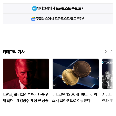
텔레그램에서 토큰포스트 속보 보기
구글뉴스에서 토큰포스트 팔로우하기
카테고리 기사
더보기
트럼프, 폴리실리콘까지 대중 관
비트코인 1800개, 비트파이넥
게이트캐
세 확대…태양광주 개장 전 상승
스서 크라켄으로 이동했다
린과 RW