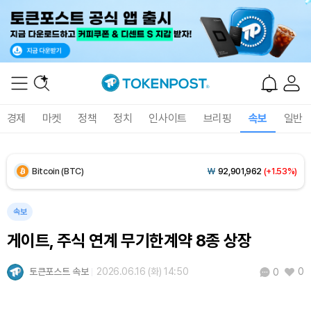
경제
마켓
정책
정치
인사이트
브리핑
속보
일반
Bitcoin (BTC)
₩
92,901,962
(+1.53%)
Ethereum (ETH)
₩
2,747,359
(+1.76%)
속보
게이트, 주식 연계 무기한계약 8종 상장
Tether USDt (USDT)
₩
1,424
(+0.05%)
토큰포스트 속보
2026.06.16 (화) 14:50
0
0
BNB (BNB)
₩
842,811
(-0.08%)
USDC (USDC)
₩
1,425
(+0.01%)