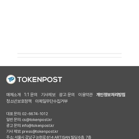
매체소개
1:1 문의
기사제보
광고 문의
이용약관
개인정보처리방침
청소년보호정책
이메일무단수집거부
대표 문의: 02-6674-1012
일반 문의:
cs@tokenpost.kr
광고 문의:
info@tokenpost.kr
기사 제보:
press@tokenpost.kr
주소: 서울시 강남구 논현로 614 ARTISAN 빌딩 6층, 7층