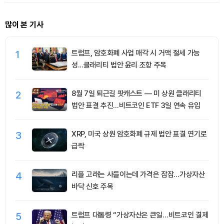
많이 본 기사
1
트럼프, 암호화폐 사업 매각 시 거액 절세 가능
성...클래리티 법안 윤리 조항 주목
2
8월 7일 퇴근길 팟캐스트 — 미 상원 클래리티
법안 표결 추진…비트코인 ETF 3일 연속 유입
3
XRP, 미국 상원 암호화폐 규제 법안 표결 연기로
급락
4
리플 고래는 사들이는데 가격은 잠잠…가상자산
바닥 신호 주목
5
트럼프 대통령 “가상자산은 큰일…비트코인 결제