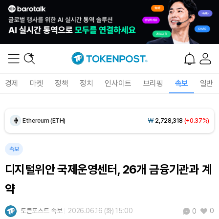
Dogecoin (DOGE)
₩
99.42
(+1.43%)
경제
마켓
정책
정치
인사이트
브리핑
속보
일반
Bitcoin (BTC)
₩
92,447,514
(+0.70%)
Ethereum (ETH)
₩
2,728,318
(+0.37%)
Tether USDt (USDT)
₩
1,424
(+0.04%)
속보
디지털위안 국제운영센터, 26개 금융기관과 계
BNB (BNB)
₩
842,779
(-0.11%)
약
USDC (USDC)
₩
1,425
(0.00%)
토큰포스트 속보
2026.06.16 (화) 15:00
0
0
XRP (XRP)
₩
1,463
(-1.69%)