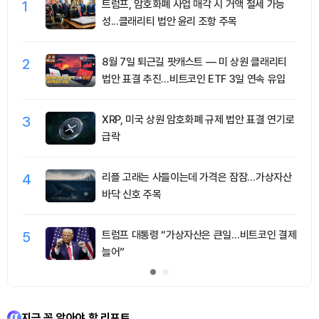
1
트럼프, 암호화폐 사업 매각 시 거액 절세 가능
성...클래리티 법안 윤리 조항 주목
2
8월 7일 퇴근길 팟캐스트 — 미 상원 클래리티
법안 표결 추진…비트코인 ETF 3일 연속 유입
3
XRP, 미국 상원 암호화폐 규제 법안 표결 연기로
급락
4
리플 고래는 사들이는데 가격은 잠잠…가상자산
바닥 신호 주목
5
트럼프 대통령 “가상자산은 큰일…비트코인 결제
늘어”
지금 꼭 알아야 할 리포트