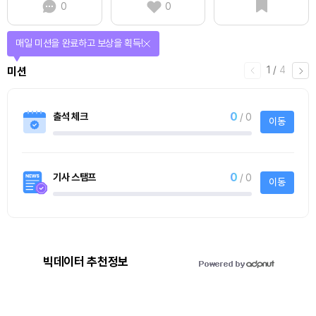
0
0
매일 미션을 완료하고 보상을 획득!
1
/
4
미션
0
출석 체크
/ 0
이동
0
기사 스탬프
/ 0
이동
빅데이터 추천정보