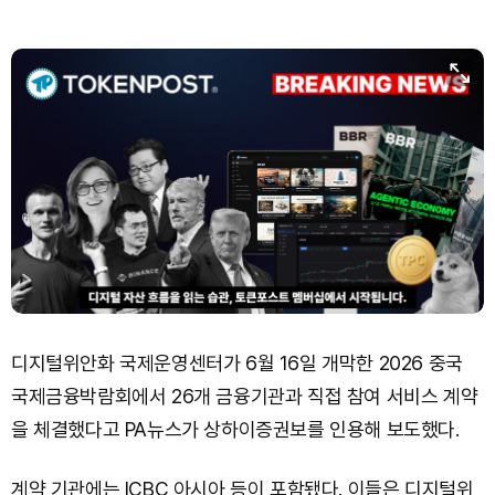
Solana (SOL)
₩
105,016
(+0.71%)
TRON (TRX)
₩
466.9
(+0.02%)
Hyperliquid (HYPE)
₩
79,492
(+0.33%)
Dogecoin (DOGE)
₩
99.42
(+1.43%)
Bitcoin (BTC)
₩
92,447,514
(+0.70%)
디지털위안화 국제운영센터가 6월 16일 개막한 2026 중국
국제금융박람회에서 26개 금융기관과 직접 참여 서비스 계약
을 체결했다고 PA뉴스가 상하이증권보를 인용해 보도했다.
계약 기관에는 ICBC 아시아 등이 포함됐다. 이들은 디지털위