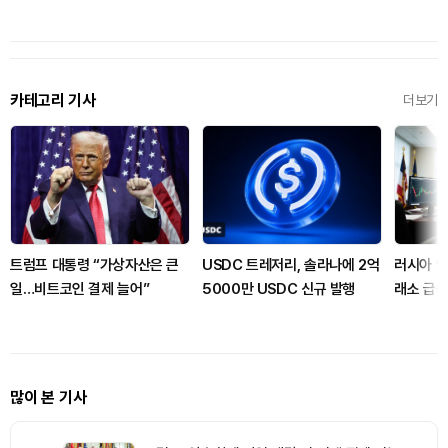
카테고리 기사
더보기
트럼프 대통령 “가상자산은 큰
USDC 트레저리, 솔라나에 2억
러시아 연
일…비트코인 결제 늘어”
5000만 USDC 신규 발행
래소 급습
많이 본 기사