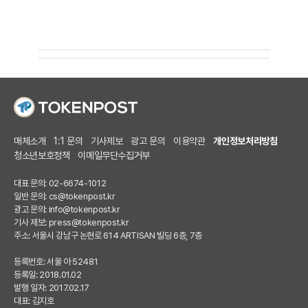
매체소개
1:1 문의
기사제보
광고 문의
이용약관
개인정보처리방침
청소년보호정책
이메일무단수집거부
대표 문의: 02-6674-1012
일반 문의:
cs@tokenpost.kr
광고 문의:
info@tokenpost.kr
기사 제보:
press@tokenpost.kr
주소: 서울시 강남구 논현로 614 ARTISAN 빌딩 6층, 7층
등록번호: 서울 아 52481
등록일: 2018.01.02
발행 일자: 2017.02.17
대표: 김지호