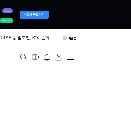
장 소폭 조정…레이어2만
35분 전
승
ORSE 등 밈코인, KOL 순유입
1분 전
 “ClickFix 공격, BNB 스
13분 전
악용…매일 수천대 표적”
프라 기업 퍼머스, 20억달러 투
15분 전
유량 146톤으로 증가…세계 최
19분 전
 보유 기관
장 소폭 조정…레이어2만
35분 전
승
ORSE 등 밈코인, KOL 순유입
1분 전