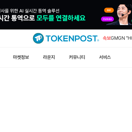
암호화폐 시
0.50% 상
속보
GMGN "H
상위"
마이크로소프트
마켓정보
라운지
커뮤니티
서비스
마트 체인 
호주 AI 인
자 유치
테더 금 보
대 민간 금
암호화폐 시
0.50% 상
GMGN "H
상위"