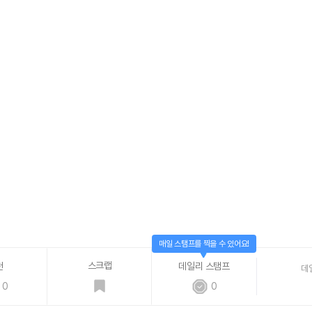
매일 스탬프를 찍을 수 있어요!
스크랩
천
데일리 스탬프
데
0
0