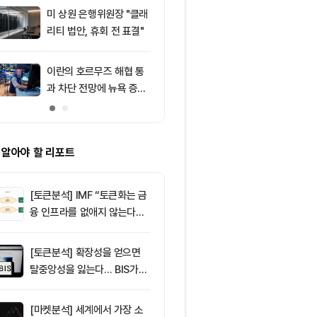
드, 고래 매수
미 상원 은행위원장 "클래
9
트럼프, 암호화
리티 법안, 휴회 전 표결"
각 시 거액 절세
클래리티 법안
주목
이란의 호르무즈 해협 통
10
비트코인 따라
과 차단 전망에 뉴욕 증시
립토 주식…카
약세
치, 코인베이스
처는 ‘규모·유
 알아야 할 리포트
[토큰분석] IMF “토큰화는 금
융 인프라를 없애지 않는다…
‘하이브리드 FMI’로 재편할
뿐”
[토큰분석] 확장성을 얻으면
탈중앙성을 잃는다… BIS가
짚은 블록체인 ‘분열의 경제
학’
[마켓분석] 세계에서 가장 소