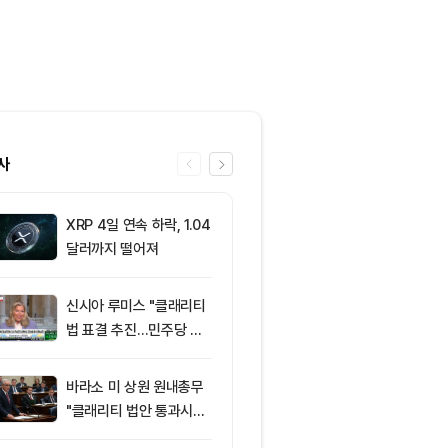
사
XRP 4일 연속 하락, 1.04
6
엘리자베스 워
달러까지 떨어져
티 법안 반대…
암호화폐 법안 
신시아 루미스 "클래리티
7
‘관세’ 한마디
법 표결 추진…민주당 입
6만2000달
장 기록에 남길 것"
피드, 5억달러
의 공포 경고
바라소 미 상원 원내총무
8
“규제도 금리
"클래리티 법안 통과시킬
데”…비트코인, 
때"
0달러선 지켰