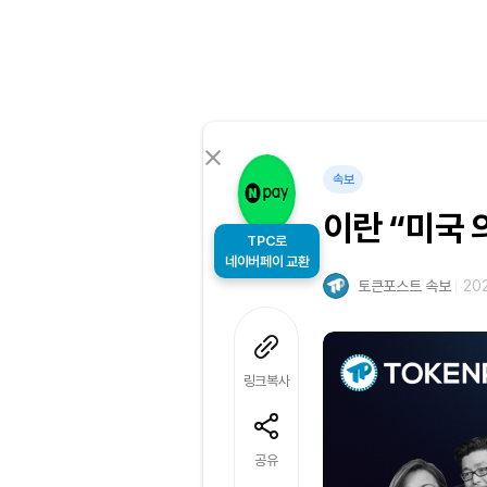
속보
이란 “미국 
TPC로
네이버페이 교환
토큰포스트 속보
202
링크복사
공유