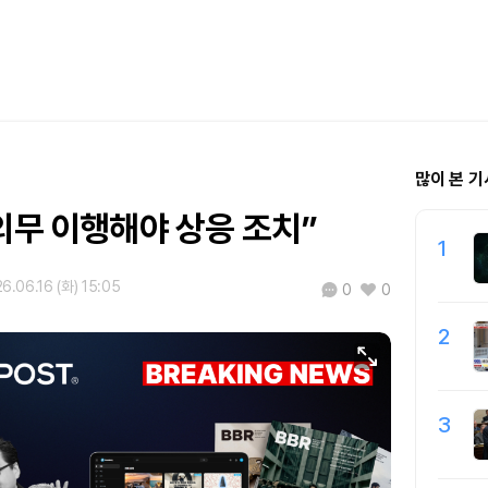
많이 본 기
의무 이행해야 상응 조치”
1
6.06.16 (화) 15:05
0
0
2
3