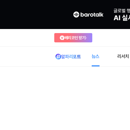
베리코인 받기
뉴스
리서치
알파리포트