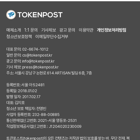
매체소개
1:1 문의
기사제보
광고 문의
이용약관
개인정보처리방침
청소년보호정책
이메일무단수집거부
대표 문의: 02-6674-1012
일반 문의:
cs@tokenpost.kr
광고 문의:
info@tokenpost.kr
기사 제보:
press@tokenpost.kr
주소: 서울시 강남구 논현로 614 ARTISAN 빌딩 6층, 7층
등록번호: 서울 아 52481
등록일: 2018.01.02
발행 일자: 2017.02.17
대표: 김지호
청소년 보호 책임자: 전영빈
사업자 등록번호: 232-88-00885
통신판매업신고번호: 2021-서울 영등포-2531
직업정보제공사업신고번호 : J1204020230009
토큰포스트(tokenpost)의 모든 컨텐츠는 저작권 법의 보호를 받는 바, 무단 전재, 복