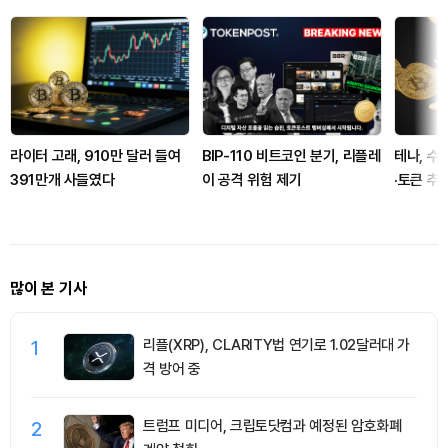
라이터 고래, 910만 달러 들여
BIP-110 비트코인 분기, 리플레
테나, 수
391만개 사들였다
이 공격 위험 제기
·토큰 추
많이 본 기사
1
리플(XRP), CLARITY법 연기로 1.02달러대 가
격 방어 중
2
트럼프 미디어, 크립토닷컴과 예정된 암호화폐