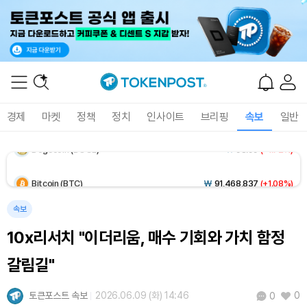
Solana (SOL)
₩
105,212
(+2.63%)
TRON (TRX)
₩
460.7
(+0.14%)
Hyperliquid (HYPE)
₩
76,535
(-2.20%)
경제
마켓
정책
정치
인사이트
브리핑
속보
일반
Dogecoin (DOGE)
₩
98.99
(+1.72%)
Bitcoin (BTC)
₩
91,468,837
(+1.08%)
속보
10x리서치 "이더리움, 매수 기회와 가치 함정
갈림길"
토큰포스트 속보
2026.06.09 (화) 14:46
0
0