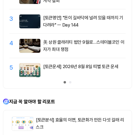
계약 철회
3
[토큰명언] "돈이 길바닥에 널려 있을 때까지 기
다려라" ㅡ Day 144
4
美 상원 클래리티 법안 9월로…스테이블코인 이
자가 최대 쟁점
5
[토큰운세] 2026년 8월 8일 띠별 토큰 운세
지금 꼭 알아야 할 리포트
[토큰분석] 효율의 이면, 토큰화가 만든 다섯 갈래 리
스크