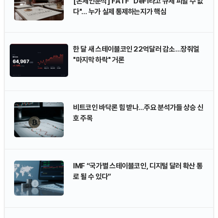
[온체인분석] FATF "DeFi라고 규제 피할 수 없
다"… 누가 실제 통제하는지가 핵심
한 달 새 스테이블코인 22억달러 감소…장줘얼
"마지막 하락" 거론
비트코인 바닥론 힘 받나…주요 분석가들 상승 신
호 주목
IMF “국가별 스테이블코인, 디지털 달러 확산 통
로 될 수 있다”