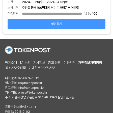
보상
기간
2024.03.20(수) ~ 2024.04.02(화)
신청
보상내역
추첨을 통해 100명에게 커피 기프티콘 에어드랍
신청인원
126
/ 100
확인하기
매체소개
1:1 문의
기사제보
광고 문의
이용약관
개인정보처리방침
청소년보호정책
이메일무단수집거부
대표 문의: 02-6674-1012
일반 문의:
cs@tokenpost.kr
광고 문의:
info@tokenpost.kr
기사 제보:
press@tokenpost.kr
주소: 서울시 강남구 논현로 614 ARTISAN 빌딩 6층, 7층
등록번호: 서울 아 52481
등록일: 2018.01.02