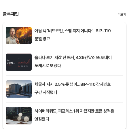
블록체인
더보기
아담 백 '비트코인, 스팸 지지 아니다'…BIP-110
분열 경고
솔라나 초기 지갑 턴 해커, 439만달러 또 토네이
도캐시로 보냈다
채굴자 지지 2.5% 못 넘어…BIP-110 강제신호
구간 시작됐다
하이퍼리퀴드, 퍼프덱스 1위 지켰지만 토큰 성적은
엇갈렸다