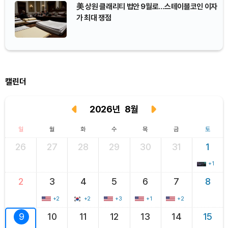
美 상원 클래리티 법안 9월로…스테이블코인 이자
가 최대 쟁점
캘린더
2026
년
8
월
일
월
화
수
목
금
토
26
27
28
29
30
31
1
+1
2
3
4
5
6
7
8
+2
+2
+3
+1
+2
9
10
11
12
13
14
15