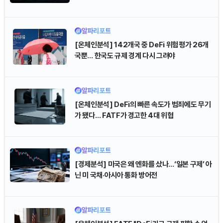
Dogecoin (DOGE)
₩
98.94
(-0.30%)
Bitcoin (BTC)
₩
91,753,546
(+0.31%)
알파리포트
[온체인분석] 142개국 중 DeFi 위험평가 26개
국뿐… 한국도 규제 경계 다시 그려야
알파리포트
[온체인분석] DeFi의 빠른 속도가 범죄에도 무기
가 됐다… FATF가 경고한 4대 위협
알파리포트
[경제분석] 미국은 왜 엔화를 샀나…‘일본 구제’ 아
닌 미 국채·아시아 통화 방어전
알파리포트