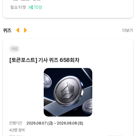
필요 티켓
10장
퀴즈
더보기
마감
마
[토큰포스트] 기사 퀴즈 658회차
[토
진행기간
2026.08.07 (금) ~ 2026.08.08 (토)
진행
42명 참여
48