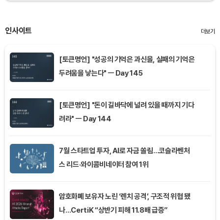
인사이트
더보기
[토큰명언] "성공의 기억은 과신을, 실패의 기억은
두려움을 낳는다" ㅡ Day 145
[토큰명언] "돈이 길바닥에 널려 있을 때까지 기다
려라" ㅡ Day 144
7월 스타트업 투자, AI로 자금 쏠림…코슬라벤처
스 리드·와이콤비네이터 참여 1위
암호화폐 보유자 노린 ‘렌치 공격’, 구조적 위협 됐
나…CertiK “상반기 피해 11.8배 급증”