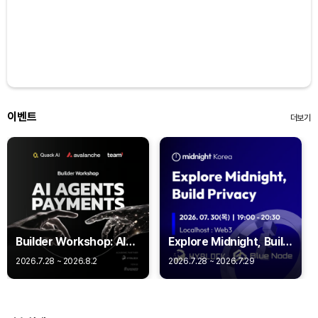
이벤트
더보기
Builder Workshop: AI
Explore Midnight, Build
Agent Payments -
Privacy
2026.7.28 ~ 2026.8.2
2026.7.28 ~ 2026.7.29
Q402