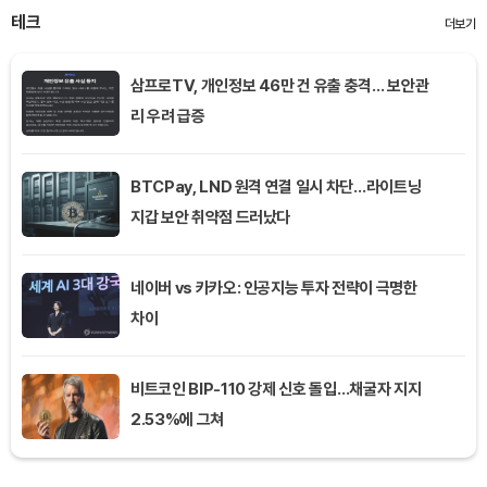
테크
더보기
삼프로TV, 개인정보 46만 건 유출 충격… 보안관
리 우려 급증
BTCPay, LND 원격 연결 일시 차단…라이트닝
지갑 보안 취약점 드러났다
네이버 vs 카카오: 인공지능 투자 전략이 극명한
차이
비트코인 BIP-110 강제 신호 돌입…채굴자 지지
2.53%에 그쳐