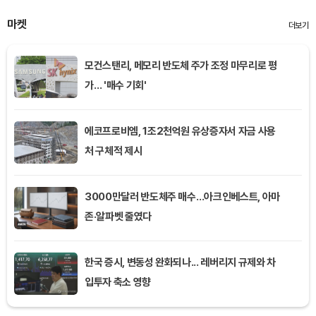
마켓
더보기
모건스탠리, 메모리 반도체 주가 조정 마무리로 평
가… '매수 기회'
에코프로비엠, 1조2천억원 유상증자서 자금 사용
처 구체적 제시
3000만달러 반도체주 매수…아크인베스트, 아마
존·알파벳 줄였다
한국 증시, 변동성 완화되나... 레버리지 규제와 차
입투자 축소 영향