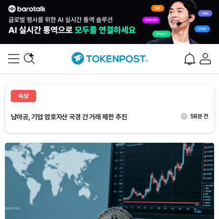
남아공, 기업 암호자산 국경 간 거래 제한 추진
58분 전
캐시 우드 “비트코인, 금 대비 성과 안정화”
31분 전
JP모건 다이먼 “미국, 25년 내 기축통화 지위 잃을 수도”
43분 전
전 바이트댄스 로봇 책임자 쿵타오, 샤오미 합류
51분 전
일본은행, 7월 통화정책회의 의견 요약본 10일 공개
57분 전
속보
남아공, 기업 암호자산 국경 간 거래 제한 추진
58분 전
캐시 우드 “비트코인, 금 대비 성과 안정화”
31분 전
Dogecoin (DOGE)
₩
98.94
(-0.30%)
Bitcoin (BTC)
₩
91,753,546
(+0.31%)