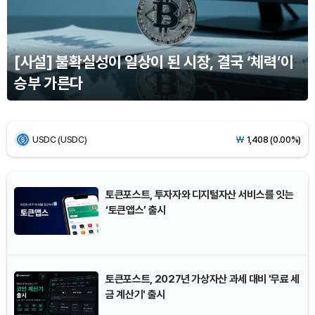
Ethereum (ETH)
₩
2,705,801
(+0.17%)
[사설] 불확실성이 일상이 된 시장, 결국 ‘체력’이
Tether USDt (USDT)
₩
1,407
(-0.01%)
승부 가른다
BNB (BNB)
₩
853,362
(+1.45%)
USDC (USDC)
₩
1,408
(0.00%)
XRP (XRP)
₩
1,461
(-0.26%)
토큰포스트, 투자자와 디지털자산 서비스를 잇는
‘토큰앱스’ 출시
Solana (SOL)
₩
107,793
(+1.49%)
TRON (TRX)
₩
464.2
(+0.32%)
토큰포스트, 2027년 가상자산 과세 대비 '무료 세
Hyperliquid (HYPE)
₩
76,696
(+0.21%)
금 계산기' 출시