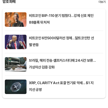
암호화폐
더보기
비트코인 BIP-110 분기 멈췄다…강제 신호 체인
88블록 뒤처져
비트코인 6만5000달러선 정체…알트코인만 선
별 반등
브라질, 해외 전송·셀프커스터디에 24시간 보류…
가상자산 검증 강화
XRP, CLARITY Act 표결 연기로 약세... $1 지
지선 공방