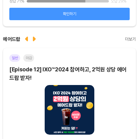
5
%
정답 71
%
오답 29
%
정답 
확인하기
에어드랍
더보기
일반
마감
이더
[Episode 12] IXO™2024 참여하고, 2억원 상당 에어
[E
드랍 받자!
기간