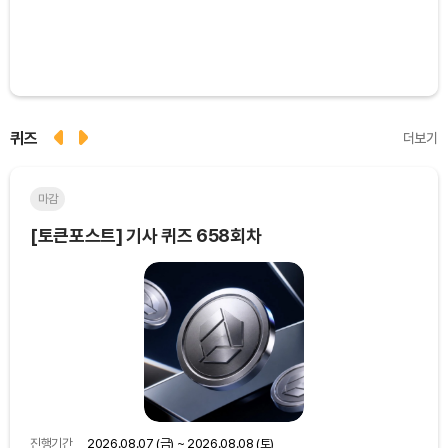
퀴즈
더보기
마감
마
[토큰포스트] 기사 퀴즈 658회차
[토
진행기간
2026.08.07 (금) ~ 2026.08.08 (토)
진행