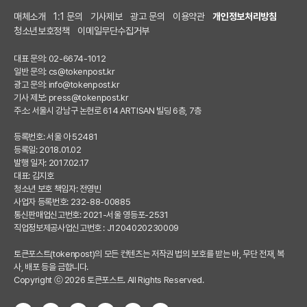
매체소개
1:1 문의
기사제보
광고 문의
이용약관
개인정보처리방침
청소년보호정책
이메일무단수집거부
대표 문의: 02-6674-1012
일반 문의:
cs@tokenpost.kr
광고 문의:
info@tokenpost.kr
기사 제보:
press@tokenpost.kr
주소: 서울시 강남구 논현로 614 ARTISAN 빌딩 6층, 7층
등록번호: 서울 아 52481
등록일: 2018.01.02
발행 일자: 2017.02.17
대표: 김지호
청소년 보호 책임자: 전영빈
사업자 등록번호: 232-88-00885
통신판매업신고번호: 2021-서울 영등포-2531
직업정보제공사업신고번호 : J1204020230009
토큰포스트(tokenpost)의 모든 컨텐츠는 저작권 법의 보호를 받는 바, 무단 전재, 복
사, 배포 등을 금합니다.
Copyright ⓒ 2026 토큰포스트. All Rights Reserved.