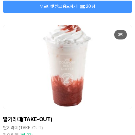
무료티켓 받고 응모하기!
20 장
3명
딸기라떼(TAKE-OUT)
딸기라떼(TAKE-OUT)
필요 티켓
3장