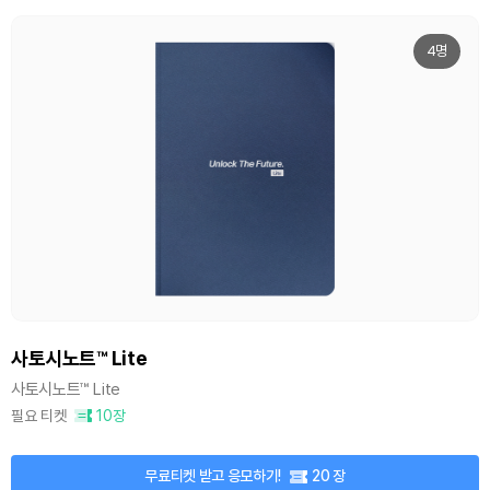
4명
사토시노트™ Lite
사토시노트™ Lite
필요 티켓
10장
무료티켓 받고 응모하기!
20 장