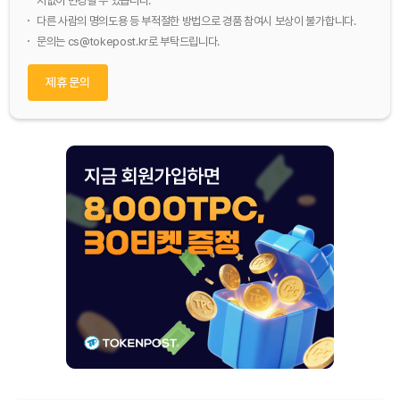
지없이 변경될 수 있습니다.
다른 사람의 명의도용 등 부적절한 방법으로 경품 참여시 보상이 불가합니다.
문의는
cs@tokepost.kr
로 부탁드립니다.
제휴 문의
Dogecoin (DOGE)
₩
100.0
(+1.71%)
Bitcoin (BTC)
₩
91,581,632
(+0.23%)
Ethereum (ETH)
₩
2,705,934
(+0.28%)
Tether USDt (USDT)
₩
1,407
(+0.02%)
BNB (BNB)
₩
851,561
(+2.19%)