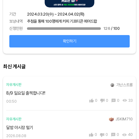
기간
보상
기간
2024.03.20(수) ~ 2024.04.02(화)
신청
보상내역
추첨을 통해 100명에게 커피 기프티콘 에어드랍
신청인원
126
/ 100
확인하기
최신 게시글
가난스트롱
자유게시판
8/9 일요일 출첵합니다!!
0
0
0
33
00:50
JSKIM710
자유게시판
달밤 야시장 털기
0
0
0
40
2026.08.08