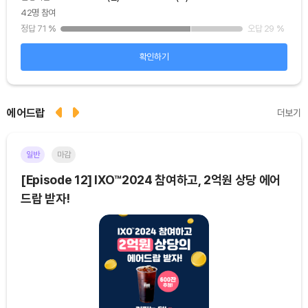
42명 참여
48
25
%
정답 71
%
오답 29
%
정답
확인하기
에어드랍
더보기
일반
마감
이더
[Episode 12] IXO™2024 참여하고, 2억원 상당 에어
[E
드랍 받자!