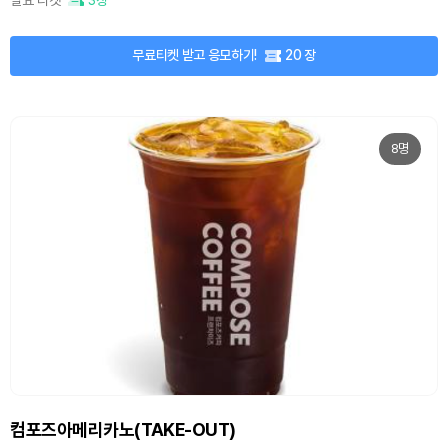
무료티켓 받고 응모하기!
20 장
8명
컴포즈아메리카노(TAKE-OUT)