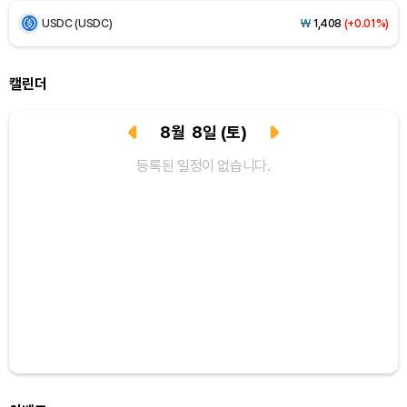
USDC (USDC)
₩
1,408
(+0.01%)
XRP (XRP)
₩
1,472
(+1.81%)
캘린더
Solana (SOL)
₩
107,548
(+3.44%)
8
월
8
일
(토)
TRON (TRX)
₩
462.6
(+0.37%)
등록된 일정이 없습니다.
Hyperliquid (HYPE)
₩
77,054
(-1.76%)
Dogecoin (DOGE)
₩
100.0
(+1.71%)
Bitcoin (BTC)
₩
91,581,632
(+0.23%)