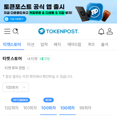
티켓스토어
미션
업적
배지
에어드랍
퀴즈
출석
티켓 스토어
내 티켓
0장
티켓 획득 방법
* 응모 결과는 이전 회차에서 확인하실 수 있습니다.
100회차
UPCOMING!
NOW
102회차
101회차
100회차
100회차
99회차