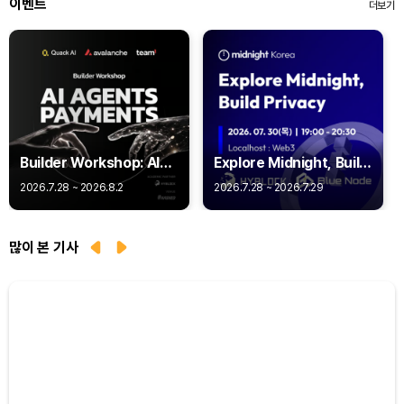
이벤트
더보기
Builder Workshop: AI
Explore Midnight, Build
Agent Payments -
Privacy
2026.7.28 ~ 2026.8.2
2026.7.28 ~ 2026.7.29
Q402
많이 본 기사