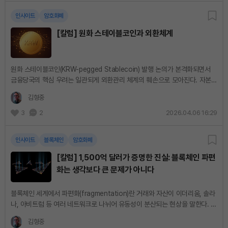
인사이트
암호화폐
[칼럼] 원화 스테이블코인과 외환체계
원화 스테이블코인(KRW-pegged Stablecoin) 발행 논의가 본격화되면서
금융당국의 핵심 우려는 일관되게 외환관리 체계의 훼손으로 모아진다. 자본이
국경을 넘어 실시간으로 이동할 경우 통화 주권이 약화되고, 환율 방어 수단이
김형중
무력화될...
3
2
2026.04.06 16:29
인사이트
블록체인
암호화폐
[칼럼] 1,500억 달러가 증명한 진실: 블록체인 파편
화는 생각보다 큰 문제가 아니다
블록체인 세계에서 파편화(fragmentation)란 거래와 자산이 이더리움, 솔라
나, 아비트럼 등 여러 네트워크로 나뉘어 유동성이 분산되는 현상을 말한다. 각
체인은 보안을 유지하려면 비용이 들고, 이 비용은 수수료로 사용자에게 전가
김형중
된다....