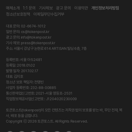
매체소개
1:1 문의
기사제보
광고 문의
이용약관
개인정보처리방침
청소년보호정책
이메일무단수집거부
대표 문의: 02-6674-1012
일반 문의:
cs@tokenpost.kr
광고 문의:
info@tokenpost.kr
기사 제보:
press@tokenpost.kr
주소: 서울시 강남구 논현로 614 ARTISAN 빌딩 6층, 7층
등록번호: 서울 아 52481
등록일: 2018.01.02
발행 일자: 2017.02.17
대표: 김지호
청소년 보호 책임자: 전영빈
사업자 등록번호: 232-88-00885
통신판매업신고번호: 2021-서울 영등포-2531
직업정보제공사업신고번호 : J1204020230009
토큰포스트(tokenpost)의 모든 컨텐츠는 저작권 법의 보호를 받는 바, 무단 전재, 복
사, 배포 등을 금합니다.
Copyright ⓒ 2026 토큰포스트. All Rights Reserved.