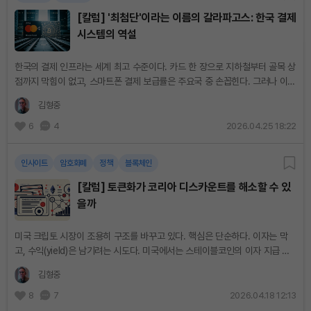
[칼럼] '최첨단'이라는 이름의 갈라파고스: 한국 결제
시스템의 역설
한국의 결제 인프라는 세계 최고 수준이다. 카드 한 장으로 지하철부터 골목 상
점까지 막힘이 없고, 스마트폰 결제 보급률은 주요국 중 손꼽힌다. 그러나 이
편리함이 역설적으로 한국 금융을 고립시키고 있다. 겉모습과 속살의 괴리 ...
김형중
6
4
2026.04.25 18:22
인사이트
암호화폐
정책
블록체인
[칼럼] 토큰화가 코리아 디스카운트를 해소할 수 있
을까
미국 크립토 시장이 조용히 구조를 바꾸고 있다. 핵심은 단순하다. 이자는 막
고, 수익(yield)은 남기려는 시도다. 미국에서는 스테이블코인의 이자 지급 금
지가 뜨거운 화두가 되었다. 업계는 즉각 우회로를 찾기 시작했다. 수익 공
김형중
유,...
8
7
2026.04.18 12:13