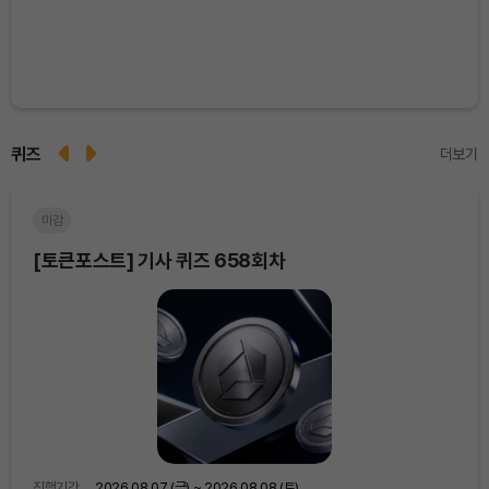
퀴즈
더보기
마감
마
[토큰포스트] 기사 퀴즈 658회차
[토
진행기간
2026.08.07 (금) ~ 2026.08.08 (토)
진행