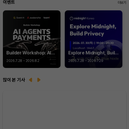
이벤트
더보기
Builder Workshop: AI
Explore Midnight, Build
Agent Payments -
Privacy
2026.7.28 ~ 2026.8.2
2026.7.28 ~ 2026.7.29
Q402
많이 본 기사