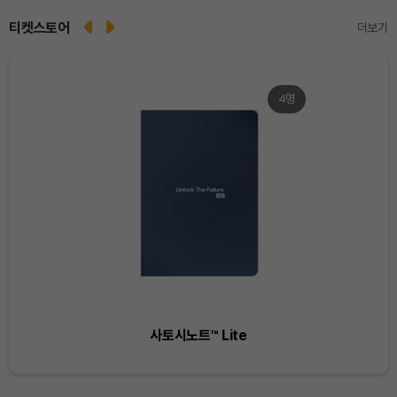
티켓스토어
더보기
4명
Dogecoin (DOGE)
₩
98.53
(+0.10%)
Bitcoin (BTC)
₩
91,264,468
(-0.09%)
Ethereum (ETH)
₩
2,695,372
(+0.05%)
사토시노트™ Lite
Tether USDt (USDT)
₩
1,407
(-0.03%)
BNB (BNB)
₩
848,930
(+2.09%)