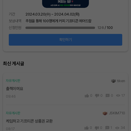
기간
보상
기간
2024.03.20(수) ~ 2024.04.02(화)
신청
보상내역
추첨을 통해 100명에게 커피 기프티콘 에어드랍
신청인원
126
/ 100
확인하기
최신 게시글
tiken
자유게시판
출첵이여요
0
0
0
17
09:46
JSKIM710
자유게시판
케임하고 기프티콘 상품권 교환
0
0
1
34
08:17