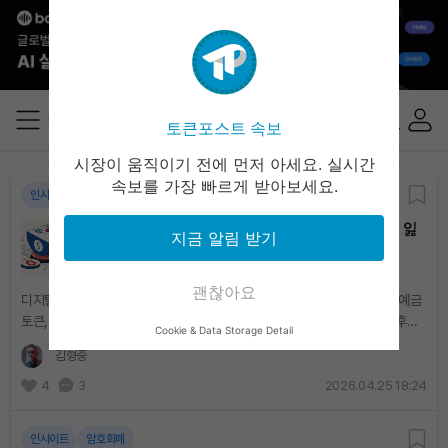
토큰포스트 속보
시장이 움직이기 전에 먼저 아세요. 실시간
속보를 가장 빠르게 받아보세요.
인사이트
암호화폐
정책
[칼럼] 디지털 화폐의 공백지대: ‘돈의 마침표’를 잃
지금 알림 받기
어버린 한국
괜찮아요
디지털 화폐를 둘러싼 논쟁이 뜨겁다. 중앙은행 디지털화폐(CBDC)부터 예금
토큰, 원화 스테이블코인에 이르기까지, 바야흐로 미래의 돈을 자처하는 후보
Cookie & Data Storage Detail
들이 각자의 기술적 우위를 뽐내며 쏟아져 나오고 있다. 그러나 화려한 담론의
김형중
성찬...
4
3
2026.04.25 18:24
인사이트
암호화폐