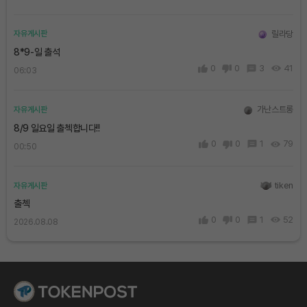
릴라당
자유게시판
8*9-일 출석
0
0
3
41
06:03
가난스트롱
자유게시판
8/9 일요일 출첵합니다!!
0
0
1
79
00:50
tiken
자유게시판
출첵
0
0
1
52
2026.08.08