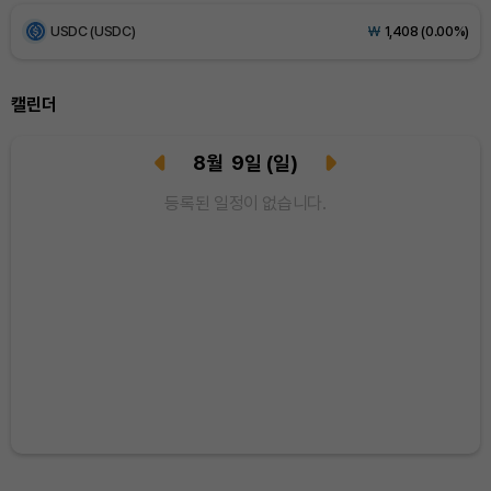
USDC (USDC)
₩
1,408
(0.00%)
XRP (XRP)
₩
1,458
(+0.56%)
캘린더
Solana (SOL)
₩
106,771
(+2.68%)
8
월
9
일
(일)
TRON (TRX)
₩
463.8
(+0.60%)
등록된 일정이 없습니다.
Hyperliquid (HYPE)
₩
77,608
(+1.73%)
Dogecoin (DOGE)
₩
98.53
(+0.10%)
Bitcoin (BTC)
₩
91,264,468
(-0.09%)