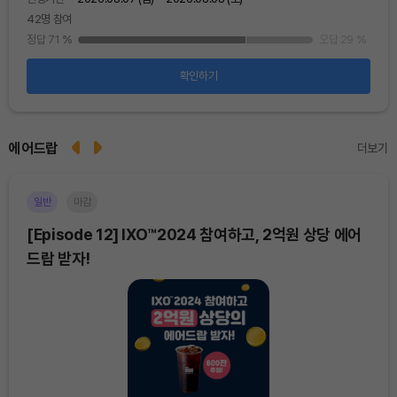
42명 참여
48
25
%
정답 71
%
오답 29
%
정답
확인하기
에어드랍
더보기
일반
마감
이더
[Episode 12] IXO™2024 참여하고, 2억원 상당 에어
[E
드랍 받자!