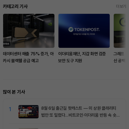
카테고리 기사
더보기
데이터센터 매출 75% 증가, 아
이더리움재단, 지갑 화면 검증
그래프 Q
카시 블랙웰 공급 예고
보안 도구 지원
신 공백 
많이 본 기사
1
8월 6일 출근길 팟캐스트 — 미 상원 클래리티
법안 또 밀렸다…비트코인·이더리움 반등 속 숏
청산 2.35억달러