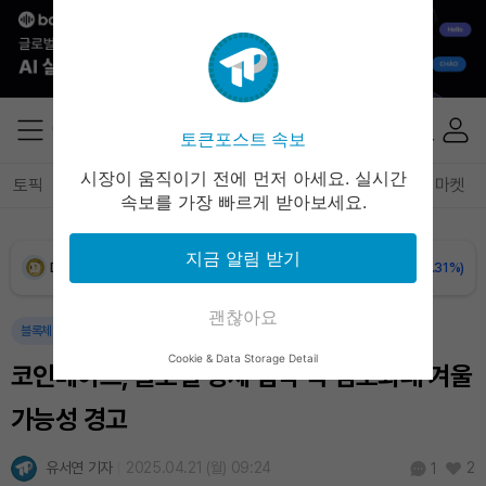
XRP (XRP)
₩
1,488
(-1.56%)
Solana (SOL)
₩
104,133
(-0.92%)
TRON (TRX)
₩
465.0
(-0.42%)
토큰포스트 속보
Hyperliquid (HYPE)
₩
78,636
(-3.14%)
시장이 움직이기 전에 먼저 아세요. 실시간
토픽
전체기사
암호화폐
블록체인
테크
경제
마켓
속보를 가장 빠르게 받아보세요.
Dogecoin (DOGE)
₩
98.08
(-1.31%)
지금 알림 받기
Bitcoin (BTC)
₩
91,599,735
(+0.31%)
괜찮아요
블록체인
기업
Cookie & Data Storage Detail
코인베이스, 글로벌 경제 압박 속 암호화폐 겨울
가능성 경고
유서연 기자
2025.04.21 (월) 09:24
2
1