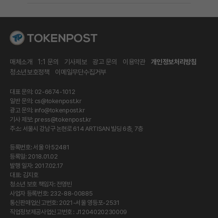
매체소개
1:1 문의
기사제보
광고 문의
이용약관
개인정보처리방침
청소년보호정책
이메일무단수집거부
대표 문의: 02-6674-1012
일반 문의:
cs@tokenpost.kr
광고 문의:
info@tokenpost.kr
기사 제보:
press@tokenpost.kr
주소: 서울시 강남구 논현로 614 ARTISAN 빌딩 6층, 7층
등록번호: 서울 아 52481
등록일: 2018.01.02
발행 일자: 2017.02.17
대표: 김지호
청소년 보호 책임자: 전영빈
사업자 등록번호: 232-88-00885
통신판매업신고번호: 2021-서울 영등포-2531
직업정보제공사업신고번호 : J1204020230009