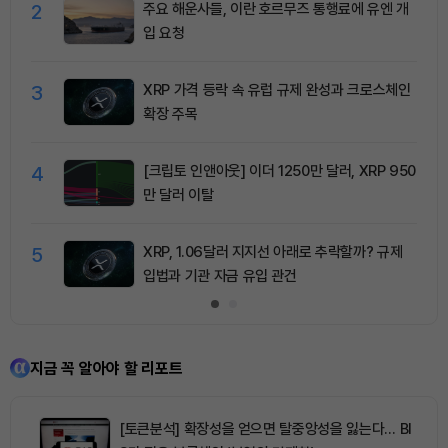
2
주요 해운사들, 이란 호르무즈 통행료에 유엔 개
입 요청
3
XRP 가격 등락 속 유럽 규제 완성과 크로스체인
확장 주목
4
[크립토 인앤아웃] 이더 1250만 달러, XRP 950
만 달러 이탈
5
XRP, 1.06달러 지지선 아래로 추락할까? 규제
입법과 기관 자금 유입 관건
지금 꼭 알아야 할 리포트
[토큰분석] 확장성을 얻으면 탈중앙성을 잃는다… BI