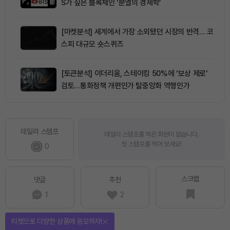
S가 짚은 블록체인 ‘분열의 경제학’
[마켓분석] 세계에서 가장 소외됐던 시장의 반격… 코
스피 대규모 숏스퀴즈
[토큰분석] 이더리움, 스테이킹 50%에 ‘보상 제로’
검토…통화정책 개편인가 탈중앙화 역행인가
데일리 스탬프
데일리 스탬프를 찍은 회원이 없습니다.
첫 스탬프를 찍어 보세요!
0
스크랩
댓글
추천
1
2
티켓으로 다양한 상품에 응모하자!