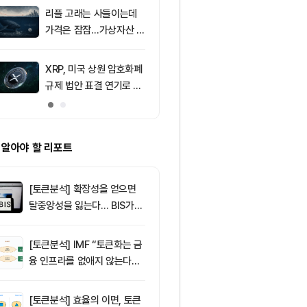
F 3일 연속 유입
포착
리플 고래는 사들이는데
9
친암호화폐 진영
가격은 잠잠…가상자산 바
당 경선서 뜻밖
닥 신호 주목
래리티 법안 변
XRP, 미국 상원 암호화폐
10
리플(XRP), $
규제 법안 표결 연기로 급
방…미 정책 불
락
ETF 자금 유
 알아야 할 리포트
[토큰분석] 확장성을 얻으면
탈중앙성을 잃는다… BIS가
짚은 블록체인 ‘분열의 경제
학’
[토큰분석] IMF “토큰화는 금
융 인프라를 없애지 않는다…
‘하이브리드 FMI’로 재편할
뿐”
[토큰분석] 효율의 이면, 토큰