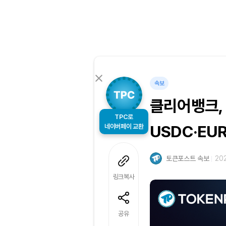
속보
클리어뱅크, 
TPC로
네이버페이 교환
USDC·EU
토큰포스트 속보
202
링크복사
공유