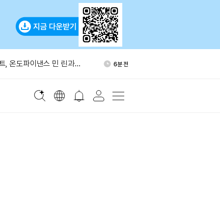
페이스X A클래스 주식 5억
44분 전
 보유 신고
, 온도파이낸스 민 린과
6분 전
 동력 논의
령 “가상자산은 큰일…비트
20분 전
늘어”
산, 3년 연속 감소
22분 전
·1개월 순유입 모두 글로벌 3
38분 전
페이스X A클래스 주식 5억
44분 전
 보유 신고
, 온도파이낸스 민 린과
6분 전
 동력 논의