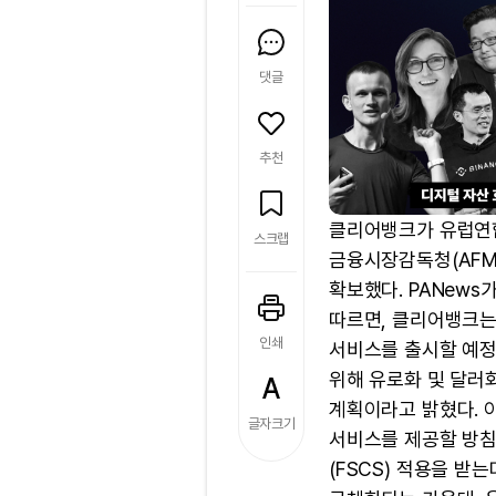
댓글
추천
클리어뱅크가 유럽연합
스크랩
금융시장감독청(AFM
확보했다. PANews가
따르면, 클리어뱅크
인쇄
서비스를 출시할 예정
위해 유로화 및 달러
계획이라고 밝혔다. 
글자크기
서비스를 제공할 방침
(FSCS) 적용을 받