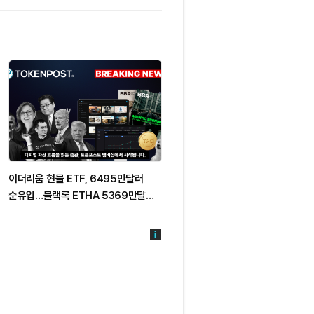
이더리움 현물 ETF, 6495만달러
미 CFTC, 혁신 태스크포스 첫 구성
순유입…블랙록 ETHA 5369만달러
공개…암호화폐 규제 명확화 추진
유입