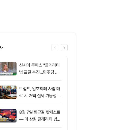
사
신시아 루미스 "클래리티
6
클래리티 법안,
법 표결 추진…민주당 입
앞두고 분기점
장 기록에 남길 것"
불투명
트럼프, 암호화폐 사업 매
7
엘리자베스 워
각 시 거액 절세 가능성...
티 법안 반대…
클래리티 법안 윤리 조항
암호화폐 법안 
주목
8월 7일 퇴근길 팟캐스트
8
[특징주] 금호
— 미 상원 클래리티 법안
락장서 외국인
표결 추진…비트코인 ET
속…장중 매수 