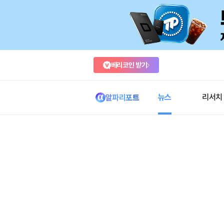
베리코인 받기
뉴스
리서치
알파리포트