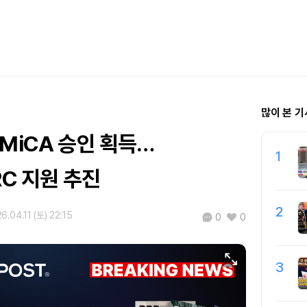
많이 본 기
MiCA 승인 획득…
1
RC 지원 추진
2
6.04.11 (토) 22:15
0
0
3