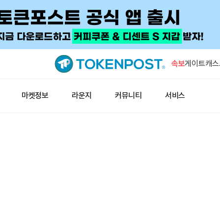
알파벳, 스
5120만주
속보
게이트캐스트
RWA 성장
트럼프 대통
마켓정보
라운지
커뮤니티
서비스
코인 결제 
인도 원유 생
게이트, 7일
위권
알파벳, 스
5120만주
게이트캐스트
RWA 성장