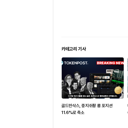
카테고리 기사
골드만삭스, 중지쉬촹 롱 포지션
11.6%로 축소