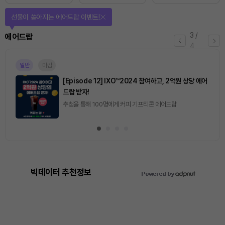
선물이 쏟아지는 에어드랍 이벤트!
3
/
에어드랍
4
일반
마감
[Episode 12] IXO™2024 참여하고, 2억원 상당 에어
드랍 받자!
추첨을 통해 100명에게 커피 기프티콘 에어드랍
빅데이터 추천정보