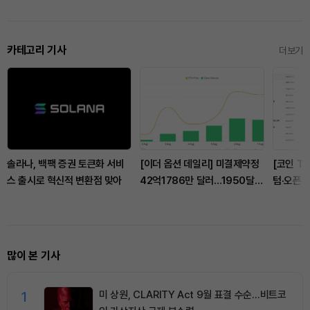
카테고리 기사
더보기
솔라나, 백팩 증권 토큰화 서비
[이더 옵션 데일리] 미결제약정
[코인 T
스 출시로 혁신적 변환점 맞아
42억1786만 달러…1950달러
텀·오픈렛
콜옵션 거래량 선두
상위…매
CC·BCH
많이 본 기사
1
미 상원, CLARITY Act 9월 표결 수순…비트코