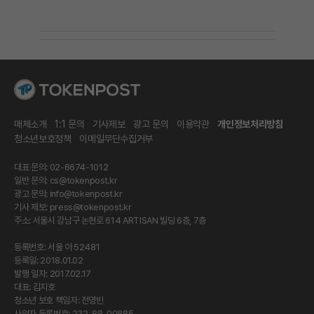
매체소개
1:1 문의
기사제보
광고 문의
이용약관
개인정보처리방침
청소년보호정책
이메일무단수집거부
대표 문의: 02-6674-1012
일반 문의:
cs@tokenpost.kr
광고 문의:
info@tokenpost.kr
기사 제보:
press@tokenpost.kr
주소: 서울시 강남구 논현로 614 ARTISAN 빌딩 6층, 7층
등록번호: 서울 아 52481
등록일: 2018.01.02
발행 일자: 2017.02.17
대표: 김지호
청소년 보호 책임자: 전영빈
사업자 등록번호: 232-88-00885