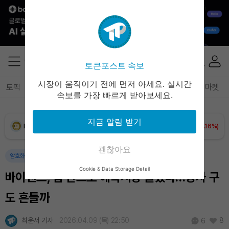
Solana (SOL)
₩
106,665
(+2.63%)
TRON (TRX)
₩
463.7
(+0.54%)
토큰포스트 속보
Hyperliquid (HYPE)
₩
77,529
(+1.62%)
시장이 움직이기 전에 먼저 아세요. 실시간
토픽
전체기사
암호화폐
블록체인
테크
경제
마켓
속보를 가장 빠르게 받아보세요.
Dogecoin (DOGE)
₩
98.52
(+0.16%)
지금 알림 받기
Bitcoin (BTC)
₩
91,274,678
(-0.09%)
괜찮아요
암호화폐
블록체인
Cookie & Data Storage Detail
바이낸스, 앱 안으로 예측시장 들였다…강자 구
도 흔들까
최윤서 기자
2026.04.09 (목) 22:50
8
6