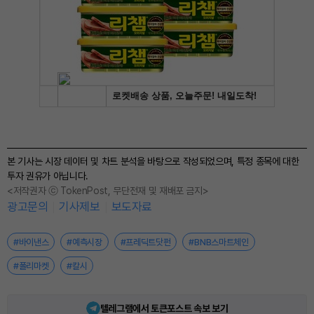
본 기사는 시장 데이터 및 차트 분석을 바탕으로 작성되었으며, 특정 종목에 대한
투자 권유가 아닙니다.
<저작권자 ⓒ TokenPost, 무단전재 및 재배포 금지>
광고문의
기사제보
보도자료
#바이낸스
#예측시장
#프레딕트닷펀
#BNB스마트체인
#폴리마켓
#칼시
텔레그램에서 토큰포스트 속보 보기