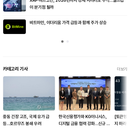
XRP·비트코인, 2026년까지 강세 시나리오 부각…월드컵
이 분기점 될까
비트마인, 이더리움 가격 급등과 함께 주가 상승
카테고리 기사
더보기
중동 긴장 고조, 국제 유가 급
한국신용평가와 KG이니시스,
[토큰명언
등…호르무즈 봉쇄 우려
디지털 금융 협력 강화…신규 사
지 마라" 