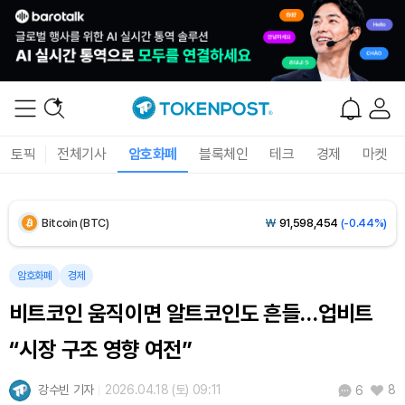
Solana (SOL)
₩
103,591
(-1.70%)
TRON (TRX)
₩
464.7
(-0.29%)
Hyperliquid (HYPE)
₩
79,666
(-1.38%)
토픽
전체기사
암호화폐
블록체인
테크
경제
마켓
Dogecoin (DOGE)
₩
98.04
(-1.65%)
Bitcoin (BTC)
₩
91,598,454
(-0.44%)
암호화폐
경제
비트코인 움직이면 알트코인도 흔들…업비트
“시장 구조 영향 여전”
강수빈 기자
2026.04.18 (토) 09:11
8
6