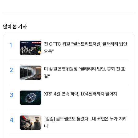
업 모델 구축
많이 본 기사
1
전 CFTC 위원 “월스트리트저널, 클래리티 법안
오독”
2
미 상원 은행위원장 "클래리티 법안, 휴회 전 표
결"
3
XRP 4일 연속 하락, 1.04달러까지 떨어져
4
[칼럼] 콜드월렛도 뚫렸다…내 코인은 누가 지키
나