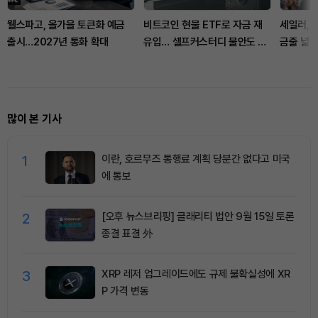
웰스파고, 올가을 토큰화 예금
비트코인 현물 ETF로 자금 재
세일러, 
출시…2027년 통화 확대
유입… 셀프커스터디 불안도 자
금줄 넓
극
많이 본 기사
1
이란, 호르무즈 통행료 계획 당분간 없다고 미국
에 통보
2
[오후 뉴스브리핑] 클래리티 법안 9월 15일 토론
종결 표결 外
3
XRP 레저 업그레이드에도 규제 불확실성에 XR
P 가격 변동