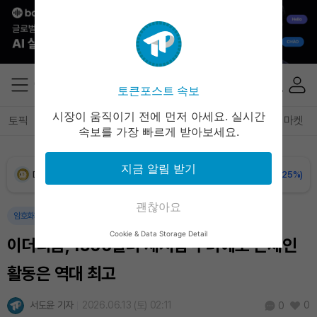
XRP (XRP)
₩
1,459
(+0.11%)
Solana (SOL)
₩
107,682
(+2.15%)
토큰포스트 속보
TRON (TRX)
₩
463.7
(+0.19%)
시장이 움직이기 전에 먼저 아세요. 실시간
토픽
전체기사
암호화폐
블록체인
테크
경제
마켓
속보를 가장 빠르게 받아보세요.
Hyperliquid (HYPE)
₩
76,856
(-0.28%)
지금 알림 받기
Dogecoin (DOGE)
₩
98.72
(-0.25%)
괜찮아요
Bitcoin (BTC)
₩
91,371,923
(-0.09%)
암호화폐
블록체인
Cookie & Data Storage Detail
이더리움, 1500달러 재시험 우려에도 온체인
활동은 역대 최고
서도윤 기자
2026.06.13 (토) 02:11
0
0