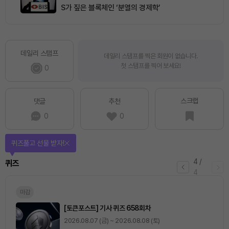
S가 짚은 블록체인 ‘분열의 경제학’
데일리 스탬프
데일리 스탬프를 찍은 회원이 없습니다.
첫 스탬프를 찍어 보세요!
0
스크랩
댓글
추천
0
0
퀴즈풀고 선물 받자!
4
/
퀴즈
4
마감
[토큰포스트] 기사 퀴즈 658회차
2026.08.07 (금) ~ 2026.08.08 (토)