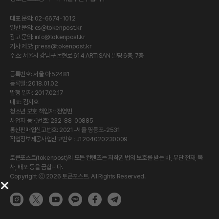
대표 문의: 02-6674-1012
일반 문의:
cs@tokenpost.kr
광고 문의:
info@tokenpost.kr
기사 제보:
press@tokenpost.kr
주소: 서울시 강남구 논현로 614 ARTISAN 빌딩 6층, 7층
등록번호: 서울 아 52481
등록일: 2018.01.02
발행 일자: 2017.02.17
대표: 김지호
청소년 보호 책임자: 전영빈
사업자 등록번호: 232-88-00885
통신판매업신고번호: 2021-서울 영등포-2531
직업정보제공사업신고번호 : J1204020230009
토큰포스트(tokenpost)의 모든 컨텐츠는 저작권 법의 보호를 받는 바, 무단 전재, 복
사, 배포 등을 금합니다.
Copyright ⓒ 2026 토큰포스트. All Rights Reserved.