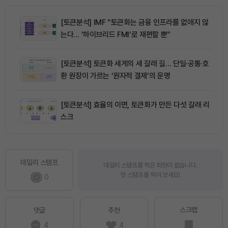
[토큰분석] IMF “토큰화는 금융 인프라를 없애지 않
는다… ‘하이브리드 FMI’로 재편할 뿐”
[토큰분석] 토큰화 세계의 세 갈래 길… 단일·공통·호
환 원장이 가르는 ‘원자적 결제’의 운명
[토큰분석] 효율의 이면, 토큰화가 만든 다섯 갈래 리
스크
데일리 스탬프
데일리 스탬프를 찍은 회원이 없습니다.
첫 스탬프를 찍어 보세요!
0
스크랩
댓글
추천
4
4