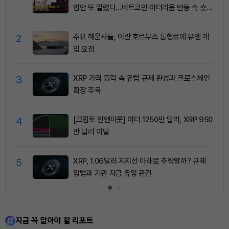
법안 또 밀렸다…비트코인·이더리움 반등 속 숏
청산 2.35억달러
2
주요 해운사들, 이란 호르무즈 통행료에 유엔 개
입 요청
3
XRP 가격 등락 속 유럽 규제 완성과 크로스체인
확장 주목
4
[크립토 인앤아웃] 이더 1250만 달러, XRP 950
만 달러 이탈
5
XRP, 1.06달러 지지선 아래로 추락할까? 규제
입법과 기관 자금 유입 관건
지금 꼭 알아야 할 리포트