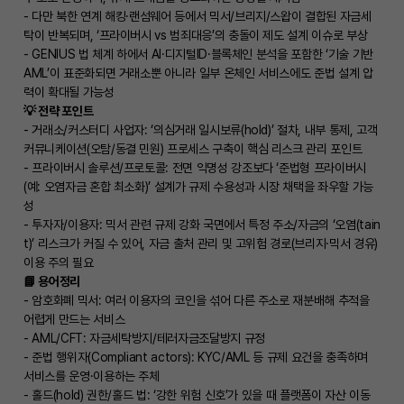
- 다만 북한 연계 해킹·랜섬웨어 등에서 믹서/브리지/스왑이 결합된 자금세
탁이 반복되며, ‘프라이버시 vs 범죄대응’의 충돌이 제도 설계 이슈로 부상
- GENIUS 법 체계 하에서 AI·디지털ID·블록체인 분석을 포함한 ‘기술 기반
AML’이 표준화되면 거래소뿐 아니라 일부 온체인 서비스에도 준법 설계 압
력이 확대될 가능성
💡 전략 포인트
- 거래소/커스터디 사업자: ‘의심거래 일시보류(hold)’ 절차, 내부 통제, 고객
커뮤니케이션(오탐/동결 민원) 프로세스 구축이 핵심 리스크 관리 포인트
- 프라이버시 솔루션/프로토콜: 전면 익명성 강조보다 ‘준법형 프라이버시
(예: 오염자금 혼합 최소화)’ 설계가 규제 수용성과 시장 채택을 좌우할 가능
성
- 투자자/이용자: 믹서 관련 규제 강화 국면에서 특정 주소/자금의 ‘오염(tain
t)’ 리스크가 커질 수 있어, 자금 출처 관리 및 고위험 경로(브리지·믹서 경유)
이용 주의 필요
📘 용어정리
- 암호화폐 믹서: 여러 이용자의 코인을 섞어 다른 주소로 재분배해 추적을
어렵게 만드는 서비스
- AML/CFT: 자금세탁방지/테러자금조달방지 규정
- 준법 행위자(Compliant actors): KYC/AML 등 규제 요건을 충족하며
서비스를 운영·이용하는 주체
- 홀드(hold) 권한/홀드 법: ‘강한 위험 신호’가 있을 때 플랫폼이 자산 이동