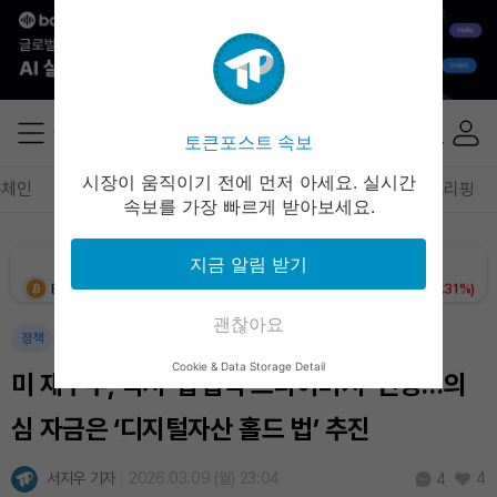
Solana (SOL)
₩
104,133
(-0.92%)
TRON (TRX)
₩
465.0
(-0.42%)
토큰포스트 속보
Hyperliquid (HYPE)
₩
78,636
(-3.14%)
시장이 움직이기 전에 먼저 아세요. 실시간
록체인
테크
경제
마켓
정책
정치
인사이트
브리핑
속보를 가장 빠르게 받아보세요.
Dogecoin (DOGE)
₩
98.08
(-1.31%)
지금 알림 받기
Bitcoin (BTC)
₩
91,599,735
(+0.31%)
괜찮아요
정책
암호화폐
국제
Cookie & Data Storage Detail
미 재무부, 믹서 ‘합법적 프라이버시’ 인정…의
심 자금은 ‘디지털자산 홀드 법’ 추진
서지우 기자
2026.03.09 (월) 23:04
4
4