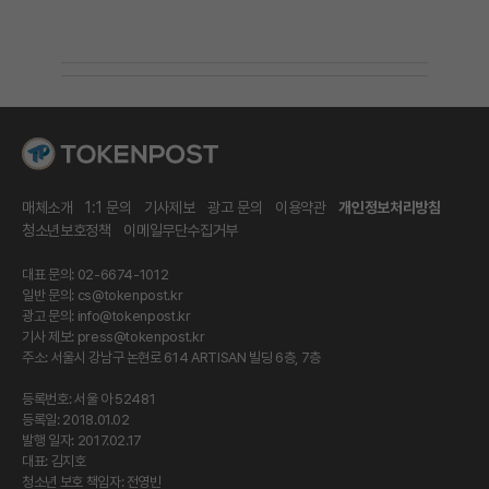
매체소개
1:1 문의
기사제보
광고 문의
이용약관
개인정보처리방침
청소년보호정책
이메일무단수집거부
대표 문의: 02-6674-1012
일반 문의:
cs@tokenpost.kr
광고 문의:
info@tokenpost.kr
기사 제보:
press@tokenpost.kr
주소: 서울시 강남구 논현로 614 ARTISAN 빌딩 6층, 7층
등록번호: 서울 아 52481
등록일: 2018.01.02
발행 일자: 2017.02.17
대표: 김지호
청소년 보호 책임자: 전영빈