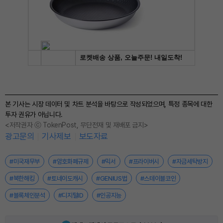
본 기사는 시장 데이터 및 차트 분석을 바탕으로 작성되었으며, 특정 종목에 대한
투자 권유가 아닙니다.
<저작권자 ⓒ TokenPost, 무단전재 및 재배포 금지>
광고문의
기사제보
보도자료
#미국재무부
#암호화폐규제
#믹서
#프라이버시
#자금세탁방지
#북한해킹
#토네이도캐시
#GENIUS법
#스테이블코인
#블록체인분석
#디지털ID
#인공지능