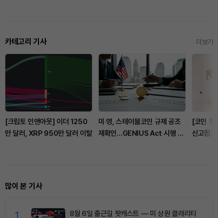
카테고리 기사
더보기
[크립토 인앤아웃] 이더 1250
미·영, 스테이블코인 규제 공조
[코인 갱신
만 달러, XRP 950만 달러 이탈
재확인…GENIUS Act 시행 논
신고점권 
의
점 경신
많이 본 기사
1
8월 6일 출근길 팟캐스트 — 미 상원 클래리티