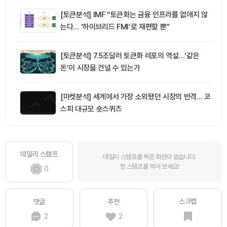
[토큰분석] IMF “토큰화는 금융 인프라를 없애지 않
는다… ‘하이브리드 FMI’로 재편할 뿐”
[토큰분석] 7.5조달러 토큰화 레포의 역설…‘같은
돈’이 시장을 건널 수 있는가
[마켓분석] 세계에서 가장 소외됐던 시장의 반격… 코
스피 대규모 숏스퀴즈
데일리 스탬프
데일리 스탬프를 찍은 회원이 없습니다.
첫 스탬프를 찍어 보세요!
0
스크랩
댓글
추천
2
2