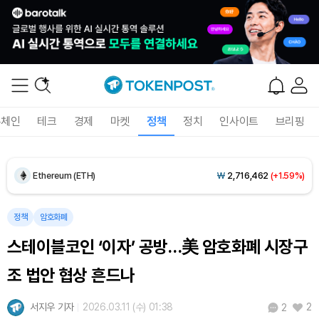
Dogecoin (DOGE)
₩
98.12
(-1.27%)
록체인
테크
경제
마켓
정책
정치
인사이트
브리핑
Bitcoin (BTC)
₩
91,921,254
(+0.14%)
Ethereum (ETH)
₩
2,716,462
(+1.59%)
Tether USDt (USDT)
₩
1,421
(-0.01%)
정책
암호화폐
스테이블코인 ‘이자’ 공방…美 암호화폐 시장구
BNB (BNB)
₩
841,550
(-1.50%)
조 법안 협상 흔드나
USDC (USDC)
₩
1,422
(0.00%)
서지우 기자
2026.03.11 (수) 01:38
2
2
XRP (XRP)
₩
1,485
(-1.83%)