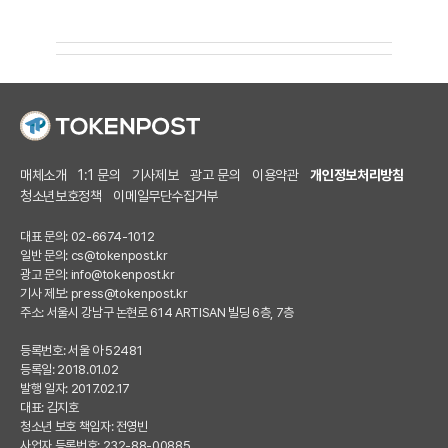
매체소개
1:1 문의
기사제보
광고 문의
이용약관
개인정보처리방침
청소년보호정책
이메일무단수집거부
대표 문의: 02-6674-1012
일반 문의:
cs@tokenpost.kr
광고 문의:
info@tokenpost.kr
기사 제보:
press@tokenpost.kr
주소: 서울시 강남구 논현로 614 ARTISAN 빌딩 6층, 7층
등록번호: 서울 아 52481
등록일: 2018.01.02
발행 일자: 2017.02.17
대표: 김지호
청소년 보호 책임자: 전영빈
사업자 등록번호: 232-88-00885