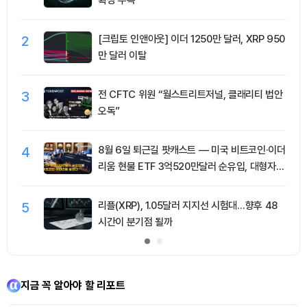
확장 주목
2
[크립토 인앤아웃] 이더 1250만 달러, XRP 950
만 달러 이탈
3
전 CFTC 위원 “월스트리트저널, 클래리티 법안
오독”
4
8월 6일 퇴근길 팟캐스트 — 미국 비트코인·이더
리움 현물 ETF 3억520만달러 순유입, 대형자산
쏠림 강화
5
리플(XRP), 1.05달러 지지선 시험대…향후 48
시간이 분기점 될까
지금 꼭 알아야 할 리포트