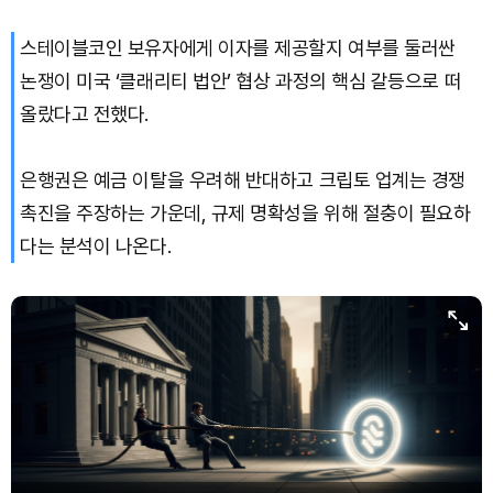
스테이블코인 보유자에게 이자를 제공할지 여부를 둘러싼
Solana (SOL)
₩
104,009
(-1.34%)
논쟁이 미국 ‘클래리티 법안’ 협상 과정의 핵심 갈등으로 떠
TRON (TRX)
₩
465.5
(-0.06%)
올랐다고 전했다.
Hyperliquid (HYPE)
₩
78,972
(-3.67%)
은행권은 예금 이탈을 우려해 반대하고 크립토 업계는 경쟁
촉진을 주장하는 가운데, 규제 명확성을 위해 절충이 필요하
Dogecoin (DOGE)
₩
98.12
(-1.27%)
다는 분석이 나온다.
Bitcoin (BTC)
₩
91,921,254
(+0.14%)