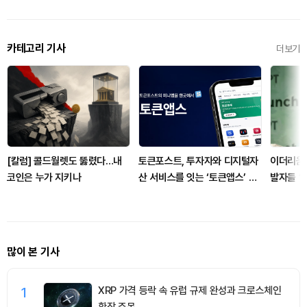
카테고리 기사
더보기
[칼럼] 콜드월렛도 뚫렸다…내
토큰포스트, 투자자와 디지털자
이더리움
코인은 누가 지키나
산 서비스를 잇는 ‘토큰앱스’ 출
발자들 “
시
축”
많이 본 기사
1
XRP 가격 등락 속 유럽 규제 완성과 크로스체인