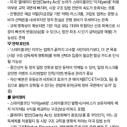
- 미국 ‘클래리티 법안(Clarity Act)’ 논의가 스테이블코인 ‘이자(yield)’ 허용
여부로 교착 국면에 빠지며, 시장 구조 입법 전반의 속도가 둔화되는 흐름
- 은행권은 예금 이탈(자금조달 기반 약화) 리스크를, 크립토 업계는 경쟁·소
비자 선택권을 내세우지만 정치 현실상 은행 로비가 우세하다는 관측
- 규제 명확성이 확보되면 기관 자금 유입 기대와 위험자산 선호 회복으로 시
장이 빠르게 반응(상승)할 수 있으나, 법안 좌초 시 단기 급락(실망 매물) 가
능성도 존재
💡 전략 포인트
- ‘스테이블코인 이자’는 업계가 끝까지 고수할 사안이라기보다, 더 큰 목표
(시장 구조·감독체계 명확화)를 위해 선택과 집중이 필요한 협상 카드로 인식
될 가능성
- 중간선거 등 정치 일정 전후로 법안 동력이 약해질 수 있어, 일정 리스크를
감안한 이벤트 드리븐(법안 진척/지연) 변동성 관리가 중요
- 자산 배분은 유동성과 네트워크 효과가 큰 메이저(BTC·ETH·SOL 등) 중
심으로 쏠림이 강화될 수 있다는 관점에 유의(규제 정비 국면에서 ‘승자’ 집
중)
📘 용어정리
- 스테이블코인 ‘이자(yield)’: 스테이블코인 발행사/서비스가 보유자에게 예
치 이자처럼 수익을 제공하는 구조(보상·리워드 포함)
- 클래리티 법안(Clarity Act): 암호화폐가 증권/상품 중 무엇인지, 어느 감
독체계를 적용할지 등 시장 구조 규칙을 명확히 하려는 미국 입법 논의