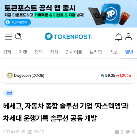
XRP (XRP)
₩
1,457
(-1.22%)
Solana (SOL)
₩
104,898
(+1.06%)
TRON (TRX)
₩
466.1
(+0.10%)
경제
마켓
정책
정치
인사이트
브리핑
속보
일반
Hyperliquid (HYPE)
₩
77,073
(-3.40%)
Dogecoin (DOGE)
₩
99.35
(+1.00%)
Bitcoin (BTC)
₩
92,510,131
(+0.80%)
일반
헤세그, 자동차 종합 솔루션 기업 ‘자스텍엠’과
차세대 운행기록 솔루션 공동 개발
2024.06.28 (금) 09:10
3
0