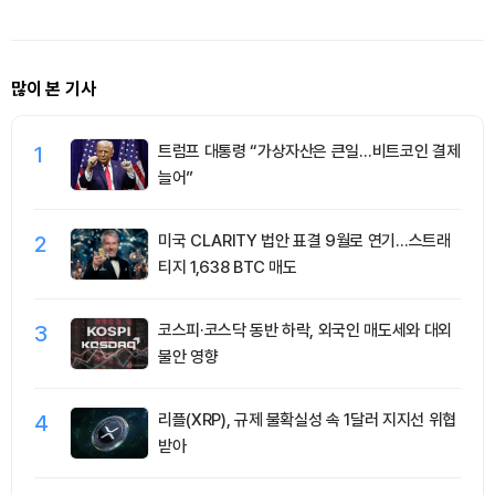
많이 본 기사
1
트럼프 대통령 “가상자산은 큰일…비트코인 결제
늘어”
2
미국 CLARITY 법안 표결 9월로 연기…스트래
티지 1,638 BTC 매도
3
코스피·코스닥 동반 하락, 외국인 매도세와 대외
불안 영향
4
리플(XRP), 규제 불확실성 속 1달러 지지선 위협
받아