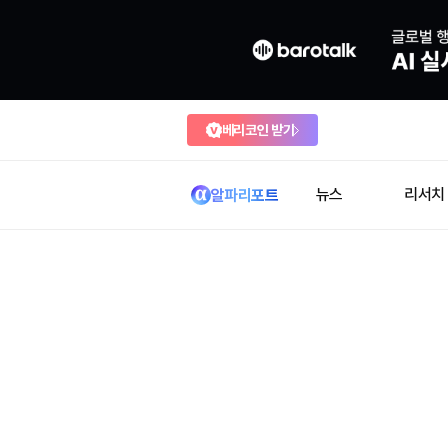
베리코인 받기
뉴스
리서치
알파리포트