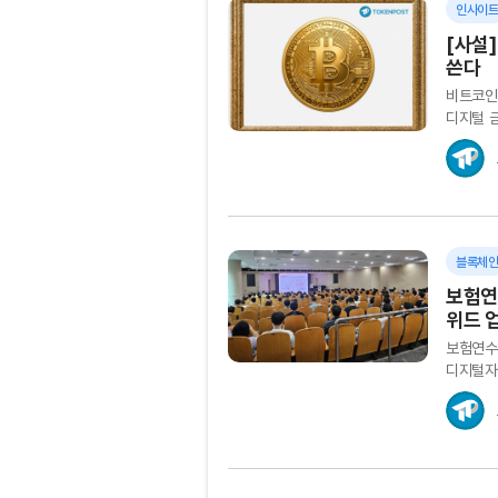
인사이
[사설]
쓴다
비트코인
디지털 
위험자산
안전자산이
블록체
보험연
위드 
보험연수원
디지털자
이어간다
협력...