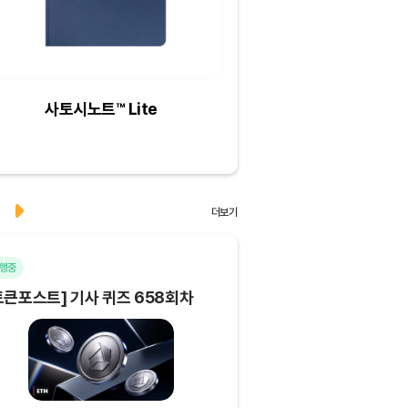
사토시노트™ Lite
크리스피크림도넛 
하프더즌
더보기
행중
마감
토큰포스트] 기사 퀴즈 658회차
[토큰포스트] 기사 퀴즈