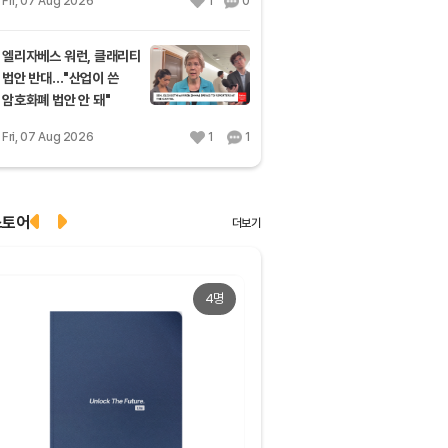
Fri, 07 Aug 2026
1
0
엘리자베스 워런, 클래리티
법안 반대…"산업이 쓴
암호화폐 법안 안 돼"
Fri, 07 Aug 2026
1
1
스토어
더보기
4명