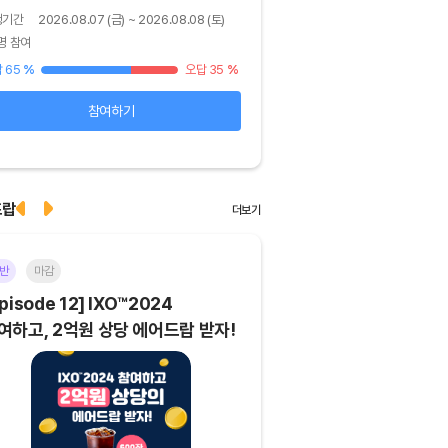
행기간
2026.08.07 (금) ~ 2026.08.08 (토)
진행기간
2026.08.06 (목) ~ 
명 참여
48명 참여
 65
%
오답 35
%
정답 92
%
참여하기
확인하기
드랍
더보기
반
마감
이더리움(ETH)
일반
마
pisode 12] IXO™2024
[Episode 11] 코인이
여하고, 2억원 상당 에어드랍 받자!
에어드랍