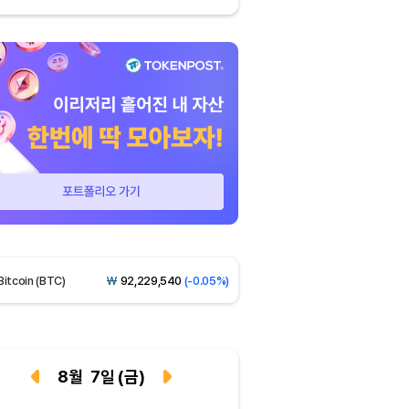
Dogecoin (DOGE)
₩
98.90
(-0.03%)
Bitcoin (BTC)
₩
92,229,540
(-0.05%)
Ethereum (ETH)
₩
2,722,888
(+0.22%)
Tether USDt (USDT)
₩
1,424
(+0.03%)
8
월
7
일
(금)