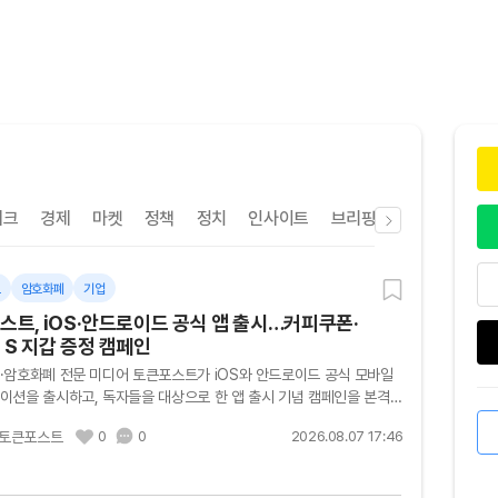
테크
경제
마켓
정책
정치
인사이트
브리핑
속보
일반
트
암호화폐
기업
스트, iOS·안드로이드 공식 앱 출시…커피쿠폰·
 S 지갑 증정 캠페인
·암호화폐 전문 미디어 토큰포스트가 iOS와 안드로이드 공식 모바일
이션을 출시하고, 독자들을 대상으로 한 앱 출시 기념 캠페인을 본격
 토큰포스트는 7일 공식 모바일 앱 출시를 기념해 커피쿠폰...
토큰포스트
0
0
2026.08.07 17:46