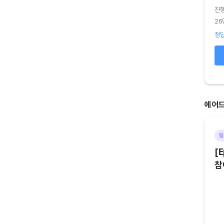
진
진행기간
2026.08.04 (화) ~ 2026.08.05 (수)
26
44명 참여
정답
정답 75
%
오답 25
%
확인하기
에어
기타
마감
일
[Episode 6] 아트테크 하고,
[E
에어드랍 받자!
참