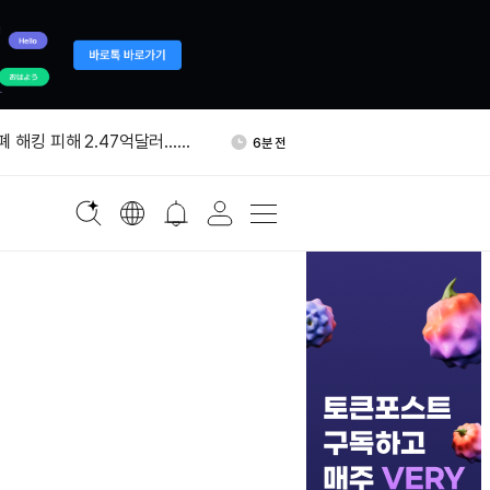
PO 전 무기한계약 24시간
20분 전
상승
폐 해킹 피해 2.47억달러…올
6분 전
 규모
13만달러 규모 LINK 환매…준
8분 전
이체
DS·PRCL·DUCK 현물 거래페
12분 전
지
AI 음성 플랫폼 '코지보이스 스
16분 전
시
PO 전 무기한계약 24시간
20분 전
상승
폐 해킹 피해 2.47억달러…올
6분 전
 규모