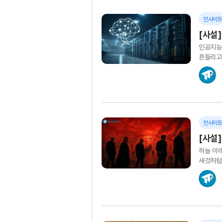
인사이
[사설]
인공지능
흔들리고 
빠르게 
인사이
[사설]
하늘 아래
새것처럼
제도의 이
규칙을...