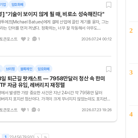
기업
암호화폐
] "기술이 보이지 않게 될 때, 비로소 성숙해진다"
투에프(Michael Batuev)에게 결제 산업에 끌린 계기를 묻자, 그는
라는 단어를 먼저 꺼냈다. 정확히는, 너무 잘 작동해서 아무도
2
 않는 시스템에 대한 호기심이었다. 인터넷을 처음 접했을 때, 전
토큰포스트
2
1
2026.07.24 00:12
보가...
트
브리핑
블록체인
암호화폐
3
23일 퇴근길 팟캐스트 — 7958만달러 청산 속 한미
TF 자금 유입, 레버리지 재정렬
에서 발생한 가장 중요한 사건은 지난 24시간 약 7958만 달러
레버리지 포지션 청산이다. 가격이 크게 무너지지 않았는데도 포지션이
는 점에서, 이번 움직임은 급락장보다는 과도하게 쌓인 베팅이 걷혀
토큰포스트
1
0
2026.07.23 19:26
4
1
2
3
4
5
6
7
8
9
10