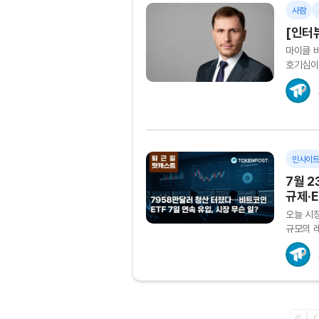
사람
[인터뷰
마이클 바
호기심이
의식하지
세계의 정
인사이
7월 
규제·E
오늘 시장
규모의 
정리됐다
나간...