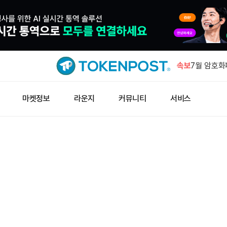
유니트리 I
23.64% 
속보
7월 암호화
해 두 번째
체인링크, 1
마켓정보
라운지
커뮤니티
서비스
비금 지갑 
OKX, GO
어 상장폐
알리바바, 
튜디오' 출
유니트리 I
23.64% 
7월 암호화
해 두 번째