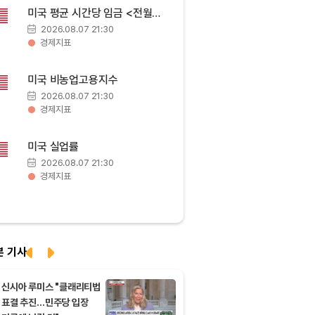
BNB (BNB)
₩
839,441
(-0.83%)
미국 평균 시간당 임금 <전월
대비>
2026.08.07 21:30
USDC (USDC)
₩
1,425
(-0.01%)
경제지표
XRP (XRP)
₩
1,473
(-1.40%)
미국 비농업고용지수
2026.08.07 21:30
경제지표
Solana (SOL)
₩
104,516
(-0.32%)
미국 실업률
TRON (TRX)
₩
466.0
(0.00%)
2026.08.07 21:30
경제지표
Hyperliquid (HYPE)
₩
80,261
(+0.72%)
Dogecoin (DOGE)
₩
98.90
(-0.03%)
본 기사
Bitcoin (BTC)
₩
92,229,540
(-0.05%)
신시아 루미스 "클래리티법
표결 추진…민주당 입장