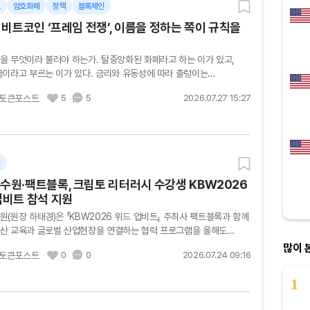
트
암호화폐
정책
블록체인
 비트코인 ‘프레임 전쟁’, 이름을 정하는 쪽이 규칙을
을 무엇이라 불러야 하는가. 탈중앙화된 화폐라고 하는 이가 있고,
금이라고 부르는 이가 있다. 금리와 유동성에 따라 출렁이는
이라는 평가도 있고, 기존 금융 시스템이 흔들릴 때 찾는
토큰포스트
5
5
2026.07.27 15:27
라는 주장도...
인
수원·팩트블록, 크립토 리터러시 수강생 KBW2026
업비트 참석 지원
(원장 하태경)은 「KBW2026 위드 업비트」 주최사 팩트블록과 함께
산 교육과 글로벌 산업현장을 연결하는 협력 프로그램을 올해도
고 밝혔다. 이번 프로그램은 양 기관이 지난해 체결한 디지털자산 교육
많이 
토큰포스트
0
0
2026.07.24 09:16
1