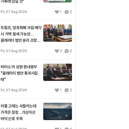
기록에 남길 것"
Fri, 07 Aug 2026
1
2
트럼프, 암호화폐 사업 매각
시 거액 절세 가능성...
클래리티 법안 윤리 조항
주목
Fri, 07 Aug 2026
0
0
바라소 미 상원 원내총무
"클래리티 법안 통과시킬
때"
Fri, 07 Aug 2026
1
2
리플 고래는 사들이는데
가격은 잠잠…가상자산
바닥 신호 주목