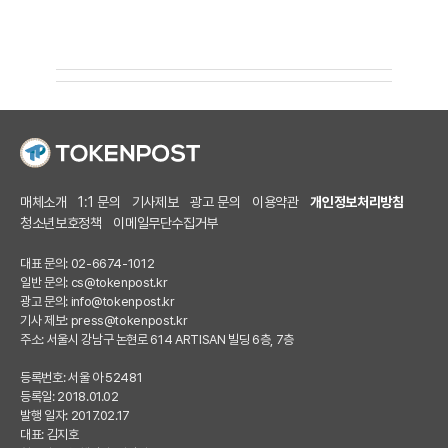
매체소개
1:1 문의
기사제보
광고 문의
이용약관
개인정보처리방침
청소년보호정책
이메일무단수집거부
대표 문의: 02-6674-1012
일반 문의:
cs@tokenpost.kr
광고 문의:
info@tokenpost.kr
기사 제보:
press@tokenpost.kr
주소: 서울시 강남구 논현로 614 ARTISAN 빌딩 6층, 7층
등록번호: 서울 아 52481
등록일: 2018.01.02
발행 일자: 2017.02.17
대표: 김지호