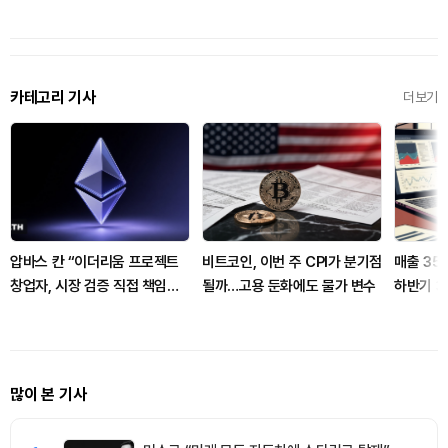
카테고리 기사
더보기
압바스 칸 “이더리움 프로젝트
비트코인, 이번 주 CPI가 분기점
매출 35
창업자, 시장 검증 직접 책임져
될까…고용 둔화에도 물가 변수
하반기 3
야”
많이 본 기사