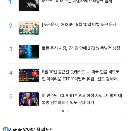
1
머스크 “미래 모든 자동차에 스타링크 탑재”
2
[토큰운세] 2026년 8월 10일 띠별 토큰 운세
3
토큰 주식 시장, 7개월 만에 273% 폭발적 성장
4
8월 10일 출근길 팟캐스트 — 미국 현물 비트코
인·이더리움 ETF 11억달러 유입…알트 강세와 숏
청산 동반
5
미 민주당, CLARITY Act 허점 지적…트럼프 대
통령 암호화폐 수익도 문제 제기
지금 꼭 알아야 할 리포트