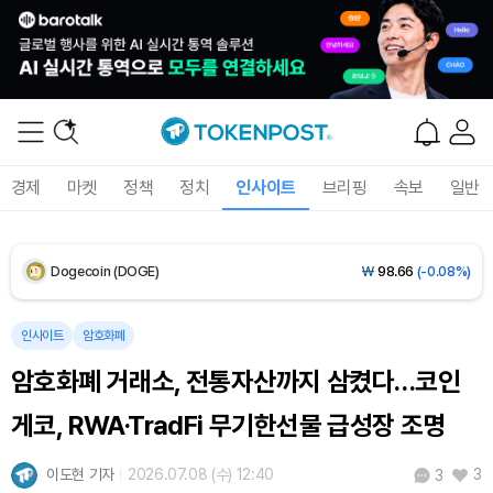
Solana (SOL)
₩
108,376
(+0.87%)
TRON (TRX)
₩
465.5
(+0.27%)
Hyperliquid (HYPE)
₩
77,081
(+0.26%)
경제
마켓
정책
정치
인사이트
브리핑
속보
일반
Dogecoin (DOGE)
₩
98.66
(-0.08%)
Bitcoin (BTC)
₩
91,903,243
(+0.66%)
인사이트
암호화폐
암호화폐 거래소, 전통자산까지 삼켰다…코인
게코, RWA·TradFi 무기한선물 급성장 조명
이도현 기자
2026.07.08 (수) 12:40
3
3