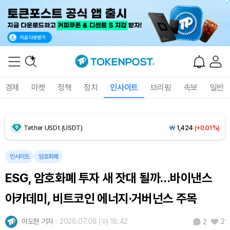
Dogecoin (DOGE)
₩
98.96
(+0.48%)
Bitcoin (BTC)
₩
91,959,416
(-0.11%)
경제
마켓
정책
정치
인사이트
브리핑
속보
일반
Ethereum (ETH)
₩
2,720,110
(-0.23%)
Tether USDt (USDT)
₩
1,424
(+0.01%)
BNB (BNB)
₩
842,419
(-0.28%)
인사이트
암호화폐
ESG, 암호화폐 투자 새 잣대 될까…바이낸스
USDC (USDC)
₩
1,425
(-0.01%)
아카데미, 비트코인 에너지·거버넌스 주목
XRP (XRP)
₩
1,447
(-2.66%)
이도현 기자
2026.07.08 (수) 18:42
2
2
Solana (SOL)
₩
104,293
(-0.07%)