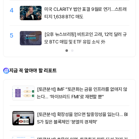
4
미국 CLARITY 법안 표결 9월로 연기…스트래
티지 1,638 BTC 매도
5
[오후 뉴스브리핑] 비트코인 고래, 12억 달러 규
모 BTC 매입 및 ETF 유입 소식 外
지금 꼭 알아야 할 리포트
[토큰분석] IMF “토큰화는 금융 인프라를 없애지 않
는다… ‘하이브리드 FMI’로 재편할 뿐”
[토큰분석] 확장성을 얻으면 탈중앙성을 잃는다… BI
S가 짚은 블록체인 ‘분열의 경제학’