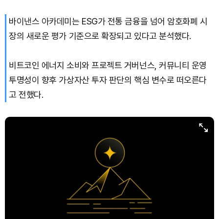
바이낸스 아카데미는 ESG가 전통 금융을 넘어 암호화폐 시
TRON (TRX)
₩
466.5
(+0.13%)
장의 새로운 평가 기준으로 확장되고 있다고 분석했다.
Hyperliquid (HYPE)
₩
76,767
(-4.24%)
비트코인 에너지 소비와 프로젝트 거버넌스, 커뮤니티 운영
Dogecoin (DOGE)
₩
98.96
(+0.48%)
투명성이 향후 가상자산 투자 판단의 핵심 변수로 떠오른다
고 전했다.
Bitcoin (BTC)
₩
91,959,416
(-0.11%)