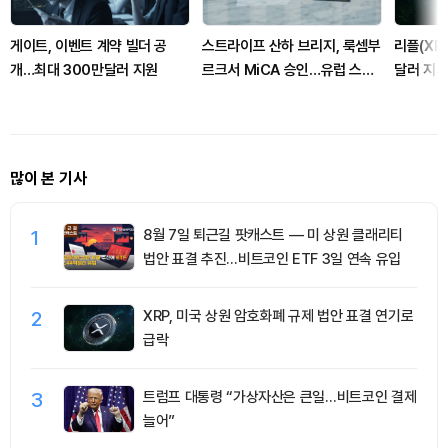
게이트, 이벤트 계약 빌더 공
스트라이프 산하 브리지, 룩셈부
리플(XRP
개…최대 300만달러 지원
르크서 MiCA 승인…유럽 스테
달러 지
이블코인 경쟁 본격화
많이 본 기사
1
8월 7일 퇴근길 팟캐스트 — 미 상원 클래리티
법안 표결 추진…비트코인 ETF 3일 연속 유입
2
XRP, 미국 상원 암호화폐 규제 법안 표결 연기로
급락
3
트럼프 대통령 “가상자산은 큰일…비트코인 결제
늘어”