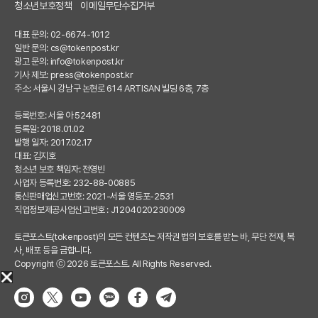
청소년보호정책
이메일무단수집거부
대표 문의: 02-6674-1012
일반 문의:
cs@tokenpost.kr
광고 문의:
info@tokenpost.kr
기사 제보:
press@tokenpost.kr
주소: 서울시 강남구 논현로 614 ARTISAN 빌딩 6층, 7층
등록번호: 서울 아 52481
등록일: 2018.01.02
발행 일자: 2017.02.17
대표: 김지호
청소년 보호 책임자: 전영빈
사업자 등록번호: 232-88-00885
통신판매업신고번호: 2021-서울 영등포-2531
직업정보제공사업신고번호 : J1204020230009
토큰포스트(tokenpost)의 모든 컨텐츠는 저작권 법의 보호를 받는 바, 무단 전재, 복
사, 배포 등을 금합니다.
Copyright ⓒ 2026 토큰포스트. All Rights Reserved.