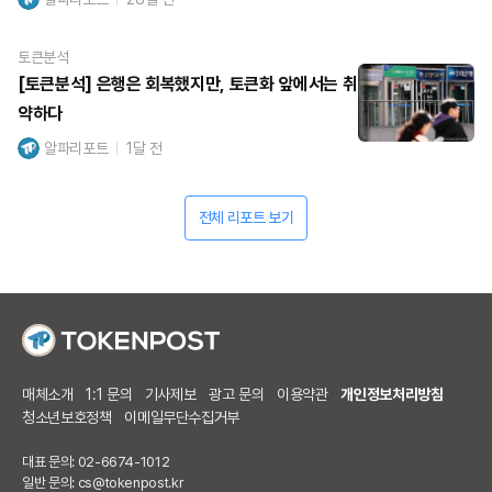
토큰분석
[토큰분석] 은행은 회복했지만, 토큰화 앞에서는 취
약하다
알파리포트
1달 전
전체 리포트 보기
매체소개
1:1 문의
기사제보
광고 문의
이용약관
개인정보처리방침
청소년보호정책
이메일무단수집거부
대표 문의: 02-6674-1012
일반 문의:
cs@tokenpost.kr