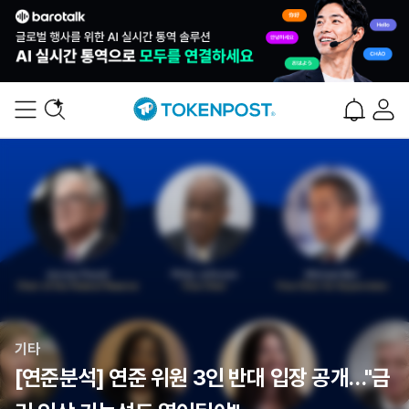
기타
[연준분석] 연준 위원 3인 반대 입장 공개…"금