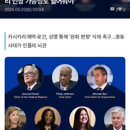
리 인상 가능성도 열어둬야"
2026.05.02(토) 00:04
3
2
카시카리·해맥·로건, 성명 통해 '완화 편향' 삭제 촉구…중동
사태가 인플레 뇌관