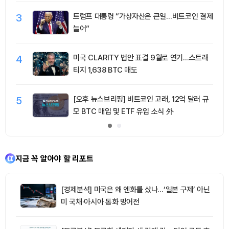
3
트럼프 대통령 “가상자산은 큰일…비트코인 결제
늘어”
4
미국 CLARITY 법안 표결 9월로 연기…스트래
티지 1,638 BTC 매도
5
[오후 뉴스브리핑] 비트코인 고래, 12억 달러 규
모 BTC 매입 및 ETF 유입 소식 外
지금 꼭 알아야 할 리포트
[경제분석] 미국은 왜 엔화를 샀나…‘일본 구제’ 아닌
미 국채·아시아 통화 방어전