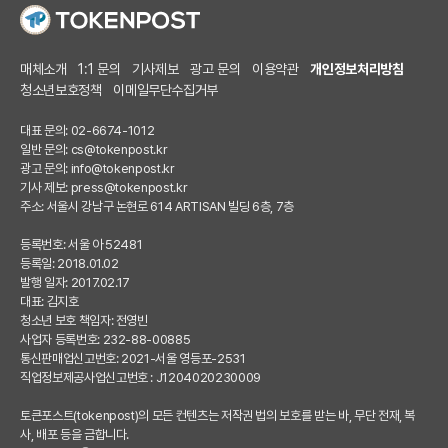
매체소개
1:1 문의
기사제보
광고 문의
이용약관
개인정보처리방침
청소년보호정책
이메일무단수집거부
대표 문의: 02-6674-1012
일반 문의:
cs@tokenpost.kr
광고 문의:
info@tokenpost.kr
기사 제보:
press@tokenpost.kr
주소: 서울시 강남구 논현로 614 ARTISAN 빌딩 6층, 7층
등록번호: 서울 아 52481
등록일: 2018.01.02
발행 일자: 2017.02.17
대표: 김지호
청소년 보호 책임자: 전영빈
사업자 등록번호: 232-88-00885
통신판매업신고번호: 2021-서울 영등포-2531
직업정보제공사업신고번호 : J1204020230009
토큰포스트(tokenpost)의 모든 컨텐츠는 저작권 법의 보호를 받는 바, 무단 전재, 복
사, 배포 등을 금합니다.