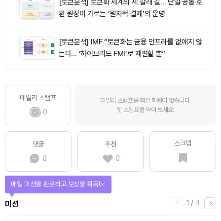
[토큰분석] 토큰화 세계의 세 갈래 길… 단일·공통·호
환 원장이 가르는 ‘원자적 결제’의 운명
[토큰분석] IMF “토큰화는 금융 인프라를 없애지 않
는다… ‘하이브리드 FMI’로 재편할 뿐”
데일리 스탬프
데일리 스탬프를 찍은 회원이 없습니다.
첫 스탬프를 찍어 보세요!
0
스크랩
댓글
추천
0
0
매일 미션을 완료하고 보상을 획득!
1
/
4
미션