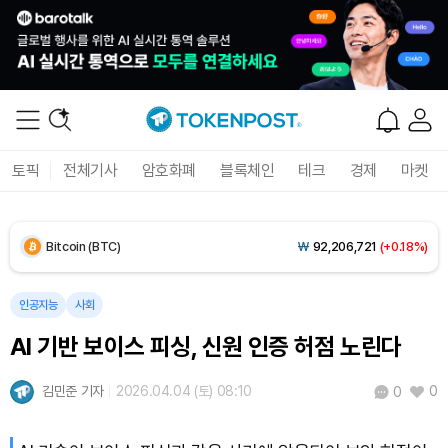
토픽
전체기사
암호화폐
블록체인
테크
경제
마켓
Bitcoin (BTC)
₩
92,206,721
(+0.18%)
Ethereum (ETH)
₩
2,721,927
(-0.16%)
인공지능
사회
AI 기반 보이스 피싱, 신원 인증 허점 노린다
Tether USDt (USDT)
₩
1,424
(+0.02%)
김민준 기자
2026.04.04 (토) 08:10
0
0
BNB (BNB)
₩
843,035
(-0.18%)
USDC (USDC)
₩
1,425
(-0.01%)