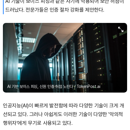
AI 기술이 보이스 피싱과 같은 사기에 악용되어 보안 허점이
드러났다. 전문가들은 인증 절차 강화를 제안한다.
XRP (XRP)
₩
1,447
(-2.47%)
Solana (SOL)
₩
104,454
(+0.25%)
TRON (TRX)
₩
466.3
(+0.18%)
Hyperliquid (HYPE)
₩
77,007
(-3.95%)
Dogecoin (DOGE)
₩
99.09
(+0.73%)
AI 기반 보이스 피싱, 신원 인증 허점 노린다 / TokenPost.ai
인공지능(AI)이 빠르게 발전함에 따라 다양한 기술이 크게 개
선되고 있다. 그러나 아쉽게도 이러한 기술이 다양한 '악의적
행위자'에게 무기로 사용되고 있다.