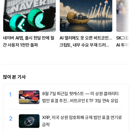
네이버 AI탭, 출시 한달 만에 월
AI 랠리에도 못 오른 비트코인…
SK그룹,
간 사용자 1천만 돌파
크립토, 내부 수요 부재 드러났
AI 투자
나
예고
많이 본 기사
1
8월 7일 퇴근길 팟캐스트 — 미 상원 클래리티
법안 표결 추진…비트코인 ETF 3일 연속 유입
2
XRP, 미국 상원 암호화폐 규제 법안 표결 연기로
급락