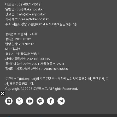
대표 문의: 02-6674-1012
일반 문의:
cs@tokenpost.kr
광고 문의:
info@tokenpost.kr
기사 제보:
press@tokenpost.kr
주소: 서울시 강남구 논현로 614 ARTISAN 빌딩 6층, 7층
등록번호: 서울 아 52481
등록일: 2018.01.02
발행 일자: 2017.02.17
대표: 김지호
청소년 보호 책임자: 전영빈
사업자 등록번호: 232-88-00885
통신판매업신고번호: 2021-서울 영등포-2531
직업정보제공사업신고번호 : J1204020230009
토큰포스트(tokenpost)의 모든 컨텐츠는 저작권 법의 보호를 받는 바, 무단 전재, 복
사, 배포 등을 금합니다.
Copyright ⓒ 2026 토큰포스트. All Rights Reserved.