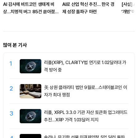
AI 감사에 비트코인 생태계 비
AI로 산업 혁신 추진… 한국 경
[사설] A
상…치명적 버그 85건 쏟아졌
제 성장 돌파구 마련
‘개방’이
다
많이 본 기사
1
리플(XRP), CLARITY법 연기로 1.02달러대 가
격 방어 중
2
美 상원 클래리티 법안 9월로…스테이블코인 이
자가 최대 쟁점
3
리플, XRPL 3.3.0 기관 자산 토큰화 업그레이드
추진…XRP 가격 1.03달러 지지
솔라나, 무기한 선물 미결제약정 5억 달러 돌파