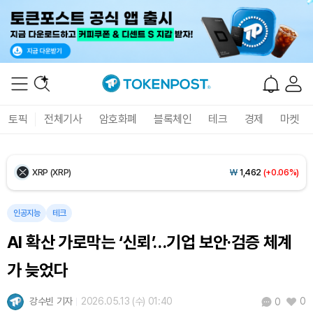
Ethereum (ETH)
₩
2,703,715
(-0.47%)
Tether USDt (USDT)
₩
1,407
(-0.01%)
BNB (BNB)
₩
838,498
(+0.60%)
토픽
전체기사
암호화폐
블록체인
테크
경제
마켓
USDC (USDC)
₩
1,408
(0.00%)
XRP (XRP)
₩
1,462
(+0.06%)
Solana (SOL)
₩
106,309
(+2.19%)
인공지능
테크
AI 확산 가로막는 ‘신뢰’…기업 보안·검증 체계
TRON (TRX)
₩
462.9
(+0.33%)
가 늦었다
Hyperliquid (HYPE)
₩
76,645
(-4.12%)
강수빈 기자
2026.05.13 (수) 01:40
0
0
Dogecoin (DOGE)
₩
99.14
(+0.80%)