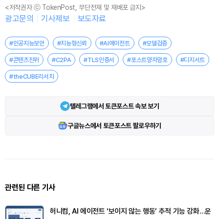
<저작권자 ⓒ TokenPost, 무단전재 및 재배포 금지>
광고문의
기사제보
보도자료
#인공지능보안
#지능형신뢰
#AI에이전트
#모델검증
#콘텐츠진위
#C2PA
#TLS인증서
#포스트양자암호
#디지서트
#theCUBE리서치
텔레그램에서 토큰포스트 속보 보기
구글뉴스에서 토큰포스트 팔로우하기
관련된 다른 기사
허니컴, AI 에이전트 ‘보이지 않는 행동’ 추적 기능 강화…운