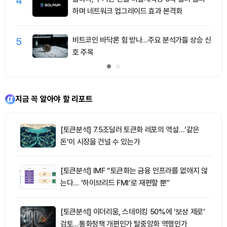
4
하며 네트워크 업그레이드 효과 본격화
5
비트코인 바닥론 힘 받나…주요 분석가들 상승 신
호 주목
지금 꼭 알아야 할 리포트
[토큰분석] 7.5조달러 토큰화 레포의 역설…‘같은
돈’이 시장을 건널 수 있는가
[토큰분석] IMF “토큰화는 금융 인프라를 없애지 않
는다… ‘하이브리드 FMI’로 재편할 뿐”
[토큰분석] 이더리움, 스테이킹 50%에 ‘보상 제로’
검토…통화정책 개편인가 탈중앙화 역행인가