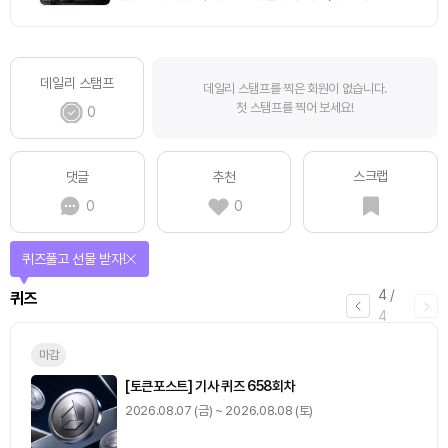
데일리 스탬프
데일리 스탬프를 찍은 회원이 없습니다.
첫 스탬프를 찍어 보세요!
0
스크랩
댓글
추천
0
0
매일 미션을 완료하고 보상을 획득!
1
/
4
미션
0
출석 체크
/ 0
이동