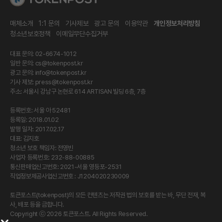
매체소개
1:1 문의
기사제보
광고 문의
이용약관
개인정보처리방침
청소년보호정책
이메일무단수집거부
대표 문의: 02-6674-1012
일반 문의:
cs@tokenpost.kr
광고 문의:
info@tokenpost.kr
기사 제보:
press@tokenpost.kr
주소: 서울시 강남구 논현로 614 ARTISAN 빌딩 6층, 7층
등록번호: 서울 아 52481
등록일: 2018.01.02
발행 일자: 2017.02.17
대표: 김지호
청소년 보호 책임자: 전영빈
사업자 등록번호: 232-88-00885
통신판매업신고번호: 2021-서울 영등포-2531
직업정보제공사업신고번호 : J1204020230009
토큰포스트(tokenpost)의 모든 컨텐츠는 저작권 법의 보호를 받는 바, 무단 전재, 복
사, 배포 등을 금합니다.
Copyright ⓒ 2026 토큰포스트. All Rights Reserved.