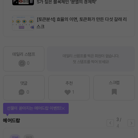
S가 짚은 블록체인 ‘분열의 경제학’
[토큰분석] 효율의 이면, 토큰화가 만든 다섯 갈래 리
스크
데일리 스탬프
데일리 스탬프를 찍은 회원이 없습니다.
첫 스탬프를 찍어 보세요!
0
스크랩
댓글
추천
0
1
선물이 쏟아지는 에어드랍 이벤트!
3
/
에어드랍
4
일반
마감