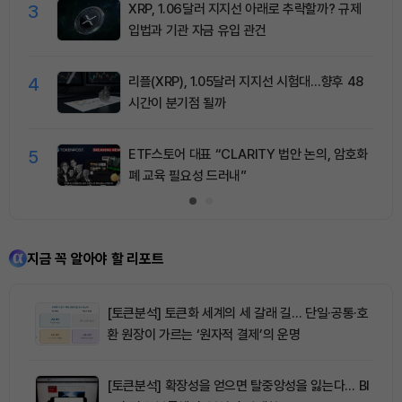
3
XRP, 1.06달러 지지선 아래로 추락할까? 규제
입법과 기관 자금 유입 관건
4
리플(XRP), 1.05달러 지지선 시험대…향후 48
시간이 분기점 될까
5
ETF스토어 대표 “CLARITY 법안 논의, 암호화
폐 교육 필요성 드러내”
지금 꼭 알아야 할 리포트
[토큰분석] 토큰화 세계의 세 갈래 길… 단일·공통·호
환 원장이 가르는 ‘원자적 결제’의 운명
[토큰분석] 확장성을 얻으면 탈중앙성을 잃는다… BI