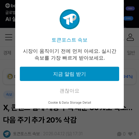
XRP (XRP)
₩
1,488
(-1.84%)
Solana (SOL)
₩
104,368
(-1.01%)
토큰포스트 속보
TRON (TRX)
₩
465.2
(-0.30%)
시장이 움직이기 전에 먼저 아세요. 실시간
경제
마켓
정책
정치
인사이트
브리핑
속보
일반
속보를 가장 빠르게 받아보세요.
Hyperliquid (HYPE)
₩
79,465
(-2.67%)
지금 알림 받기
Dogecoin (DOGE)
₩
98.48
(-0.94%)
괜찮아요
Bitcoin (BTC)
₩
91,946,096
(+0.78%)
속보
Cookie & Data Storage Detail
X, 콘텐츠 집계 계정 수익 배분 60%로 축소…
다음 주기 추가 20% 삭감
토큰포스트 속보
2026.04.12 (일) 17:31
1
0