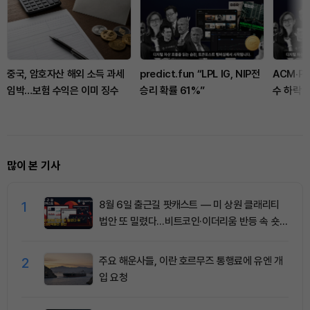
중국, 암호자산 해외 소득 과세
predict.fun “LPL IG, NIP전
ACM·P
임박…보험 수익은 이미 징수
승리 확률 61%”
수 하락
많이 본 기사
1
8월 6일 출근길 팟캐스트 — 미 상원 클래리티
법안 또 밀렸다…비트코인·이더리움 반등 속 숏
청산 2.35억달러
2
주요 해운사들, 이란 호르무즈 통행료에 유엔 개
입 요청