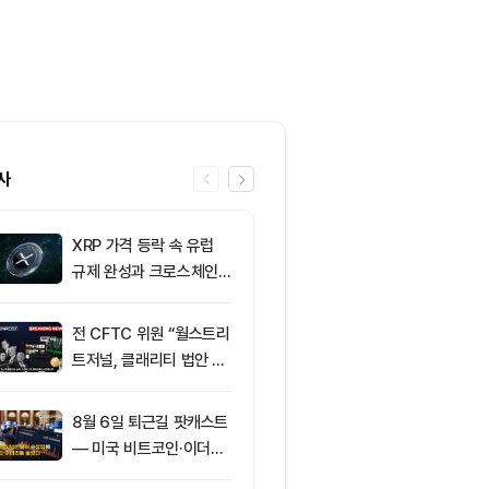
사
XRP 가격 등락 속 유럽
6
그레이스케일, X
규제 완성과 크로스체인
SOL 비중 올
확장 주목
줄였다
전 CFTC 위원 “월스트리
7
토큰포스트, 
트저널, 클래리티 법안 오
지털자산 서비
독”
‘토큰앱스’ 출
8월 6일 퇴근길 팟캐스트
8
미 반도체주 약
— 미국 비트코인·이더리
매도 전환...코
움 현물 ETF 3억520만
급락