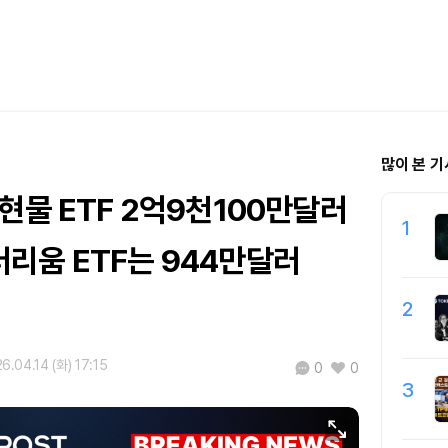
많이 본 기
현물 ETF 2억9천100만달러
1
리움 ETF는 944만달러
2
6.04.14 (화) 17:15
0
0
3