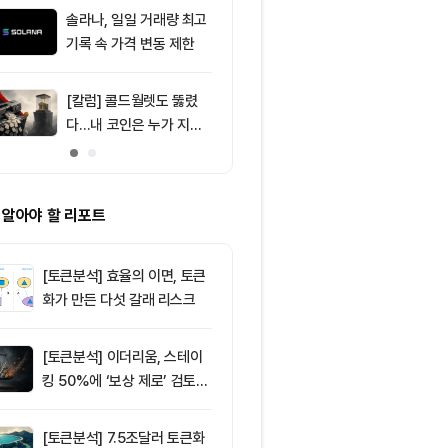
달러 순유입, 대형자산 쏠
솔라나, 일일 거래량 최고
9
[특징주] SK하
림 강화
기록 속 가격 변동 제한
기술주 조정·A
9%대 급락…
매
[칼럼] 콜드월렛도 뚫렸
10
미 상원 은행위
다…내 코인은 누가 지키
리티 법안, 휴회
나
 알아야 할 리포트
[토큰분석] 효율의 이면, 토큰
화가 만든 다섯 갈래 리스크
[토큰분석] 이더리움, 스테이
킹 50%에 ‘보상 제로’ 검토…
통화정책 개편인가 탈중앙화
역행인가
[토큰분석] 7.5조달러 토큰화