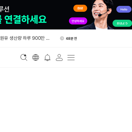
800만달러 B라운드 투자 유치
1시간 전
 원유 생산량 하루 900만 배
48분 전
올가을 기업 고객 대상 토큰화
50분 전
 출시
태국, 비트코인·가상자산 양도
54분 전
”
스트래티지 MSTR 주식 3천
58분 전
 매입
800만달러 B라운드 투자 유치
1시간 전
 원유 생산량 하루 900만 배
48분 전