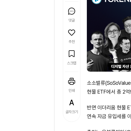
댓글
추천
스크랩
소소밸류(SoSoValu
인쇄
현물 ETF에서 총 2
반면 이더리움 현물 E
글자크기
연속 자금 유입세를 