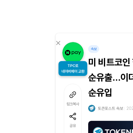
속보
미 비트코인 
TPC로
네이버페이 교환
순유출…이더
순유입
링크복사
토큰포스트 속보
202
공유