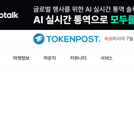
JPYC, 3
속보
러시아 7월
럴 상회
웰스파고, 
마켓정보
라운지
커뮤니티
서비스
예금 서비스
창펑자오 “
소득세 0%
노르데아, 
231주 추가
JPYC, 3
러시아 7월
럴 상회