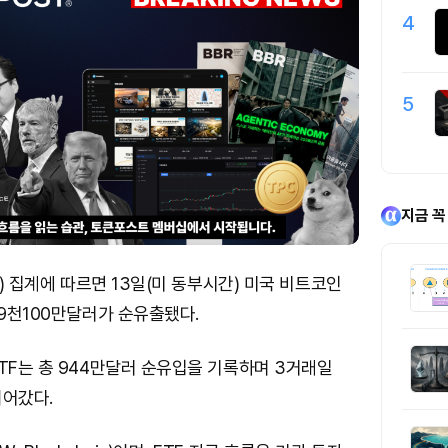
4
5
지금 꼭
e) 집계에 따르면 13일(미 동부시간) 미국 비트코인
억9천100만달러가 순유출됐다.
TF는 총 944만달러 순유입을 기록하며 3거래일
이어갔다.