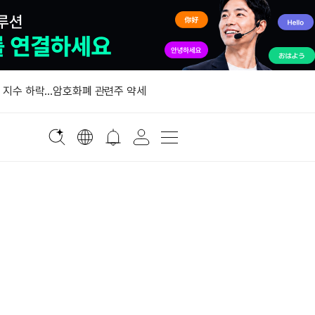
대 지수 하락…암호화폐 관련주 약세
9