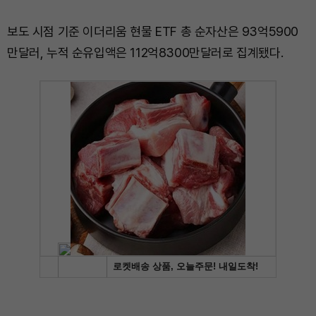
보도 시점 기준 이더리움 현물 ETF 총 순자산은 93억5900
만달러, 누적 순유입액은 112억8300만달러로 집계됐다.