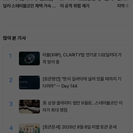
달러 스테이블코인 채택 가속 가
이 공격 위험 제기
지역 추론
능”
했다
많이 본 기사
1
리플(XRP), CLARITY법 연기로 1.02달러대 가
격 방어 중
2
[토큰명언] "돈이 길바닥에 널려 있을 때까지 기
다려라" ㅡ Day 144
3
美 상원 클래리티 법안 9월로…스테이블코인 이
자가 최대 쟁점
4
[토큰운세] 2026년 8월 8일 띠별 토큰 운세