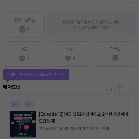
데일리 스탬프
데일리 스탬프를 찍은 회원이 없습니다.
첫 스탬프를 찍어 보세요!
0
스크랩
댓글
추천
3
4
선물이 쏟아지는 에어드랍 이벤트!
3
/
에어드랍
4
일반
마감
[Episode 12] IXO™2024 참여하고, 2억원 상당 에어
드랍 받자!
추첨을 통해 100명에게 커피 기프티콘 에어드랍