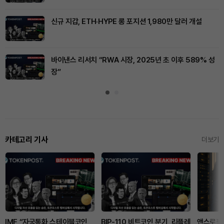
신규 지갑, ETH·HYPE 롱 포지션 1,980만 달러 개설
바이낸스 리서치 “RWA 시장, 2025년 초 이후 589% 성
장”
카테고리 기사
더보기
IMF “자국통화 스테이블코인,
BIP-110 비트코인 분기, 리플레
앤스로픽,