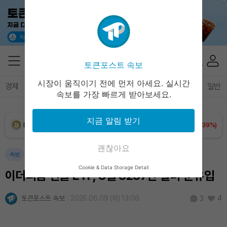
XRP (XRP)
₩
1,454
(+0.53%)
Solana (SOL)
₩
105,215
(+2.53%)
토큰포스트 속보
TRON (TRX)
₩
460.5
(+0.12%)
시장이 움직이기 전에 먼저 아세요. 실시간
경제
마켓
정책
정치
인사이트
브리핑
속보
일반
속보를 가장 빠르게 받아보세요.
Hyperliquid (HYPE)
₩
76,569
(-2.24%)
지금 알림 받기
Dogecoin (DOGE)
₩
98.84
(+1.39%)
괜찮아요
Bitcoin (BTC)
₩
91,408,701
(+0.99%)
속보
Cookie & Data Storage Detail
이더리움 현물 ETF, 8일 8237만 달러 순유입
토큰포스트 속보
2026.06.09 (화) 13:06
4
3