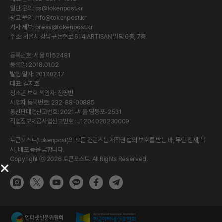
일반 문의:
cs@tokenpost.kr
광고 문의:
info@tokenpost.kr
기사 제보:
press@tokenpost.kr
주소: 서울시 강남구 논현로 614 ARTISAN 빌딩 6층, 7층
등록번호: 서울 아 52481
등록일: 2018.01.02
발행 일자: 2017.02.17
대표: 김지호
청소년 보호 책임자: 전영빈
사업자 등록번호: 232-88-00885
통신판매업신고번호: 2021-서울 영등포-2531
직업정보제공사업신고번호 : J1204020230009
토큰포스트(tokenpost)의 모든 컨텐츠는 저작권 법의 보호를 받는 바, 무단 전재, 복
사, 배포 등을 금합니다.
Copyright ⓒ 2026 토큰포스트. All Rights Reserved.