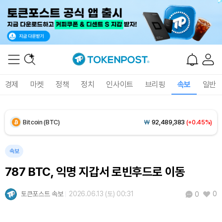
경제
마켓
정책
정치
인사이트
브리핑
속보
일반
Bitcoin (BTC)
₩
92,489,383
(+0.45%)
Ethereum (ETH)
₩
2,731,968
(+0.34%)
속보
787 BTC, 익명 지갑서 로빈후드로 이동
Tether USDt (USDT)
₩
1,424
(+0.01%)
토큰포스트 속보
2026.06.13 (토) 00:31
0
0
BNB (BNB)
₩
843,507
(-0.13%)
USDC (USDC)
₩
1,425
(0.00%)