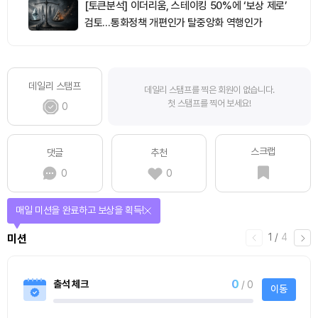
[토큰분석] 이더리움, 스테이킹 50%에 ‘보상 제로’
검토…통화정책 개편인가 탈중앙화 역행인가
데일리 스탬프
데일리 스탬프를 찍은 회원이 없습니다.
첫 스탬프를 찍어 보세요!
0
스크랩
댓글
추천
0
0
매일 미션을 완료하고 보상을 획득!
1
/
4
미션
0
출석 체크
/ 0
이동