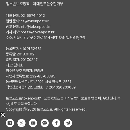
청소년보호정책
이메일무단수집거부
대표 문의: 02-6674-1012
일반 문의:
cs@tokenpost.kr
광고 문의:
info@tokenpost.kr
기사 제보:
press@tokenpost.kr
주소: 서울시 강남구 논현로 614 ARTISAN 빌딩 6층, 7층
등록번호: 서울 아 52481
등록일: 2018.01.02
발행 일자: 2017.02.17
대표: 김지호
청소년 보호 책임자: 전영빈
사업자 등록번호: 232-88-00885
통신판매업신고번호: 2021-서울 영등포-2531
직업정보제공사업신고번호 : J1204020230009
토큰포스트(tokenpost)의 모든 컨텐츠는 저작권 법의 보호를 받는 바, 무단 전재, 복
사, 배포 등을 금합니다.
Copyright ⓒ 2026 토큰포스트. All Rights Reserved.