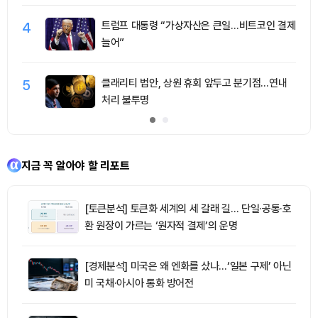
4
트럼프 대통령 “가상자산은 큰일…비트코인 결제
늘어”
5
클래리티 법안, 상원 휴회 앞두고 분기점…연내
처리 불투명
지금 꼭 알아야 할 리포트
[토큰분석] 토큰화 세계의 세 갈래 길… 단일·공통·호
환 원장이 가르는 ‘원자적 결제’의 운명
[경제분석] 미국은 왜 엔화를 샀나…‘일본 구제’ 아닌
미 국채·아시아 통화 방어전