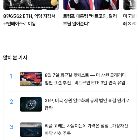
8만6562 ETH, 익명 지갑서
트럼프 대통령 "비트코인, 달러
미 7월 
코인베이스로 이동
부담 덜어준다"
레 3.6
많이 본 기사
1
8월 7일 퇴근길 팟캐스트 — 미 상원 클래리티
법안 표결 추진…비트코인 ETF 3일 연속 유입
2
XRP, 미국 상원 암호화폐 규제 법안 표결 연기로
급락
3
리플 고래는 사들이는데 가격은 잠잠…가상자산
바닥 신호 주목