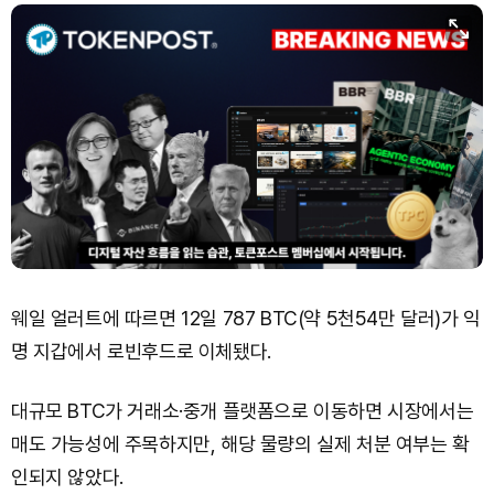
XRP (XRP)
₩
1,463
(-2.16%)
Solana (SOL)
₩
105,243
(+0.73%)
TRON (TRX)
₩
466.6
(+0.04%)
Hyperliquid (HYPE)
₩
79,413
(-0.04%)
Dogecoin (DOGE)
₩
99.60
(+1.12%)
웨일 얼러트에 따르면 12일 787 BTC(약 5천54만 달러)가 익
명 지갑에서 로빈후드로 이체됐다.
대규모 BTC가 거래소·중개 플랫폼으로 이동하면 시장에서는
매도 가능성에 주목하지만, 해당 물량의 실제 처분 여부는 확
인되지 않았다.