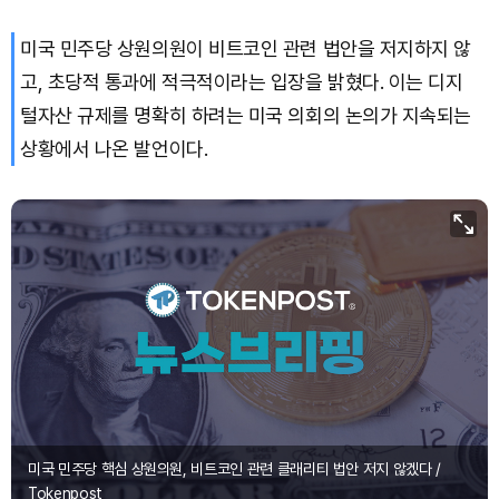
미국 민주당 상원의원이 비트코인 관련 법안을 저지하지 않
Bitcoin (BTC)
₩
92,489,383
(+0.45%)
고, 초당적 통과에 적극적이라는 입장을 밝혔다. 이는 디지
털자산 규제를 명확히 하려는 미국 의회의 논의가 지속되는
상황에서 나온 발언이다.
미국 민주당 핵심 상원의원, 비트코인 관련 클래리티 법안 저지 않겠다 /
Tokenpost