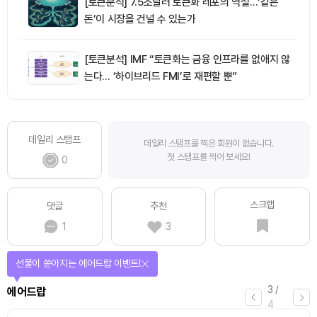
[토큰분석] 7.5조달러 토큰화 레포의 역설…‘같은
돈’이 시장을 건널 수 있는가
[토큰분석] IMF “토큰화는 금융 인프라를 없애지 않
는다… ‘하이브리드 FMI’로 재편할 뿐”
데일리 스탬프
데일리 스탬프를 찍은 회원이 없습니다.
첫 스탬프를 찍어 보세요!
0
스크랩
댓글
추천
1
3
퀴즈풀고 선물 받자!
4
/
퀴즈
4