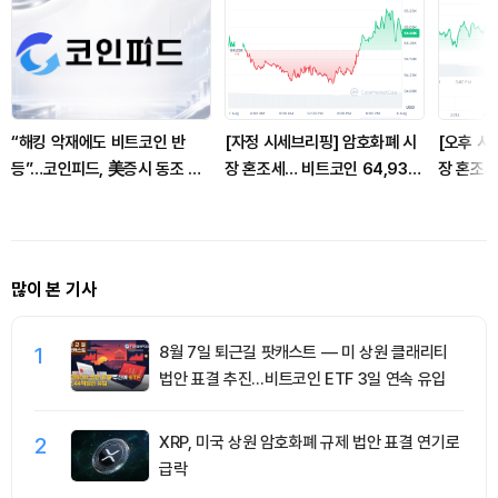
“해킹 악재에도 비트코인 반
[자정 시세브리핑] 암호화폐 시
[오후 시
등”…코인피드, 美증시 동조 장
장 혼조세… 비트코인 64,930
장 혼조세
세에 경계론 제기
달러, 이더리움 1,913달러
달러, 이
많이 본 기사
1
8월 7일 퇴근길 팟캐스트 — 미 상원 클래리티
법안 표결 추진…비트코인 ETF 3일 연속 유입
2
XRP, 미국 상원 암호화폐 규제 법안 표결 연기로
급락