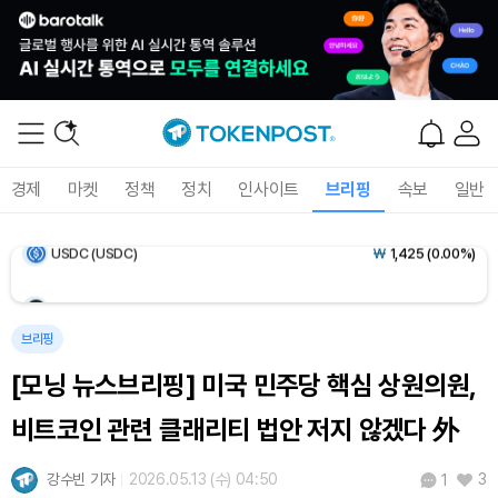
Ethereum (ETH)
₩
2,731,968
(+0.34%)
Tether USDt (USDT)
₩
1,424
(+0.01%)
BNB (BNB)
₩
843,507
(-0.13%)
경제
마켓
정책
정치
인사이트
브리핑
속보
일반
USDC (USDC)
₩
1,425
(0.00%)
XRP (XRP)
₩
1,463
(-2.16%)
Solana (SOL)
₩
105,243
(+0.73%)
브리핑
[모닝 뉴스브리핑] 미국 민주당 핵심 상원의원,
TRON (TRX)
₩
466.6
(+0.04%)
비트코인 관련 클래리티 법안 저지 않겠다 外
Hyperliquid (HYPE)
₩
79,413
(-0.04%)
강수빈 기자
2026.05.13 (수) 04:50
3
1
Dogecoin (DOGE)
₩
99.60
(+1.12%)