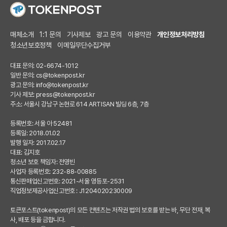
매체소개
1:1 문의
기사제보
광고 문의
이용약관
개인정보처리방침
청소년보호정책
이메일무단수집거부
대표 문의: 02-6674-1012
일반 문의:
cs@tokenpost.kr
광고 문의:
info@tokenpost.kr
기사 제보:
press@tokenpost.kr
주소: 서울시 강남구 논현로 614 ARTISAN 빌딩 6층, 7층
등록번호: 서울 아 52481
등록일: 2018.01.02
발행 일자: 2017.02.17
대표: 김지호
청소년 보호 책임자: 전영빈
사업자 등록번호: 232-88-00885
통신판매업신고번호: 2021-서울 영등포-2531
직업정보제공사업신고번호 : J1204020230009
토큰포스트(tokenpost)의 모든 컨텐츠는 저작권 법의 보호를 받는 바, 무단 전재, 복
사, 배포 등을 금합니다.