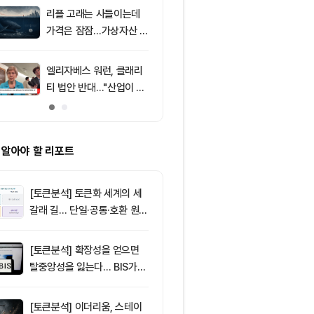
포착
리플 고래는 사들이는데
9
리플(XRP), $
가격은 잠잠…가상자산 바
방…미 정책 불
닥 신호 주목
ETF 자금 유
엘리자베스 워런, 클래리
10
친암호화폐 진영
티 법안 반대…"산업이 쓴
당 경선서 뜻밖
암호화폐 법안 안 돼"
래리티 법안 변
 알아야 할 리포트
[토큰분석] 토큰화 세계의 세
갈래 길… 단일·공통·호환 원장
이 가르는 ‘원자적 결제’의 운
명
[토큰분석] 확장성을 얻으면
탈중앙성을 잃는다… BIS가
짚은 블록체인 ‘분열의 경제
학’
[토큰분석] 이더리움, 스테이