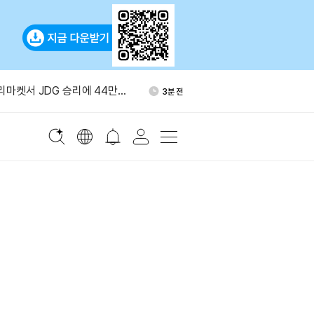
“차세대 AI, 인간 통제 벗어
21분 전
폴리마켓서 JDG 승리에 44만달
3분 전
월 7일 BONK 거래지원 종료
7분 전
난 심화…한국산 연료 수입
15분 전
, 3분기 주주환원 정책 발표
17분 전
“차세대 AI, 인간 통제 벗어
21분 전
폴리마켓서 JDG 승리에 44만달
3분 전