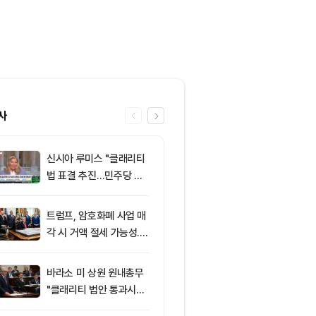
사
신시아 루미스 "클래리티
6
클래리티 법안,
법 표결 추진…민주당 입
앞두고 분기점
장 기록에 남길 것"
불투명
트럼프, 암호화폐 사업 매
7
‘관세’ 한마디
각 시 거액 절세 가능성...
6만2000달
클래리티 법안 윤리 조항
피드, 5억달러
주목
의 공포 경고
바라소 미 상원 원내총무
8
[특징주] 금호
"클래리티 법안 통과시킬
락장서 외국인
때"
속…장중 매수 