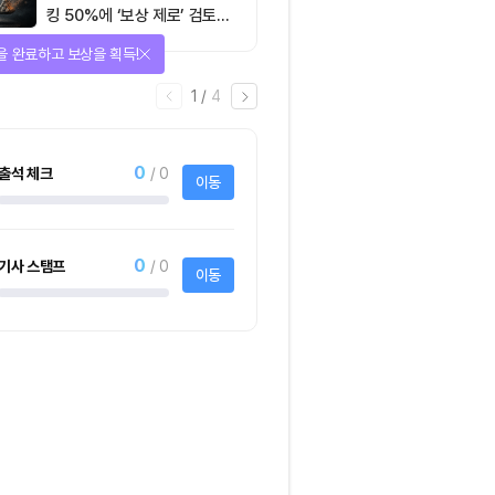
킹 50%에 ‘보상 제로’ 검토…
통화정책 개편인가 탈중앙화
을 완료하고 보상을 획득!
역행인가
1
/
4
0
출석 체크
/ 0
이동
0
기사 스탬프
/ 0
이동