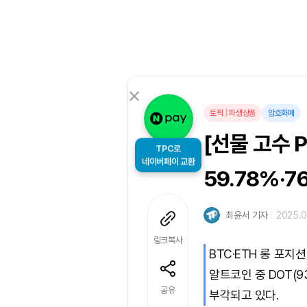
토픽
|
파생상품
암호화폐
[선물 고수 P
TPC로
네이버페이 교환
59.78%·7
최윤서 기자
2025.0
링크복사
BTC·ETH 롱 포지션
알트코인 중 DOT(93
공유
부각되고 있다.