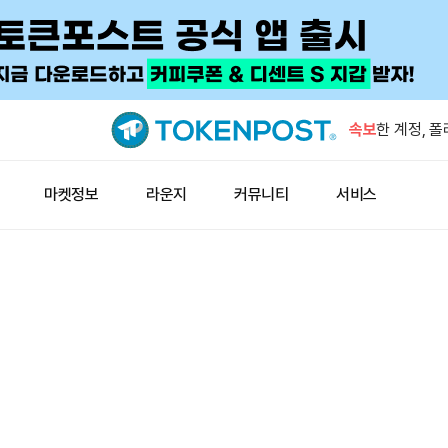
제프리 힌튼 
날 수도”
속보
한 계정, 
러 베팅
업비트, 9
마켓정보
라운지
커뮤니티
서비스
러시아 정유
SK하이닉스
예정
제프리 힌튼 
날 수도”
한 계정, 
러 베팅