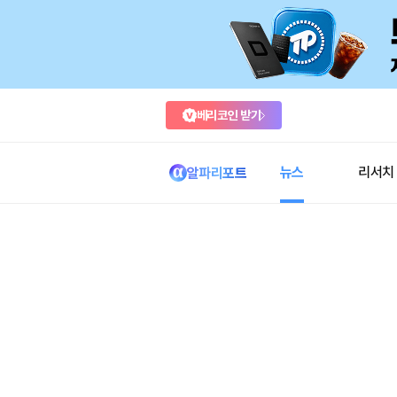
베리코인 받기
뉴스
리서치
알파리포트