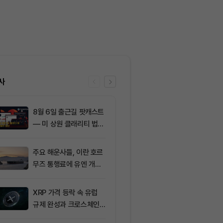
사
8월 6일 출근길 팟캐스트
6
[크립토 인앤아
— 미 상원 클래리티 법안
250만 달러, 
또 밀렸다…비트코인·이더
달러 이탈
리움 반등 속 숏 청산 2.3
주요 해운사들, 이란 호르
7
ETF스토어 대표
5억달러
무즈 통행료에 유엔 개입
TY 법안 논의
요청
교육 필요성 드
XRP 가격 등락 속 유럽
8
[오후 시세브리
규제 완성과 크로스체인
폐 시장 혼조세
확장 주목
인 64,516달