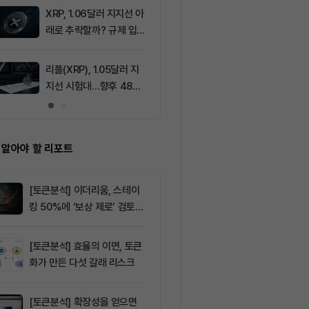
움 1,897달러
XRP, 1.06달러 지지선 아
9
8월 6일 퇴근
래로 추락할까? 규제 입법
— 미국 비트
과 기관 자금 유입 관건
움 현물 ETF 
달러 순유입, 
리플(XRP), 1.05달러 지
10
리플(XRP), 1
림 강화
지선 시험대…향후 48시
지선 시험대…1
간이 분기점 될까
복이 분기점
 알아야 할 리포트
[토큰분석] 이더리움, 스테이
킹 50%에 ‘보상 제로’ 검토…
통화정책 개편인가 탈중앙화
역행인가
[토큰분석] 효율의 이면, 토큰
화가 만든 다섯 갈래 리스크
[토큰분석] 확장성을 얻으면