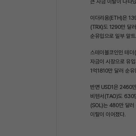
큰 자금 이탈이 나타났
이더리움(ETH)은 1
(TRX)도 1290만 
순유입으로 일부 알트
스테이블코인인 테더(U
자금이 시장으로 유입되
1억1810만 달러 순
반면 USD1은 246
비텐서(TAO)도 63
(SOL)는 480만 
이탈이 이어졌다.