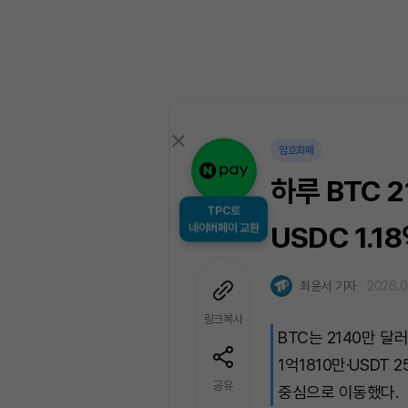
암호화폐
하루 BTC 
TPC로
네이버페이 교환
USDC 1.1
최윤서 기자
2026.04
링크복사
BTC는 2140만 달
1억1810만·USD
공유
중심으로 이동했다.