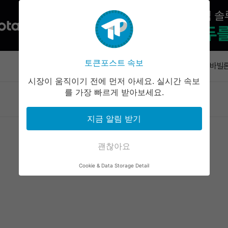
월드체인, 8
록 기능 출
토큰포스트 속보
속보
빗썸, 바빌론
시부터 일시
시장이 움직이기 전에 먼저 아세요. 실시간 속보
X 레이어 
를 가장 빠르게 받아보세요.
마켓정보
라운지
커뮤니티
서비스
게이트 24
지금 알림 받기
이낸스와 C
장줘얼 “이
러 전망”
괜찮아요
월드체인, 8
Cookie & Data Storage Detail
록 기능 출
빗썸, 바빌론
시부터 일시