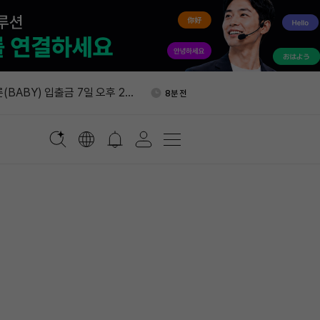
월 17일 EIP-7928 접근 목
54분 전
시
(BABY) 입출금 7일 오후 2
8분 전
 중단
디파이 TVL 1억달러 돌파
14분 전
시간 순유입 3,447만달러…바
16분 전
EX 2위권
번 비트코인 바닥 4만4016달
20분 전
월 17일 EIP-7928 접근 목
54분 전
시
(BABY) 입출금 7일 오후 2
8분 전
 중단