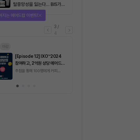
탈중앙성을 잃는다… BIS가
짚은 블록체인 ‘분열의 경제
선물 받자!
학’
4
/
4
마감
[토큰포스트] 기사 퀴즈
[토큰포스트] 기사 
657회차
656회차
2026.08.06 (목) ~
2026.08.05 (수) ~
2026.08.07 (금)
2026.08.06 (목)