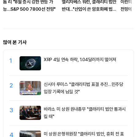
톰 리 "8월 증시 강한 반등 가
엘리자베스 워런, 클래리티 법안
이란의 호
능…S&P 500 7800선 전망"
반대…"산업이 쓴 암호화폐 법안
전망에 뉴
안 돼"
많이 본 기사
1
XRP 4일 연속 하락, 1.04달러까지 떨어져
2
신시아 루미스 "클래리티법 표결 추진…민주당
입장 기록에 남길 것"
3
바라소 미 상원 원내총무 "클래리티 법안 통과시
킬 때"
4
미 상원 은행위원장 "클래리티 법안, 휴회 전 표