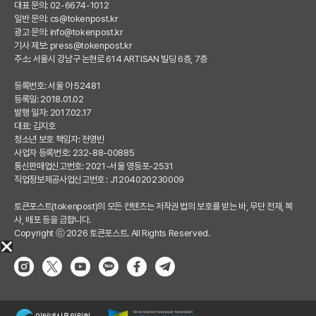
대표 문의: 02-6674-1012
일반 문의:
cs@tokenpost.kr
광고 문의:
info@tokenpost.kr
기사 제보:
press@tokenpost.kr
주소: 서울시 강남구 논현로 614 ARTISAN 빌딩 6층, 7층
등록번호: 서울 아 52481
등록일: 2018.01.02
발행 일자: 2017.02.17
대표: 김지호
청소년 보호 책임자: 전영빈
사업자 등록번호: 232-88-00885
통신판매업신고번호: 2021-서울 영등포-2531
직업정보제공사업신고번호 : J1204020230009
토큰포스트(tokenpost)의 모든 컨텐츠는 저작권 법의 보호를 받는 바, 무단 전재, 복
사, 배포 등을 금합니다.
Copyright ⓒ 2026 토큰포스트. All Rights Reserved.