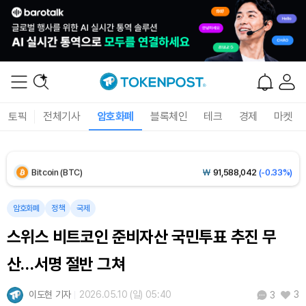
Solana (SOL)
₩
103,529
(-1.12%)
TRON (TRX)
₩
466.6
(-0.15%)
Hyperliquid (HYPE)
₩
79,286
(-1.19%)
토픽
전체기사
암호화폐
블록체인
테크
경제
마켓
Dogecoin (DOGE)
₩
98.64
(-0.52%)
Bitcoin (BTC)
₩
91,588,042
(-0.33%)
암호화폐
정책
국제
스위스 비트코인 준비자산 국민투표 추진 무
산…서명 절반 그쳐
이도현 기자
2026.05.10 (일) 05:40
3
3