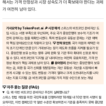
해서는 가격 안정성과 시장 성숙도가 더 확보돼야 한다는 과제
가 여전히 남아 있다.
기사요약 by TokenPost.ai
🔎 시장 해석
스위스의 비트코인 준비자산 도
입 시도는 서명 부족으로 무산되며, 주요 국가 중앙은행의 보수적 기조가 여
전히 강하다는 점을 재확인시켰다. 특히 변동성과 유동성 문제는 기관 채택
의 핵심 장애요인으로 작용하고 있다.
💡 전략 포인트
국가 차원의 채택은 아
직 초기 단계인 만큼 단기 기대보다는 장기 제도화 흐름을 지켜볼 필요가 있
다. 중앙은행 보유 논의는 향후 규제 완화 및 기관 투자 확대의 신호로 해석
될 수 있다. 비트코인의 ‘디지털 금’ 내러티브는 여전히 유효하지만, 가격 안
정성 확보가 핵심 과제로 남아 있다.
📘 용어정리
준비자산: 중앙은행이 보유
하는 금, 외환 등 국가 신뢰를 뒷받침하는 자산 유동성: 자산을 시장에서 빠
르게 사고팔 수 있는 정도 변동성: 가격이 얼마나 크게 오르내리는지를 나타
내는 지표 디지털 금: 비트코인을 금처럼 가치 저장 수단으로 보는 개념
💡 자주 묻는 질문 (FAQ)
Q.
왜 이번 비트코인 준비자산 추진이 실패했나요?
스위스 헌법 개정을 위한 국민투표를 진행하려면 18개월 내 10만 명의 서명이 필
요하지만, 이번 캠페인은 약 절반 수준만 확보하면서 기준을 충족하지 못해 중단됐