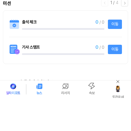
1
/
4
미션
0
출석 체크
/ 0
이동
0
기사 스탬프
/ 0
이동
빅데이터 추천정보
알파리포트
뉴스
리서치
속보
토큰운세