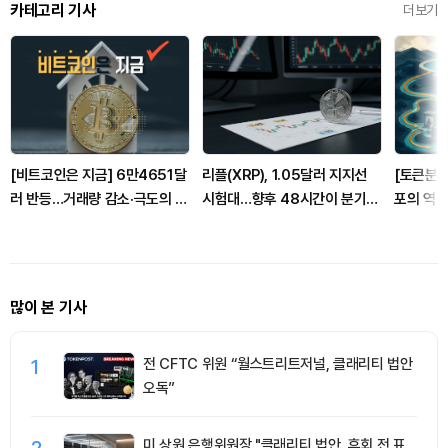
카테고리 기사
더보기
[비트코인은 지금] 6만4651달
리플(XRP), 1.05달러 지지선
[토큰분석
러 반등…거래량 감소·극도의 공
시험대…향후 48시간이 분기점
포의 역설
포 지속
될까
건널 수 
많이 본 기사
1
전 CFTC 위원 “월스트리트저널, 클래리티 법안
오독”
2
미 상원 은행위원장 "클래리티 법안, 휴회 전 표