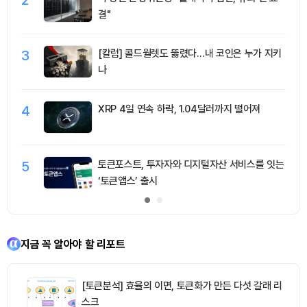
결"
3
[칼럼] 콜드월렛도 뚫렸다…내 코인은 누가 지키
나
4
XRP 4일 연속 하락, 1.04달러까지 떨어져
5
토큰포스트, 투자자와 디지털자산 서비스를 잇는
‘토큰앱스’ 출시
지금 꼭 알아야 할 리포트
[토큰분석] 효율의 이면, 토큰화가 만든 다섯 갈래 리
스크