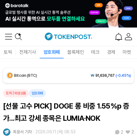
토픽
전체기사
암호화폐
블록체인
테크
경제
마켓
Bitcoin (BTC)
₩
91,636,767
(-0.45%)
Ethereum (ETH)
₩
2,711,628
(-0.26%)
토픽
|
파생상품
암호화폐
[선물 고수 PICK] DOGE 롱 비중 1.55%p 증
Tether USDt (USDT)
₩
1,421
(0.00%)
가...최고 강세 종목은 LUMIA·NOK
BNB (BNB)
₩
841,453
(-0.78%)
최윤서 기자
2026.06.11 (목) 08:53
2
2
USDC (USDC)
₩
1,422
(+0.01%)