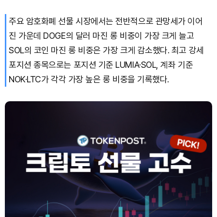
주요 암호화폐 선물 시장에서는 전반적으로 관망세가 이어
XRP (XRP)
₩
1,470
(-3.21%)
진 가운데 DOGE의 달러 마진 롱 비중이 가장 크게 늘고
Solana (SOL)
₩
103,674
(-1.83%)
SOL의 코인 마진 롱 비중은 가장 크게 감소했다. 최고 강세
포지션 종목으로는 포지션 기준 LUMIA·SOL, 계좌 기준
TRON (TRX)
₩
464.7
(-0.29%)
NOK·LTC가 각각 가장 높은 롱 비중을 기록했다.
Hyperliquid (HYPE)
₩
79,471
(-1.73%)
Dogecoin (DOGE)
₩
98.12
(-1.75%)