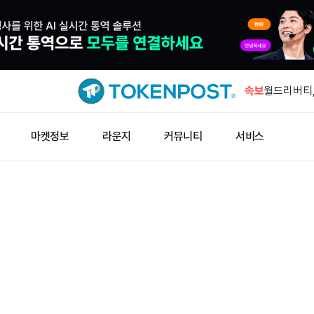
씨티, 3분
러로 상향
속보
월드리버티,
미 상원 클
마켓정보
라운지
커뮤니티
서비스
스 “계속 추
미 재무부,
셸빗·아반 
캐피털B, 
대
씨티, 3분
러로 상향
월드리버티,