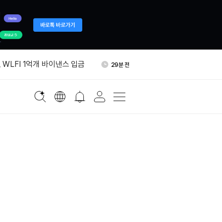
기 브렌트유 전망 배럴당 80달
1시간 전
 WLFI 1억개 바이낸스 입금
29분 전
래리티법 표결 지연…알소브룩
48분 전
진”
 이란 자금 이전 지원 혐의로
1시간 전
테더 제재
비트코인 보유량 3140개로 확
1시간 전
기 브렌트유 전망 배럴당 80달
1시간 전
 WLFI 1억개 바이낸스 입금
29분 전