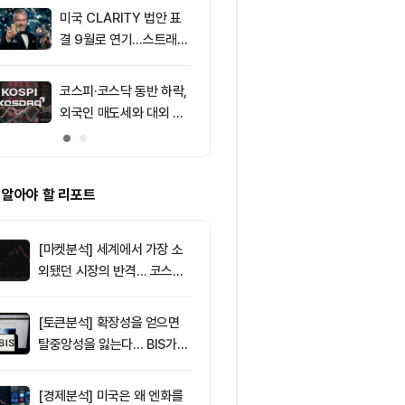
미국 CLARITY 법안 표
9
리플(XRP), 
결 9월로 연기…스트래티
성 속 1달러 
지 1,638 BTC 매도
받아
코스피·코스닥 동반 하락,
10
XRPL 3.3.0
외국인 매도세와 대외 불
프라이버시 강
안 영향
P는 약세
 알아야 할 리포트
[마켓분석] 세계에서 가장 소
외됐던 시장의 반격… 코스피
대규모 숏스퀴즈
[토큰분석] 확장성을 얻으면
탈중앙성을 잃는다… BIS가
짚은 블록체인 ‘분열의 경제
학’
[경제분석] 미국은 왜 엔화를