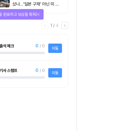
샀나…‘일본 구제’ 아닌 미 국
채·아시아 통화 방어전
다양한 상품에 응모하자!
2
/
어
4
1명
사토시노트™ Lite
크리스피크림도넛 
하프더즌
사토시노트™ Lite
크리스피크림도넛 어
하프더즌