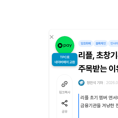
암호화폐
블록체인
인사
리플, 초창
TPC로
네이버페이 교환
주목받는 이
정민석 기자
2026.0
링크복사
리플 초기 멤버 앤서
금융기관을 겨냥한 
공유