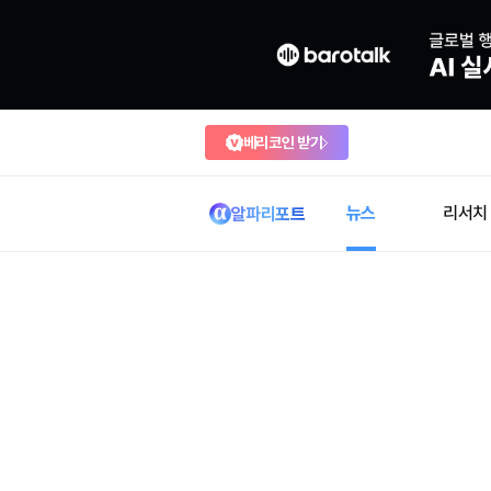
베리코인 받기
뉴스
리서치
알파리포트