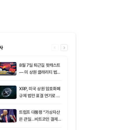
사
8월 7일 퇴근길 팟캐스트
6
토큰포스트, i
— 미 상원 클래리티 법안
이드 공식 앱 
표결 추진…비트코인 ET
쿠폰·디센트 S
F 3일 연속 유입
캠페인
XRP, 미국 상원 암호화폐
7
이더리움 2,0
규제 법안 표결 연기로 급
히고 XRP 1
락
트코인 선별 장
트럼프 대통령 “가상자산
8
미 상원 크립토
은 큰일…비트코인 결제
연…홍콩·싱가
늘어”
경쟁력 커지나