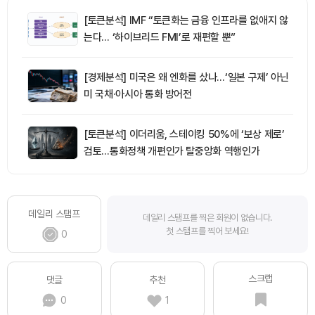
[토큰분석] IMF “토큰화는 금융 인프라를 없애지 않
는다… ‘하이브리드 FMI’로 재편할 뿐”
[경제분석] 미국은 왜 엔화를 샀나…‘일본 구제’ 아닌
미 국채·아시아 통화 방어전
[토큰분석] 이더리움, 스테이킹 50%에 ‘보상 제로’
검토…통화정책 개편인가 탈중앙화 역행인가
데일리 스탬프
데일리 스탬프를 찍은 회원이 없습니다.
첫 스탬프를 찍어 보세요!
0
스크랩
댓글
추천
0
1