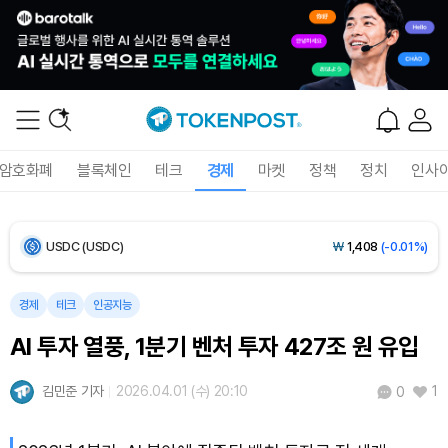
Bitcoin (BTC)
₩
91,368,616
(-0.11%)
Ethereum (ETH)
₩
2,697,954
(-0.11%)
Tether USDt (USDT)
₩
1,407
(-0.02%)
암호화폐
블록체인
테크
경제
마켓
정책
정치
인사
BNB (BNB)
₩
850,352
(+1.40%)
USDC (USDC)
₩
1,408
(-0.01%)
XRP (XRP)
₩
1,459
(-0.45%)
경제
테크
인공지능
AI 투자 열풍, 1분기 벤처 투자 427조 원 유입
Solana (SOL)
₩
107,434
(+1.17%)
김민준 기자
2026.04.01 (수) 20:10
1
0
TRON (TRX)
₩
463.9
(+0.31%)
Hyperliquid (HYPE)
₩
76,274
(-0.67%)