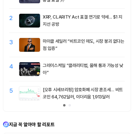
2
XRP, CLARITY Act 표결 연기로 약세... $1 지
지선 공방
3
마이클 세일러 “비트코인 매도, 시장 붕괴 없다는
점 입증”
4
그레이스케일 “클래리티법, 올해 통과 가능성 낮
아”
5
[오후 시세브리핑] 암호화폐 시장 혼조세… 비트
코인 64,762달러, 이더리움 1,913달러
지금 꼭 알아야 할 리포트