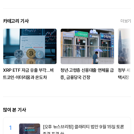
카테고리 기사
더보기
XRP ETF 자금 유출 부각…비
청년·고령층 신용대출 연체율 급
정부 세제
트코인·이더리움과 온도차
증, 금융당국 긴장
택시장 '
세입자 
많이 본 기사
1
[오후 뉴스브리핑] 클래리티 법안 9월 15일 토론
종결 표결 外