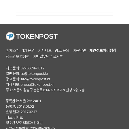
매체소개
1:1 문의
기사제보
광고 문의
이용약관
개인정보처리방침
청소년보호정책
이메일무단수집거부
대표 문의: 02-6674-1012
일반 문의:
cs@tokenpost.kr
광고 문의:
info@tokenpost.kr
기사 제보:
press@tokenpost.kr
주소: 서울시 강남구 논현로 614 ARTISAN 빌딩 6층, 7층
등록번호: 서울 아 52481
등록일: 2018.01.02
발행 일자: 2017.02.17
대표: 김지호
청소년 보호 책임자: 전영빈
사업자 등록번호: 232-88-00885