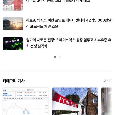
미국발 3대 이벤트, 코스피 회오리 장세 예고
허트8, 텍사스 비컨 포인트 데이터센터에 42억5,000만달
러 프로젝트 채권 조달
월가의 새로운 전장: 스페이스엑스 상장 앞두고 초부유층 유
치 전쟁 본격화
카테고리 기사
더보기