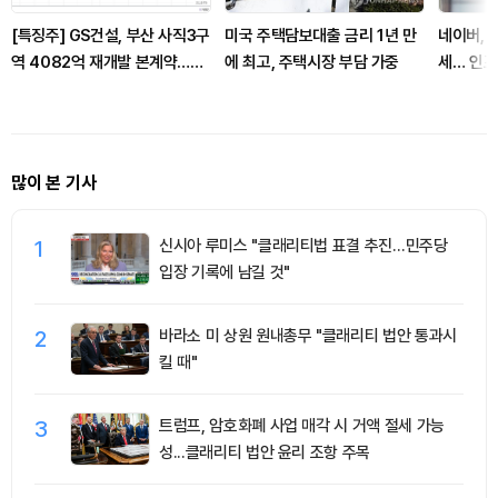
[특징주] GS건설, 부산 사직3구
미국 주택담보대출 금리 1년 만
네이버, 
역 4082억 재개발 본계약…도
에 최고, 주택시장 부담 가중
세… 인프
시정비 수주 확대 부각
많이 본 기사
1
신시아 루미스 "클래리티법 표결 추진…민주당
입장 기록에 남길 것"
2
바라소 미 상원 원내총무 "클래리티 법안 통과시
킬 때"
3
트럼프, 암호화폐 사업 매각 시 거액 절세 가능
성...클래리티 법안 윤리 조항 주목