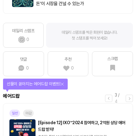
돈’이 시장을 건널 수 있는가
데일리 스탬프
데일리 스탬프를 찍은 회원이 없습니다.
첫 스탬프를 찍어 보세요!
0
스크랩
댓글
추천
0
0
퀴즈풀고 선물 받자!
4
/
퀴즈
4
진행중
[토큰포스트] 기사 퀴즈 658회차
2026.08.07 (금) ~ 2026.08.08 (토)