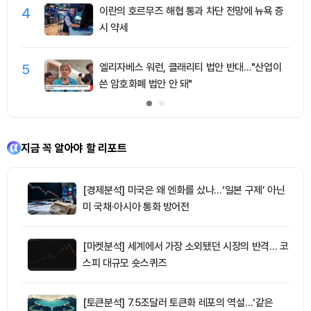
4
이란의 호르무즈 해협 통과 차단 전망에 뉴욕 증
시 약세
5
엘리자베스 워런, 클래리티 법안 반대…"산업이
쓴 암호화폐 법안 안 돼"
지금 꼭 알아야 할 리포트
[경제분석] 미국은 왜 엔화를 샀나…‘일본 구제’ 아닌
미 국채·아시아 통화 방어전
[마켓분석] 세계에서 가장 소외됐던 시장의 반격… 코
스피 대규모 숏스퀴즈
[토큰분석] 7.5조달러 토큰화 레포의 역설…‘같은