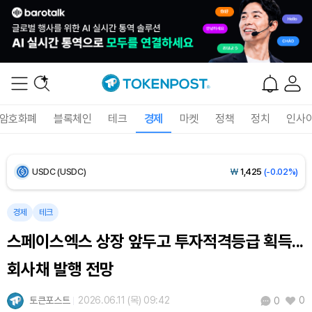
Bitcoin (BTC)
₩
91,433,354
(-1.15%)
Ethereum (ETH)
₩
2,701,106
(-1.07%)
Tether USDt (USDT)
₩
1,424
(0.00%)
암호화폐
블록체인
테크
경제
마켓
정책
정치
인사
BNB (BNB)
₩
835,782
(-1.67%)
USDC (USDC)
₩
1,425
(-0.02%)
XRP (XRP)
₩
1,451
(-3.12%)
경제
테크
스페이스엑스 상장 앞두고 투자적격등급 획득...
Solana (SOL)
₩
103,509
(-2.09%)
회사채 발행 전망
TRON (TRX)
₩
466.6
(+0.42%)
토큰포스트
2026.06.11 (목) 09:42
0
0
Hyperliquid (HYPE)
₩
78,906
(-2.09%)