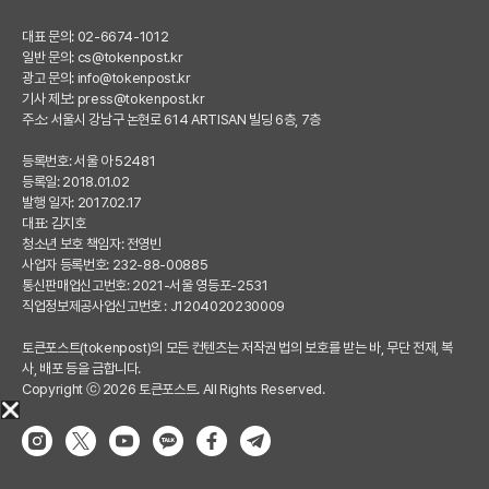
대표 문의: 02-6674-1012
일반 문의:
cs@tokenpost.kr
광고 문의:
info@tokenpost.kr
기사 제보:
press@tokenpost.kr
주소: 서울시 강남구 논현로 614 ARTISAN 빌딩 6층, 7층
등록번호: 서울 아 52481
등록일: 2018.01.02
발행 일자: 2017.02.17
대표: 김지호
청소년 보호 책임자: 전영빈
사업자 등록번호: 232-88-00885
통신판매업신고번호: 2021-서울 영등포-2531
직업정보제공사업신고번호 : J1204020230009
토큰포스트(tokenpost)의 모든 컨텐츠는 저작권 법의 보호를 받는 바, 무단 전재, 복
사, 배포 등을 금합니다.
Copyright ⓒ 2026 토큰포스트. All Rights Reserved.