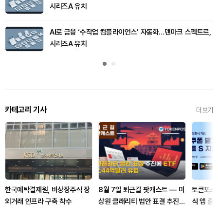
시리즈A 유치
AI로 금융 ‘수작업 컴플라이언스’ 자동화…덴마크 스펙트르,
시리즈A 유치
카테고리 기사
더보기
한국예탁결제원, 비상장주식 장
8월 7일 퇴근길 팟캐스트 — 미
토큰포스트
외거래 인프라 구축 착수
상원 클래리티 법안 표결 추진…
식 앱 출
비트코인 ETF 3일 연속 유입
지갑 증정