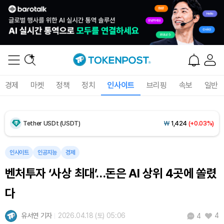
Dogecoin (DOGE)
₩
99.72
(+1.58%)
Bitcoin (BTC)
₩
92,970,798
(+1.38%)
경제
마켓
정책
정치
인사이트
브리핑
속보
일반
Ethereum (ETH)
₩
2,751,898
(+1.77%)
Tether USDt (USDT)
₩
1,424
(+0.03%)
BNB (BNB)
₩
844,232
(-0.01%)
인사이트
인공지능
경제
벤처투자 ‘사상 최대’…돈은 AI 상위 4곳에 쏠렸
USDC (USDC)
₩
1,425
(-0.01%)
다
XRP (XRP)
₩
1,478
(-0.82%)
유서연 기자
2026.04.18 (토) 05:06
4
4
Solana (SOL)
₩
105,284
(+0.97%)