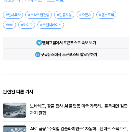
광고문의
기사제보
보도자료
#벤처투자
#스타트업펀딩
#인공지능
#오픈AI
#앤스로픽
#xAI
#웨이모
#크런치베이스
텔레그램에서 토큰포스트 속보 보기
구글뉴스에서 토큰포스트 팔로우하기
관련된 다른 기사
노바레드, 광물 탐사 AI 플랫폼 미국 가특허…블록체인 검증
까지 결합
AI로 금융 ‘수작업 컴플라이언스’ 자동화…덴마크 스펙트르,