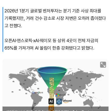
2026년 1분기 글로벌 벤처투자는 분기 기준 사상 최대를
TRON (TRX)
₩
466.7
(+0.18%)
기록했지만, 거래 건수 감소로 시장 저변은 오히려 좁아졌다
Hyperliquid (HYPE)
₩
80,745
(+3.16%)
고 전했다.
Dogecoin (DOGE)
₩
99.72
(+1.58%)
오픈AI·앤스로픽·xAI·웨이모 등 상위 4곳이 전체 자금의
65%를 가져가며 AI 쏠림이 한층 강화됐다고 밝혔다.
Bitcoin (BTC)
₩
92,970,798
(+1.38%)