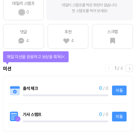
데일리 스탬프
데일리 스탬프를 찍은 회원이 없습니다.
첫 스탬프를 찍어 보세요!
0
스크랩
댓글
추천
4
4
매일 미션을 완료하고 보상을 획득!
1
/
4
미션
0
출석 체크
/ 0
이동
0
기사 스탬프
/ 0
이동