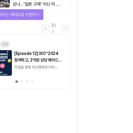
샀나…‘일본 구제’ 아닌 미 국
채·아시아 통화 방어전
아지는 에어드랍 이벤트!
3
/
4
마감
이더리움(ETH)
일반
마감
[Episode 12] IXO™2024
[Episode 11] 
참여하고, 2억원 상당 에어드랍
(CoinEasy) 에
받자!
추첨을 통해 100명에게 커피
추첨을 통해 50명에게
기프티콘 에어드랍
USDT 지급