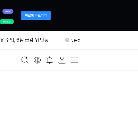
AI 음성 플랫폼 '코지보이스 스
27분 전
시
유 수입, 6월 급감 뒤 반등
5분 전
폐 해킹 피해 2.47억달러…올
17분 전
 규모
13만달러 규모 LINK 환매…준
19분 전
이체
DS·PRCL·DUCK 현물 거래페
23분 전
지
AI 음성 플랫폼 '코지보이스 스
27분 전
시
유 수입, 6월 급감 뒤 반등
5분 전