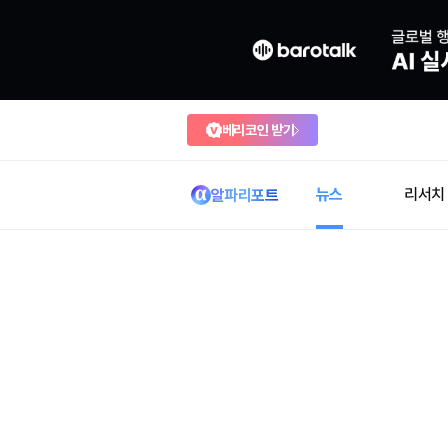
베리코인 받기
뉴스
리서치
알파리포트