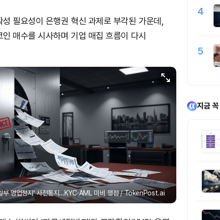
4
성 필요성이 은행권 혁신 과제로 부각된 가운데,
인 매수를 시사하며 기업 매집 흐름이 다시
5
지금 꼭
일부 영업정지’ 사전통지…KYC·AML 미비 쟁점 / TokenPost.ai