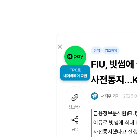
정책
암호화폐
FIU, 빗썸
TPC로
네이버페이 교환
사전통지…K
서지우 기자
2026.0
링크복사
금융정보분석원(FIU
이유로 빗썸에 최대 
공유
사전통지했다고 전했