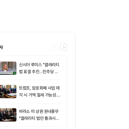
사
신시아 루미스 "클래리티
6
클래리티 법안,
법 표결 추진…민주당 입
앞두고 분기점
장 기록에 남길 것"
불투명
트럼프, 암호화폐 사업 매
7
‘관세’ 한마디
각 시 거액 절세 가능성...
6만2000달
클래리티 법안 윤리 조항
피드, 5억달러
주목
의 공포 경고
바라소 미 상원 원내총무
8
[특징주] 금호
"클래리티 법안 통과시킬
락장서 외국인
때"
속…장중 매수 