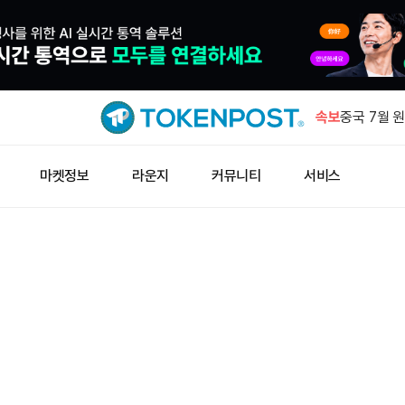
알리바바, 
튜디오' 출
속보
중국 7월 원
7월 암호화
마켓정보
라운지
커뮤니티
서비스
해 두 번째
체인링크, 1
비금 지갑 
OKX, GO
어 상장폐
알리바바, 
튜디오' 출
중국 7월 원