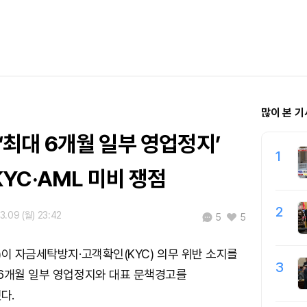
많이 본 기
에 ‘최대 6개월 일부 영업정지’
1
YC·AML 미비 쟁점
2
3.09 (월) 23:42
5
5
)이 자금세탁방지·고객확인(KYC) 의무 위반 소지를
3
6개월 일부 영업정지와 대표 문책경고를
다.