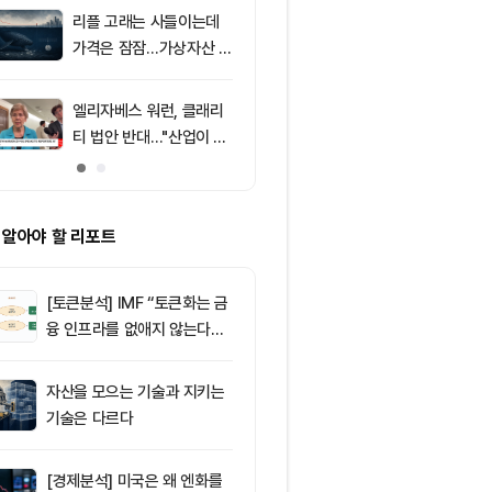
포착
리플 고래는 사들이는데
9
8월 7일 퇴근
가격은 잠잠…가상자산 바
— 미 상원 클
닥 신호 주목
표결 추진…비
F 3일 연속 유
엘리자베스 워런, 클래리
10
친암호화폐 진영
티 법안 반대…"산업이 쓴
당 경선서 뜻밖
암호화폐 법안 안 돼"
래리티 법안 변
 알아야 할 리포트
[토큰분석] IMF “토큰화는 금
융 인프라를 없애지 않는다…
‘하이브리드 FMI’로 재편할
뿐”
자산을 모으는 기술과 지키는
기술은 다르다
[경제분석] 미국은 왜 엔화를