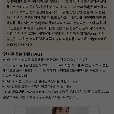
💡 전략 포인트
금융형 예측시장 구조는 수수료 제거, 자유로운 포지션 설계
등으로 트레이딩 환경을 개선할 수 있다. 하지만 초과수익(알파)은 빠르게 사
라지며 지속적인 전략 경쟁이 필수적이다. 규제 방향(연방 중심 vs 주 중심)
에 따라 시장 구조와 참여 기회가 크게 달라질 수 있다.
📘 용어정리
이진 금
융상품: 특정 이벤트 결과(승/패 등)에 따라 수익이 결정되는 구조의 금융 계
약 스포츠북: 베팅을 제공하고 배당을 설정하는 전통적인 도박 사업자 예측
시장: 미래 사건 결과에 베팅하거나 거래하는 시장 형태 알파(Alpha): 시장
평균을 초과하는 수익 DCM: 미국의 공식 파생상품 거래소(Designated C
ontract Market)
💡 자주 묻는 질문 (FAQ)
Q.
스포츠 베팅을 금융상품으로 본다는 건 어떤 의미인가요?
스포츠 경기 결과를 단순한 도박이 아니라 주식처럼 사고팔 수 있는 ‘거래 가능한
계약’으로 보는 개념입니다. 이를 통해 더 투명하고 효율적인 시장 구조를 만들 수
있다는 주장입니다.
Q.
왜 기존 스포츠북은 잘하는 이용자를 제한하나요?
Q.
앞으로 규제는 어떻게 바뀔 가능성이 있나요?
TP AI 유의사항
TokenPost.ai 기반 언어 모델을 사용하여 기사를 요약했습니다.
본문의 주요 내용이 제외되거나 사실과 다를 수 있습니다.