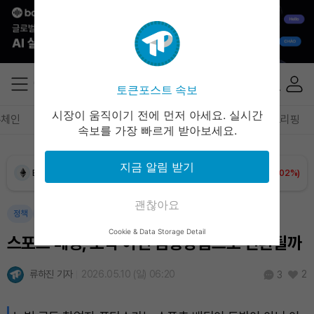
토큰포스트 속보
Dogecoin (DOGE)
₩
98.62
(-0.27%)
시장이 움직이기 전에 먼저 아세요. 실시간
록체인
테크
경제
마켓
정책
정치
인사이트
브리핑
속보를 가장 빠르게 받아보세요.
Bitcoin (BTC)
₩
91,231,520
(-0.21%)
지금 알림 받기
Ethereum (ETH)
₩
2,697,445
(+0.02%)
괜찮아요
Tether USDt (USDT)
₩
1,407
(-0.02%)
정책
경제
블록체인
Cookie & Data Storage Detail
스포츠 베팅, 도박 아닌 금융상품으로 전환될까
BNB (BNB)
₩
847,954
(+1.41%)
류하진 기자
2026.05.10 (일) 06:20
2
3
USDC (USDC)
₩
1,408
(0.00%)
XRP (XRP)
₩
1,462
(+0.44%)