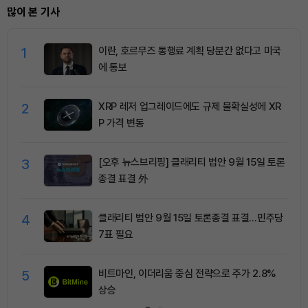
많이 본 기사
1
이란, 호르무즈 통행료 계획 당분간 없다고 미국
에 통보
2
XRP 레저 업그레이드에도 규제 불확실성에 XR
P 가격 변동
3
[오후 뉴스브리핑] 클래리티 법안 9월 15일 토론
종결 표결 外
4
클래리티 법안 9월 15일 토론종결 표결…민주당
7표 필요
5
비트마인, 이더리움 중심 전략으로 주가 2.8%
상승