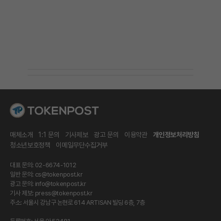
매체소개
1:1 문의
기사제보
광고 문의
이용약관
개인정보처리방침
청소년보호정책
이메일무단수집거부
대표 문의: 02-6674-1012
일반 문의:
cs@tokenpost.kr
광고 문의:
info@tokenpost.kr
기사 제보:
press@tokenpost.kr
주소: 서울시 강남구 논현로 614 ARTISAN 빌딩 6층, 7층