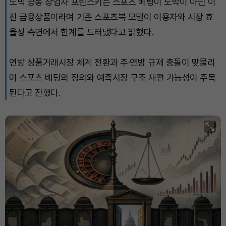
노빅 공동 창업자 포틴스키는 스포츠 베팅이 도박이 아닌 이
진 금융상품이라며 기존 스포츠북 모델이 이용자와 시장 효
Solana (SOL)
₩
107,310
(+2.04%)
율성 측면에서 한계를 드러냈다고 밝혔다.
TRON (TRX)
₩
464.1
(+0.75%)
연방 상품거래시장 체계 전환과 주·연방 규제 충돌이 맞물리
Hyperliquid (HYPE)
₩
76,946
(+0.49%)
며 스포츠 베팅의 정의와 예측시장 구조 재편 가능성이 주목
된다고 전했다.
Dogecoin (DOGE)
₩
98.62
(-0.27%)
Bitcoin (BTC)
₩
91,231,520
(-0.21%)