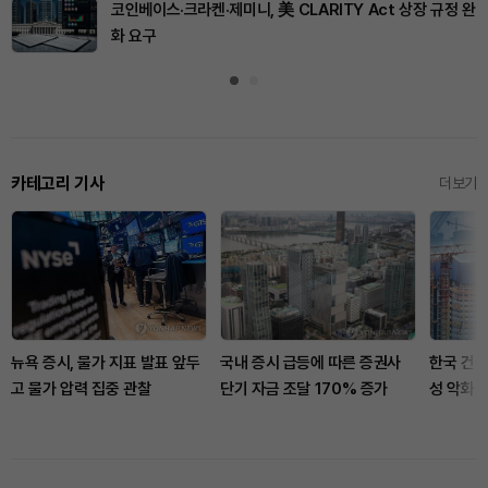
코인베이스·크라켄·제미니, 美 CLARITY Act 상장 규정 완
화 요구
카테고리 기사
더보기
뉴욕 증시, 물가 지표 발표 앞두
국내 증시 급등에 따른 증권사
한국 건설
고 물가 압력 집중 관찰
단기 자금 조달 170% 증가
성 악화.