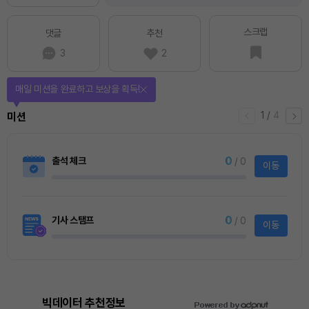
스크랩
댓글
추천
3
2
매일 미션을 완료하고 보상을 획득!
1
/
4
미션
0
출석 체크
/ 0
이동
0
기사 스탬프
/ 0
이동
빅데이터 추천정보